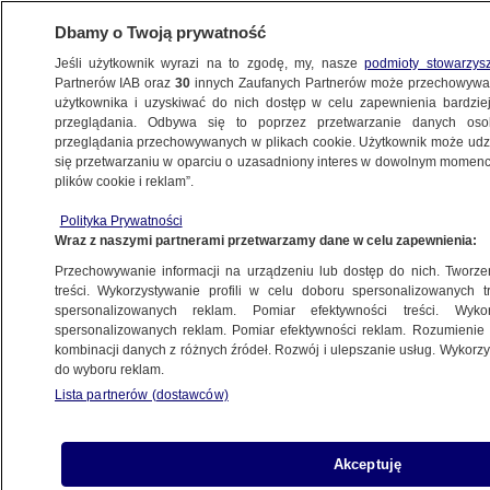
Dbamy o Twoją prywatność
Jeśli użytkownik wyrazi na to zgodę, my, nasze
podmioty stowarzys
Partnerów IAB oraz
30
innych Zaufanych Partnerów może przechowywa
użytkownika i uzyskiwać do nich dostęp w celu zapewnienia bardzi
przeglądania. Odbywa się to poprzez przetwarzanie danych os
przeglądania przechowywanych w plikach cookie. Użytkownik może udzie
OCHRONA ZDROWIA
się przetwarzaniu w oparciu o uzasadniony interes w dowolnym momencie
plików cookie i reklam”.
Niewykorzystywany Fundusz
Medyczny
Polityka Prywatności
Wraz z naszymi partnerami przetwarzamy dane w celu zapewnienia:
PROGRAMY
Przechowywanie informacji na urządzeniu lub dostęp do nich. Tworzeni
treści. Wykorzystywanie profili w celu doboru spersonalizowanych tr
spersonalizowanych reklam. Pomiar efektywności treści. Wyko
Małpia ospa w Europie. Co to jest?
spersonalizowanych reklam. Pomiar efektywności reklam. Rozumienie o
Jakie są objawy?
kombinacji danych z różnych źródeł. Rozwój i ulepszanie usług. Wykor
POLSKA
do wyboru reklam.
Lista partnerów (dostawców)
Brakuje chętnych do pracy na SOR-ze.
Akceptuję
Dyrektor sam po pracy idzie na dyżur