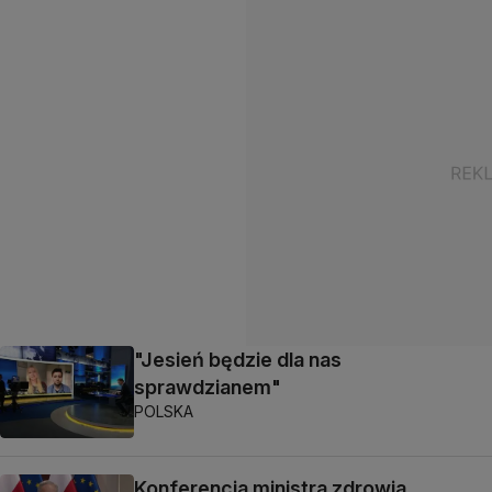
"Jesień będzie dla nas
sprawdzianem"
POLSKA
Konferencja ministra zdrowia