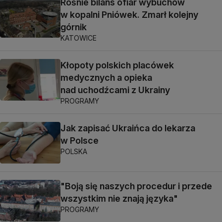
Rośnie bilans ofiar wybuchów
w kopalni Pniówek. Zmarł kolejny
górnik
KATOWICE
Kłopoty polskich placówek
medycznych a opieka
nad uchodźcami z Ukrainy
PROGRAMY
Jak zapisać Ukraińca do lekarza
w Polsce
POLSKA
"Boją się naszych procedur i przede
wszystkim nie znają języka"
PROGRAMY