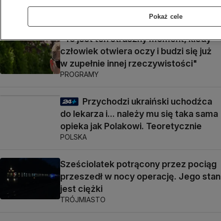
POLSKA
Pokaż cele
"To jest ten straszny moment, kiedy
człowiek otwiera oczy i budzi się już
w zupełnie innej rzeczywistości"
PROGRAMY
Przychodzi ukraiński uchodźca
do lekarza i... należy mu się taka sama
opieka jak Polakowi. Teoretycznie
POLSKA
Sześciolatek potrącony przez pociąg
przeszedł w nocy operację. Jego stan
jest ciężki
TRÓJMIASTO