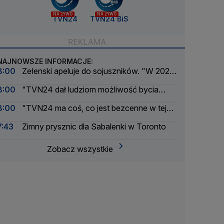
NA ŻYWO
NA ŻYWO
TVN24
TVN24 BiS
NAJNOWSZE INFORMACJE:
8:00
Zełenski apeluje do sojuszników. "W 2025
roku dostawy były większe"
8:00
"TVN24 dał ludziom możliwość bycia
świadkiem wielkich i małych wydarzeń"
8:00
"TVN24 ma coś, co jest bezcenne w tej
rzeczywistości. Ma brand"
7:43
Zimny prysznic dla Sabalenki w Toronto
Zobacz wszystkie