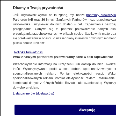
Dbamy o Twoją prywatność
Jeśli użytkownik wyrazi na to zgodę, my, nasze
podmioty stowarzys
Partnerów IAB oraz
30
innych Zaufanych Partnerów może przechowywa
użytkownika i uzyskiwać do nich dostęp w celu zapewnienia bardzi
przeglądania. Odbywa się to poprzez przetwarzanie danych os
przeglądania przechowywanych w plikach cookie. Użytkownik może udzie
ŚWIAT
się przetwarzaniu w oparciu o uzasadniony interes w dowolnym momencie
plików cookie i reklam”.
Będzie kolejne spotkanie "koalicji
Polityka Prywatności
chętnych". Trzydniowe
Wraz z naszymi partnerami przetwarzamy dane w celu zapewnienia:
Przechowywanie informacji na urządzeniu lub dostęp do nich. Tworzeni
22.03.2025, 05:46
treści. Wykorzystywanie profili w celu doboru spersonalizowanych tr
spersonalizowanych reklam. Pomiar efektywności treści. Wyko
spersonalizowanych reklam. Pomiar efektywności reklam. Rozumienie o
Udostępnij
kombinacji danych z różnych źródeł. Rozwój i ulepszanie usług. Wykor
do wyboru reklam.
Lista partnerów (dostawców)
Akceptuję