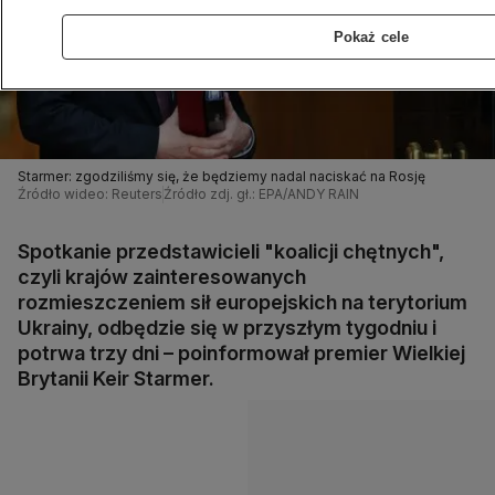
Pokaż cele
Starmer: zgodziliśmy się, że będziemy nadal naciskać na Rosję
Źródło wideo: Reuters
Źródło zdj. gł.: EPA/ANDY RAIN
Spotkanie przedstawicieli "koalicji chętnych",
czyli krajów zainteresowanych
rozmieszczeniem sił europejskich na terytorium
Ukrainy, odbędzie się w przyszłym tygodniu i
potrwa trzy dni – poinformował premier Wielkiej
Brytanii Keir Starmer.