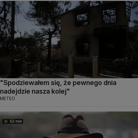
"Spodziewałem się, że pewnego dnia
nadejdzie nasza kolej"
METEO
52 min