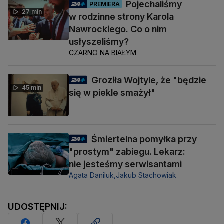
Pojechaliśmy
PREMIERA
27 min
w rodzinne strony Karola
Nawrockiego. Co o nim
usłyszeliśmy?
CZARNO NA BIAŁYM
Groziła Wojtyle, że "będzie
45 min
się w piekle smażył"
Śmiertelna pomyłka przy
"prostym" zabiegu. Lekarz:
nie jesteśmy serwisantami
Agata Daniluk,
Jakub Stachowiak
UDOSTĘPNIJ: