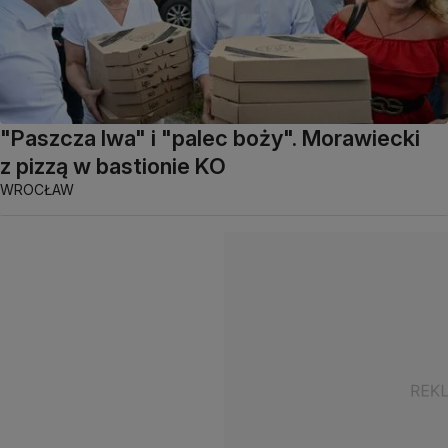
"Paszcza lwa" i "palec boży". Morawiecki
z pizzą w bastionie KO
WROCŁAW