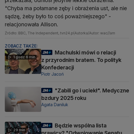
przekazała, odniósł jedynie lekkie obrażenia.
"Chyba ma połamane zęby i obrażenia ust, ale nie
sądzę, żeby było to coś poważniejszego" -
relacjonowała Allison.
Źródło: BBC, The Independent, tvn24.pl
Autorka/Autor: wac//am
ZOBACZ TAKŻE:
Machulski mówi o relacji
1 godz 6 min
z przyrodnim bratem. To polityk
Konfederacji
Piotr Jacoń
"Zabili go i uciekł". Medyczne
bzdury 2025 roku
Agata Daniluk
Będzie wspólna lista
29 min
prawicy? "Odwojowanie Senatu