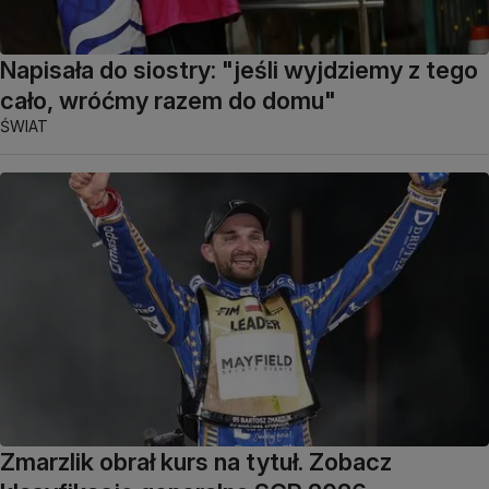
Napisała do siostry: "jeśli wyjdziemy z tego
cało, wróćmy razem do domu"
ŚWIAT
Zmarzlik obrał kurs na tytuł. Zobacz