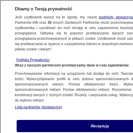
Dbamy o Twoją prywatność
Jeśli użytkownik wyrazi na to zgodę, my, nasze
podmioty stowarzys
Partnerów IAB oraz
30
innych Zaufanych Partnerów może przechowywa
użytkownika i uzyskiwać do nich dostęp w celu zapewnienia bardzi
przeglądania. Odbywa się to poprzez przetwarzanie danych os
przeglądania przechowywanych w plikach cookie. Użytkownik może udzie
ŚWIAT
się przetwarzaniu w oparciu o uzasadniony interes w dowolnym momencie
plików cookie i reklam”.
"To miały być ich ostatnie duże wakacje".
Polityka Prywatności
Co wiemy o zmarłym w wyniku turbulencji
Wraz z naszymi partnerami przetwarzamy dane w celu zapewnienia:
pasażerze boeinga
Przechowywanie informacji na urządzeniu lub dostęp do nich. Tworzeni
treści. Wykorzystywanie profili w celu doboru spersonalizowanych tr
22.05.2024, 12:59
spersonalizowanych reklam. Pomiar efektywności treści. Wyko
spersonalizowanych reklam. Pomiar efektywności reklam. Rozumienie o
kombinacji danych z różnych źródeł. Rozwój i ulepszanie usług. Wykor
Udostępnij
do wyboru reklam.
Lista partnerów (dostawców)
To miały być ich ostatnie duże wakacje -
powiedział kuzyn 73-latka, który zmarł w wyniku
silnych turbulencji na pokładzie samolotu z
Akceptuję