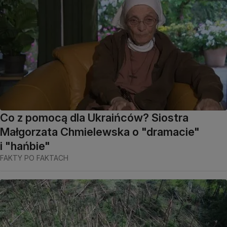
Co z pomocą dla Ukraińców? Siostra
Małgorzata Chmielewska o "dramacie"
i "hańbie"
FAKTY PO FAKTACH