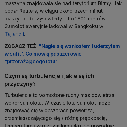
maszyna znajdowała się nad terytorium Birmy. Jak
podał Reuters, w ciągu około trzech minut
maszyna obniżyła wtedy lot o 1800 metrów.
Samolot awaryjnie lądował w Bangkoku w
Tajlandii
.
ZOBACZ TEŻ:
"Nagle się wzniosłem i uderzyłem
w sufit". Co mówią pasażerowie
"przerażającego lotu"
Czym są turbulencje i jakie są ich
przyczyny?
Turbulencje to wzmożone ruchy mas powietrza
wokół samolotu. W czasie lotu samolot może
znajdować się w obszarach powietrza,
przemieszczającego się z różną prędkością,
temperaturą i w różnym kierunku, co powoduje