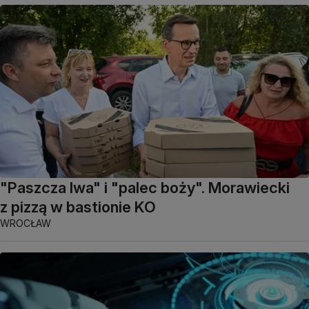
"Paszcza lwa" i "palec boży". Morawiecki
z pizzą w bastionie KO
WROCŁAW