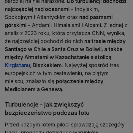
bardziej na nie narażone.
Do turbulencji dochodzi
najczęściej nad oceanami
- Indyjskim,
Spokojnym i Atlantyckim oraz
nad pasmami
górskimi
- Andami, Himalajami i Alpami. Z jednej z
analiz z 2023 roku, którą przytacza CNN, wynika,
że najczęściej dochodzi do nich
na trasie między
Santiago w Chile a Santa Cruz w Boliwii, a także
między Ałmatami w Kazachstanie a stolicą
Kirgistanu
, Biszkekiem
. Najwyżej spośród tras
europejskich w tym zestawieniu, na piątym
miejscu, znalazło się
połączenie między
Mediolanem a Genewą
.
Turbulencje - jak zwiększyć
bezpieczeństwo podczas lotu
Przed każdym lotem piloci sprawdzają szczegóły
trasy i prognozy dotyczące warunków