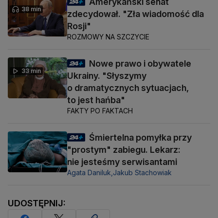
Amerykański senat
38 min
zdecydował. "Zła wiadomość dla
Rosji"
ROZMOWY NA SZCZYCIE
Nowe prawo i obywatele
33 min
Ukrainy. "Słyszymy
o dramatycznych sytuacjach,
to jest hańba"
FAKTY PO FAKTACH
Śmiertelna pomyłka przy
"prostym" zabiegu. Lekarz:
nie jesteśmy serwisantami
Agata Daniluk,
Jakub Stachowiak
UDOSTĘPNIJ: