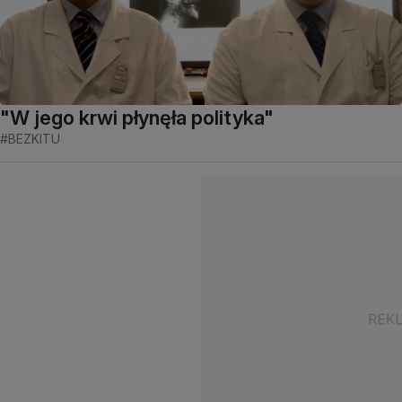
"W jego krwi płynęła polityka"
#BEZKITU