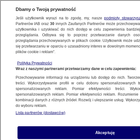
Dbamy o Twoją prywatność
Jeśli użytkownik wyrazi na to zgodę, my, nasze
podmioty stowarzys
Partnerów IAB oraz
30
innych Zaufanych Partnerów może przechowywa
użytkownika i uzyskiwać do nich dostęp w celu zapewnienia bardzi
przeglądania. Odbywa się to poprzez przetwarzanie danych os
przeglądania przechowywanych w plikach cookie. Użytkownik może udzie
ŚWIAT
się przetwarzaniu w oparciu o uzasadniony interes w dowolnym momencie
plików cookie i reklam”.
Niebezpieczne turbulencje "czystego
Polityka Prywatności
nieba". Czym są i kiedy do nich dochodzi
Wraz z naszymi partnerami przetwarzamy dane w celu zapewnienia:
Przechowywanie informacji na urządzeniu lub dostęp do nich. Tworzeni
22.05.2024, 10:05
treści. Wykorzystywanie profili w celu doboru spersonalizowanych tr
spersonalizowanych reklam. Pomiar efektywności treści. Wyko
spersonalizowanych reklam. Pomiar efektywności reklam. Rozumienie o
Udostępnij
kombinacji danych z różnych źródeł. Rozwój i ulepszanie usług. Wykor
do wyboru reklam.
Lista partnerów (dostawców)
Akceptuję