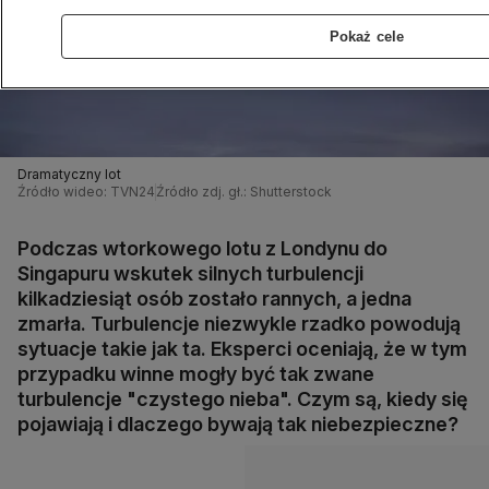
Pokaż cele
Dramatyczny lot
Źródło wideo: TVN24
Źródło zdj. gł.: Shutterstock
Podczas wtorkowego lotu z Londynu do
Singapuru wskutek silnych turbulencji
kilkadziesiąt osób zostało rannych, a jedna
zmarła. Turbulencje niezwykle rzadko powodują
sytuacje takie jak ta. Eksperci oceniają, że w tym
przypadku winne mogły być tak zwane
turbulencje "czystego nieba". Czym są, kiedy się
pojawiają i dlaczego bywają tak niebezpieczne?