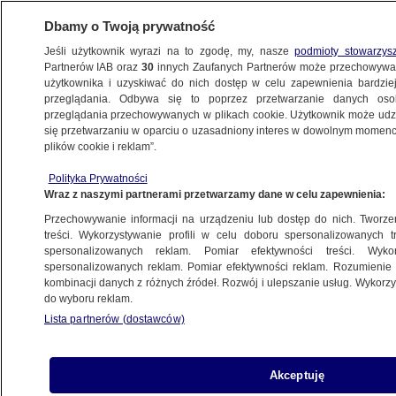
Dbamy o Twoją prywatność
Jeśli użytkownik wyrazi na to zgodę, my, nasze
podmioty stowarzys
Partnerów IAB oraz
30
innych Zaufanych Partnerów może przechowywa
WARSZAWA
użytkownika i uzyskiwać do nich dostęp w celu zapewnienia bardzi
przeglądania. Odbywa się to poprzez przetwarzanie danych os
przeglądania przechowywanych w plikach cookie. Użytkownik może udzie
WŁOCHY
się przetwarzaniu w oparciu o uzasadniony interes w dowolnym momencie
plików cookie i reklam”.
Samolot lecący do Barcelony wrócił
Polityka Prywatności
na lotnisko zaraz po starcie. Niepokojące
Wraz z naszymi partnerami przetwarzamy dane w celu zapewnienia:
nagranie
Przechowywanie informacji na urządzeniu lub dostęp do nich. Tworzeni
treści. Wykorzystywanie profili w celu doboru spersonalizowanych tr
30.09.2025, 08:16
Aktualizacja:
30.09.2025, 13:37
spersonalizowanych reklam. Pomiar efektywności treści. Wyko
spersonalizowanych reklam. Pomiar efektywności reklam. Rozumienie o
kombinacji danych z różnych źródeł. Rozwój i ulepszanie usług. Wykor
Posłuchaj artykułu
do wyboru reklam.
Czyta lektor AI
Lista partnerów (dostawców)
Akceptuję