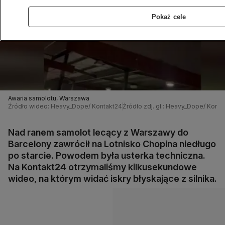
Pokaż cele
Awaria samolotu, Warszawa
Źródło wideo: Heavy_Dope/ Kontakt24
Źródło zdj. gł.: Heavy_Dope/ Konta
Nad ranem samolot lecący z Warszawy do
Barcelony zawrócił na Lotnisko Chopina niedługo
po starcie. Powodem była usterka techniczna.
Na Kontakt24 otrzymaliśmy kilkusekundowe
wideo, na którym widać iskry błyskające z silnika.