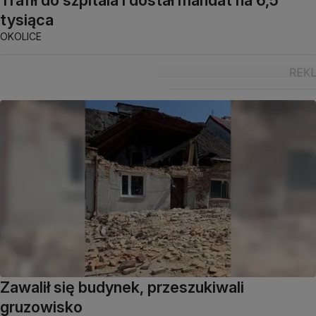
Trafił do szpitala i dostał mandat na 6,5
tysiąca
OKOLICE
Zawalił się budynek, przeszukiwali
gruzowisko