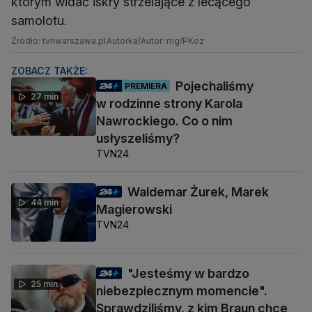
którym widać iskry strzelające z lecącego
samolotu.
Źródło: tvnwarszawa.pl
Autorka/Autor: mg/PKoz
ZOBACZ TAKŻE:
Pojechaliśmy
PREMIERA
27 min
w rodzinne strony Karola
Nawrockiego. Co o nim
usłyszeliśmy?
TVN24
Waldemar Żurek, Marek
44 min
Magierowski
TVN24
"Jesteśmy w bardzo
25 min
niebezpiecznym momencie".
Sprawdziliśmy, z kim Braun chce