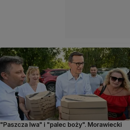
"Paszcza lwa" i "palec boży". Morawiecki