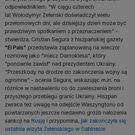
odpowiednikiem. "W ciągu czterech
lat Wołodymyr Zełenski doświadczył wielu
przełomowych dni, ale dzisiejszy dzień może być
prawdziwym spotkaniem z przeznaczeniem" -
stwierdza. Cristian Segura z hiszpańskiej gazety
"El Pais"
przedstawia zaplanowaną na wieczór
rozmowę jako "miecz Damoklesa", który
"ponownie zawisł" nad prezydentem Ukrainy.
"Przeszkody na drodze do zakończenia wojny są
ogromne" - ocenia Segura, wskazując m.in. na
różnice w nastawieniu co do zawieszenia broni i
przyszłego przebiegu granic Ukrainy. Hiszpan
zwraca też uwagę na odejście Waszyngtonu od
powtarzanych jeszcze niedawno gróźb nałożenia
sankcji na
Rosję
i przypomina,
jak zakończyła się
ostatnia wizyta Zełenskiego w Gabinecie