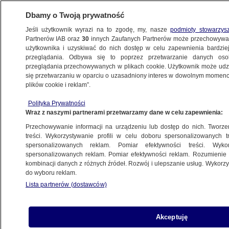
Dbamy o Twoją prywatność
Jeśli użytkownik wyrazi na to zgodę, my, nasze
podmioty stowarzys
Partnerów IAB oraz
30
innych Zaufanych Partnerów może przechowywa
użytkownika i uzyskiwać do nich dostęp w celu zapewnienia bardzi
przeglądania. Odbywa się to poprzez przetwarzanie danych os
przeglądania przechowywanych w plikach cookie. Użytkownik może udzie
ŚWIAT
się przetwarzaniu w oparciu o uzasadniony interes w dowolnym momencie
plików cookie i reklam”.
"Europa musi przygotować się
Polityka Prywatności
na najgorsze". Komentarze europejskich
Wraz z naszymi partnerami przetwarzamy dane w celu zapewnienia:
mediów
Przechowywanie informacji na urządzeniu lub dostęp do nich. Tworzeni
treści. Wykorzystywanie profili w celu doboru spersonalizowanych tr
18.08.2025, 11:31
spersonalizowanych reklam. Pomiar efektywności treści. Wyko
spersonalizowanych reklam. Pomiar efektywności reklam. Rozumienie o
kombinacji danych z różnych źródeł. Rozwój i ulepszanie usług. Wykor
Posłuchaj artykułu
do wyboru reklam.
Czyta lektor AI
Lista partnerów (dostawców)
Akceptuję