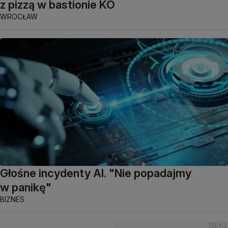
z pizzą w bastionie KO
WROCŁAW
Głośne incydenty AI. "Nie popadajmy
w panikę"
BIZNES