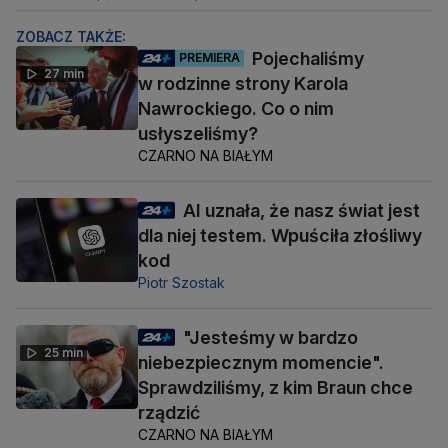
ZOBACZ TAKŻE:
Pojechaliśmy
PREMIERA
27 min
w rodzinne strony Karola
Nawrockiego. Co o nim
usłyszeliśmy?
CZARNO NA BIAŁYM
AI uznała, że nasz świat jest
dla niej testem. Wpuściła złośliwy
kod
Piotr Szostak
"Jesteśmy w bardzo
25 min
niebezpiecznym momencie".
Sprawdziliśmy, z kim Braun chce
rządzić
CZARNO NA BIAŁYM