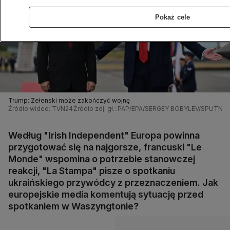
Pokaż cele
Trump: Zełenski może zakończyć wojnę
Źródło wideo: TVN24
Źródło zdj. gł.: PAP/EPA/SERGEY BOBYLEV/SPUTNI
Według "Irish Independent" Europa powinna
przygotować się na najgorsze, francuski "Le
Monde" wspomina o potrzebie stanowczej
reakcji, "La Stampa" pisze o spotkaniu
ukraińskiego przywódcy z przeznaczeniem. Jak
europejskie media komentują sytuację przed
spotkaniem w Waszyngtonie?