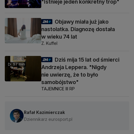
"Istnieje jeden konkretny trop"
Objawy miała już jako
nastolatka. Diagnozę dostała
w wieku 74 lat
Z. Kuffel
Dziś mija 15 lat od śmierci
57 min
Andrzeja Leppera. "Nigdy
nie uwierzę, że to było
samobójstwo"
TAJEMNICE III RP
Rafał Kazimierczak
Dziennikarz eurosport.pl