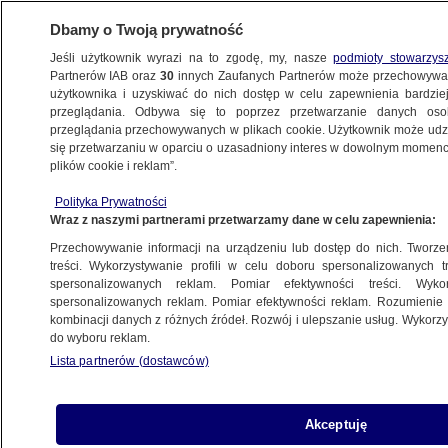
Dbamy o Twoją prywatność
Jeśli użytkownik wyrazi na to zgodę, my, nasze
podmioty stowarzys
Partnerów IAB oraz
30
innych Zaufanych Partnerów może przechowywa
użytkownika i uzyskiwać do nich dostęp w celu zapewnienia bardzi
przeglądania. Odbywa się to poprzez przetwarzanie danych os
przeglądania przechowywanych w plikach cookie. Użytkownik może udzie
się przetwarzaniu w oparciu o uzasadniony interes w dowolnym momencie
POLSKA
plików cookie i reklam”.
Dużo przeszła, nic jej nie złamie.
Polska ma mistrzynię świata
Polityka Prywatności
Wraz z naszymi partnerami przetwarzamy dane w celu zapewnienia:
Przechowywanie informacji na urządzeniu lub dostęp do nich. Tworzeni
Rafał Kazimierczak
treści. Wykorzystywanie profili w celu doboru spersonalizowanych tr
30.09.2025, 10:34
spersonalizowanych reklam. Pomiar efektywności treści. Wyko
spersonalizowanych reklam. Pomiar efektywności reklam. Rozumienie o
kombinacji danych z różnych źródeł. Rozwój i ulepszanie usług. Wykor
Posłuchaj artykułu
do wyboru reklam.
Czyta lektor AI
Lista partnerów (dostawców)
Akceptuję