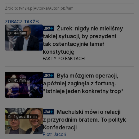
Źródło: tvn24.pl
Autorka/Autor: pb//am
ZOBACZ TAKŻE:
Żurek: nigdy nie mieliśmy
44 min
takiej sytuacji, by prezydent
tak ostentacyjnie łamał
konstytucję
FAKTY PO FAKTACH
Była mózgiem operacji,
45 min
a później zaginęła z fortuną.
"Istnieje jeden konkretny trop"
Machulski mówi o relacji
1 godz 6 min
z przyrodnim bratem. To polityk
Konfederacji
Piotr Jacoń