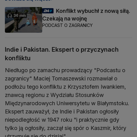
Konflikt wybuchł z nową siłą.
36 min
Czekają na wojnę
PODCAST O ZAGRANICY
Indie i Pakistan. Ekspert o przyczynach
konfliktu
Niedługo po zamachu prowadzący "Podcastu o
zagranicy" Maciej Tomaszewski rozmawiał o
podłożu tego konfliktu z Krzysztofem Iwankiem,
znawcą regionu z Wydziału Stosunków
Międzynarodowych Uniwersytetu w Białymstoku.
Ekspert zauważył, że Indie i Pakistan ogłosiły
niepodległość w 1947 roku "i praktycznie gdy
tylko ją ogłosiły, zaczął się spór o Kaszmir, który
utrzymuje się do dzisiaj".