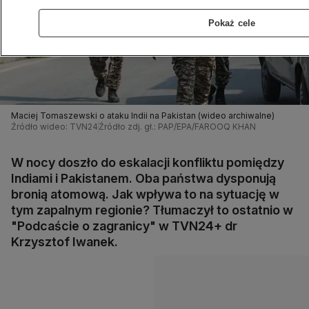
Pokaż cele
Maciej Tomaszewski o ataku Indii na Pakistan (wideo archiwalne)
Źródło wideo: TVN24
Źródło zdj. gł.: PAP/EPA/FAROOQ KHAN
W nocy doszło do eskalacji konfliktu pomiędzy
Indiami i Pakistanem. Oba państwa dysponują
bronią atomową. Jak wpływa to na sytuację w
tym zapalnym regionie? Tłumaczył to ostatnio w
"Podcaście o zagranicy" w TVN24+ dr
Krzysztof Iwanek.