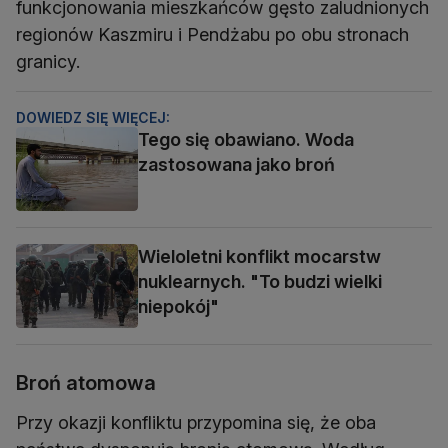
funkcjonowania mieszkańców gęsto zaludnionych
regionów Kaszmiru i Pendżabu po obu stronach
granicy.
DOWIEDZ SIĘ WIĘCEJ:
Tego się obawiano. Woda
zastosowana jako broń
Wieloletni konflikt mocarstw
nuklearnych. "To budzi wielki
niepokój"
Broń atomowa
Przy okazji konfliktu przypomina się, że oba