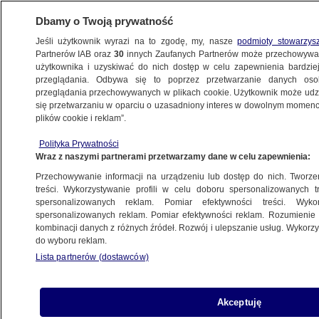
Dbamy o Twoją prywatność
Jeśli użytkownik wyrazi na to zgodę, my, nasze
podmioty stowarzys
Partnerów IAB oraz
30
innych Zaufanych Partnerów może przechowywa
użytkownika i uzyskiwać do nich dostęp w celu zapewnienia bardzi
przeglądania. Odbywa się to poprzez przetwarzanie danych os
przeglądania przechowywanych w plikach cookie. Użytkownik może udzie
ŚWIAT
się przetwarzaniu w oparciu o uzasadniony interes w dowolnym momencie
plików cookie i reklam”.
"Podcast o zagranicy". Broń jądrowa
Polityka Prywatności
"ogranicza konflikt" Indii i Pakistanu
Wraz z naszymi partnerami przetwarzamy dane w celu zapewnienia:
Przechowywanie informacji na urządzeniu lub dostęp do nich. Tworzeni
7.05.2025, 13:54
treści. Wykorzystywanie profili w celu doboru spersonalizowanych tr
spersonalizowanych reklam. Pomiar efektywności treści. Wyko
Posłuchaj artykułu
spersonalizowanych reklam. Pomiar efektywności reklam. Rozumienie o
Czyta lektor AI
kombinacji danych z różnych źródeł. Rozwój i ulepszanie usług. Wykor
do wyboru reklam.
Lista partnerów (dostawców)
Akceptuję