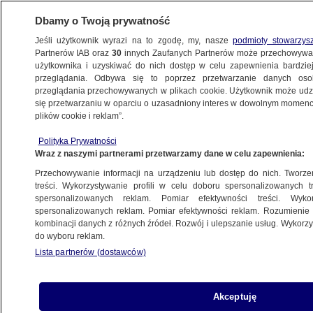
Dbamy o Twoją prywatność
Jeśli użytkownik wyrazi na to zgodę, my, nasze
podmioty stowarzys
Partnerów IAB oraz
30
innych Zaufanych Partnerów może przechowywa
użytkownika i uzyskiwać do nich dostęp w celu zapewnienia bardzi
przeglądania. Odbywa się to poprzez przetwarzanie danych os
przeglądania przechowywanych w plikach cookie. Użytkownik może udzie
ŚWIAT
się przetwarzaniu w oparciu o uzasadniony interes w dowolnym momencie
plików cookie i reklam”.
Europa zalana przez falę omikronu. Setki
Polityka Prywatności
tysięcy zakażeń w kilku krajach
Wraz z naszymi partnerami przetwarzamy dane w celu zapewnienia:
Przechowywanie informacji na urządzeniu lub dostęp do nich. Tworzeni
13.01.2022, 06:38
treści. Wykorzystywanie profili w celu doboru spersonalizowanych tr
spersonalizowanych reklam. Pomiar efektywności treści. Wyko
spersonalizowanych reklam. Pomiar efektywności reklam. Rozumienie o
Udostępnij
kombinacji danych z różnych źródeł. Rozwój i ulepszanie usług. Wykor
do wyboru reklam.
W związku z blisko 200 tysiącami zakażeń
Lista partnerów (dostawców)
koronawirusem włoski rząd pracuje nad kolejnym
dekretem, który rozszerzy wymóg okazywania
przepustki sanitarnej przy wstępie do wielu
Akceptuję
miejsc. W Portugalii odnotowano najwyższą od