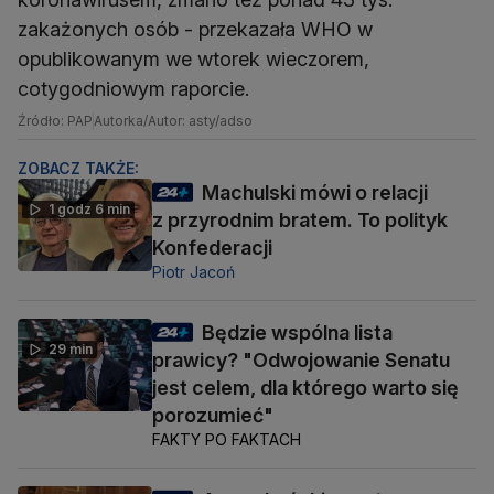
zakażonych osób - przekazała WHO w
opublikowanym we wtorek wieczorem,
cotygodniowym raporcie.
Źródło: PAP
Autorka/Autor: asty/adso
ZOBACZ TAKŻE:
Machulski mówi o relacji
1 godz 6 min
z przyrodnim bratem. To polityk
Konfederacji
Piotr Jacoń
Będzie wspólna lista
29 min
prawicy? "Odwojowanie Senatu
jest celem, dla którego warto się
porozumieć"
FAKTY PO FAKTACH