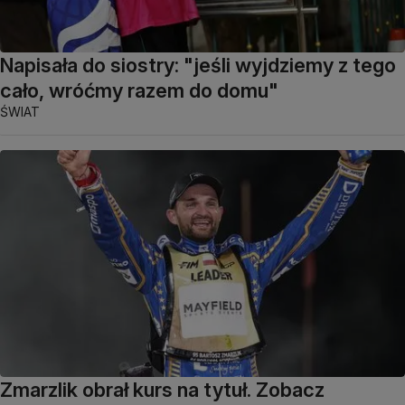
Napisała do siostry: "jeśli wyjdziemy z tego
cało, wróćmy razem do domu"
ŚWIAT
Zmarzlik obrał kurs na tytuł. Zobacz