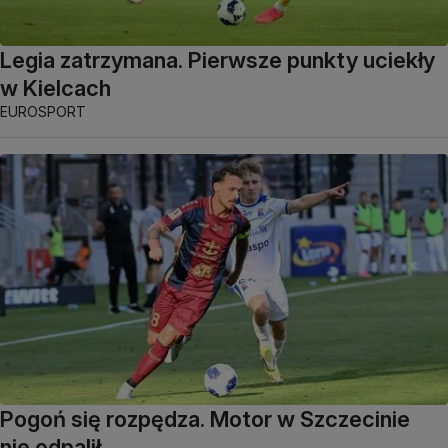
Legia zatrzymana. Pierwsze punkty uciekły
w Kielcach
EUROSPORT
Pogoń się rozpędza. Motor w Szczecinie
nie odpalił