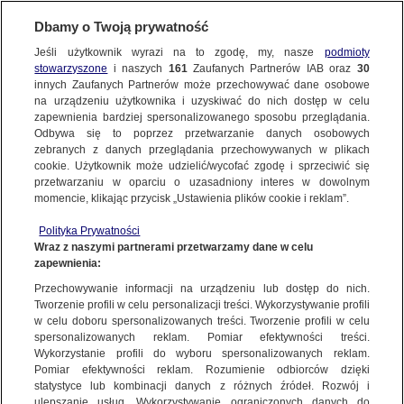
Dbamy o Twoją prywatność
SUBSKRYBUJ
Jeśli użytkownik wyrazi na to zgodę, my, nasze
podmioty
stowarzyszone
i naszych
161
Zaufanych Partnerów IAB oraz
30
ŚWIAT
innych Zaufanych Partnerów może przechowywać dane osobowe
na urządzeniu użytkownika i uzyskiwać do nich dostęp w celu
Giną, niosąc pomoc. 190 ataków na misje
zapewnienia bardziej spersonalizowanego sposobu przeglądania.
humanitarne w minionym roku
Odbywa się to poprzez przetwarzanie danych osobowych
zebranych z danych przeglądania przechowywanych w plikach
cookie. Użytkownik może udzielić/wycofać zgodę i sprzeciwić się
16.07.2015, 20:42
przetwarzaniu w oparciu o uzasadniony interes w dowolnym
momencie, klikając przycisk „Ustawienia plików cookie i reklam”.
Udostępnij
Polityka Prywatności
Wraz z naszymi partnerami przetwarzamy dane w celu
W 2014 r. pracownicy misji humanitarnych w
zapewnienia:
krajach, w których toczą się wojny i konflikty
Przechowywanie informacji na urządzeniu lub dostęp do nich.
zbrojne zostali zaatakowani 190 razy. Łącznie
Tworzenie profili w celu personalizacji treści. Wykorzystywanie profili
w celu doboru spersonalizowanych treści. Tworzenie profili w celu
zaatakowano 329 osób, z których każda zginęła,
spersonalizowanych reklam. Pomiar efektywności treści.
została ranna lub padła ofiarą porwania - podała
Wykorzystanie profili do wyboru spersonalizowanych reklam.
organizacja Humanitarian Outcomes, która
Pomiar efektywności reklam. Rozumienie odbiorców dzięki
przygotowała raport w tej sprawie.
statystyce lub kombinacji danych z różnych źródeł. Rozwój i
ulepszanie usług. Wykorzystywanie ograniczonych danych do