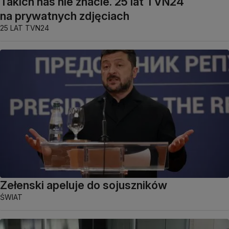
Takich nas nie znacie. 25 lat TVN24
na prywatnych zdjęciach
25 LAT TVN24
Zełenski apeluje do sojuszników
ŚWIAT