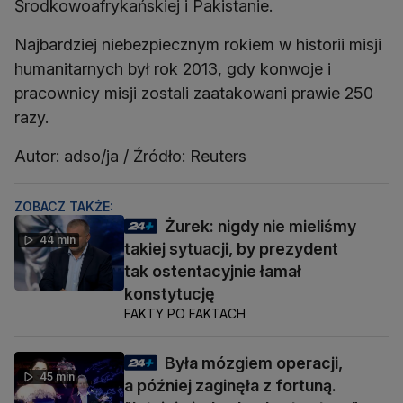
Środkowoafrykańskiej i Pakistanie.
Najbardziej niebezpiecznym rokiem w historii misji
humanitarnych był rok 2013, gdy konwoje i
pracownicy misji zostali zaatakowani prawie 250
razy.
Autor: adso/ja / Źródło: Reuters
ZOBACZ TAKŻE:
Żurek: nigdy nie mieliśmy
44 min
takiej sytuacji, by prezydent
tak ostentacyjnie łamał
konstytucję
FAKTY PO FAKTACH
Była mózgiem operacji,
45 min
a później zaginęła z fortuną.