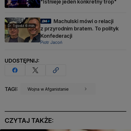
"Istnieje jeden konkretny trop"
Machulski mówi o relacji
1 godz 6 min
z przyrodnim bratem. To polityk
Konfederacji
Piotr Jacoń
UDOSTĘPNIJ:
TAGI:
Wojna w Afganistanie
CZYTAJ TAKŻE: