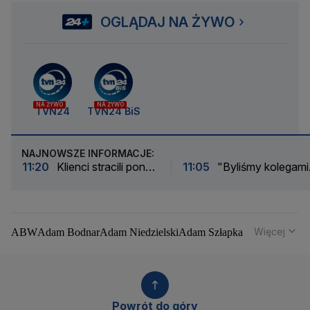
OGLĄDAJ NA ŻYWO
NA ŻYWO
NA ŻYWO
TVN24
TVN24 BiS
NAJNOWSZE INFORMACJE:
11:20
Klienci stracili ponad
11:05
"Byliśmy kolegami
1,1 miliona złotych.
podwórka". Wojewódzki
Właściciel sklepu
wspomina Andrzeja
oskarżony
Morozowskiego
Więcej
ABW
Adam Bodnar
Adam Niedzielski
Adam Szłapka
Administracja Donalda Trumpa
Agencja Bezpieczeństwa Wewnętrznego
Agrounia
Alaksandr Łukaszenka
Aleksander Kwaśniewski
Aleksandra Dulkiewicz
Alert RCB
Powrót do góry