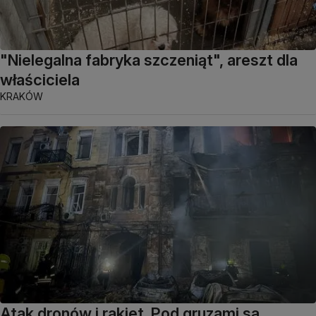
"Nielegalna fabryka szczeniąt", areszt dla
właściciela
KRAKÓW
Atak dronów i rakiet. Pod gruzami są