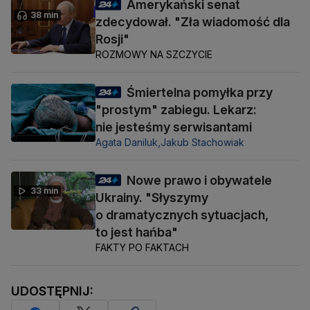
Amerykański senat
38 min
zdecydował. "Zła wiadomość dla
Rosji"
ROZMOWY NA SZCZYCIE
Śmiertelna pomyłka przy
"prostym" zabiegu. Lekarz:
nie jesteśmy serwisantami
Agata Daniluk,
Jakub Stachowiak
Nowe prawo i obywatele
33 min
Ukrainy. "Słyszymy
o dramatycznych sytuacjach,
to jest hańba"
FAKTY PO FAKTACH
UDOSTĘPNIJ: