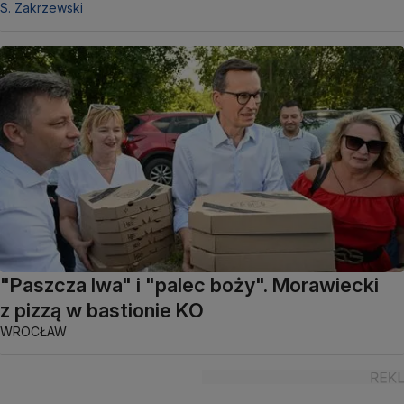
S. Zakrzewski
"Paszcza lwa" i "palec boży". Morawiecki
z pizzą w bastionie KO
WROCŁAW