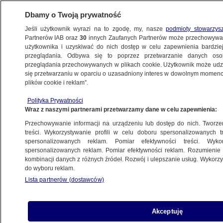
Dbamy o Twoją prywatność
Jeśli użytkownik wyrazi na to zgodę, my, nasze
podmioty stowarzys
Partnerów IAB oraz
30
innych Zaufanych Partnerów może przechowywa
użytkownika i uzyskiwać do nich dostęp w celu zapewnienia bardzi
przeglądania. Odbywa się to poprzez przetwarzanie danych os
przeglądania przechowywanych w plikach cookie. Użytkownik może udzie
ŚWIAT
się przetwarzaniu w oparciu o uzasadniony interes w dowolnym momencie
plików cookie i reklam”.
Zakaz zdjęć żywych istot, filmy z większej
Polityka Prywatności
odległości. Nowe wytyczne dla prasy
Wraz z naszymi partnerami przetwarzamy dane w celu zapewnienia:
Przechowywanie informacji na urządzeniu lub dostęp do nich. Tworzeni
15.10.2024, 07:46
treści. Wykorzystywanie profili w celu doboru spersonalizowanych tr
spersonalizowanych reklam. Pomiar efektywności treści. Wyko
spersonalizowanych reklam. Pomiar efektywności reklam. Rozumienie o
Udostępnij
kombinacji danych z różnych źródeł. Rozwój i ulepszanie usług. Wykor
do wyboru reklam.
Lista partnerów (dostawców)
Akceptuję