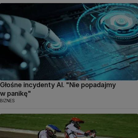
Głośne incydenty AI. "Nie popadajmy
w panikę"
BIZNES