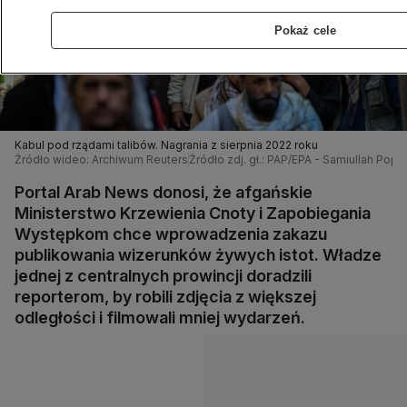
Pokaż cele
Kabul pod rządami talibów. Nagrania z sierpnia 2022 roku
Źródło wideo: Archiwum Reuters
Źródło zdj. gł.: PAP/EPA - Samiullah Popal
Portal Arab News donosi, że afgańskie
Ministerstwo Krzewienia Cnoty i Zapobiegania
Występkom chce wprowadzenia zakazu
publikowania wizerunków żywych istot. Władze
jednej z centralnych prowincji doradzili
reporterom, by robili zdjęcia z większej
odległości i filmowali mniej wydarzeń.