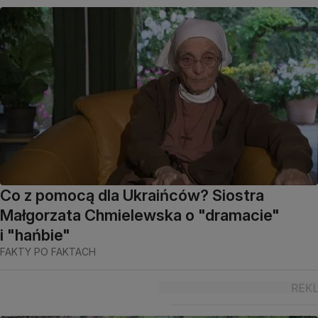
Co z pomocą dla Ukraińców? Siostra
Małgorzata Chmielewska o "dramacie"
i "hańbie"
FAKTY PO FAKTACH