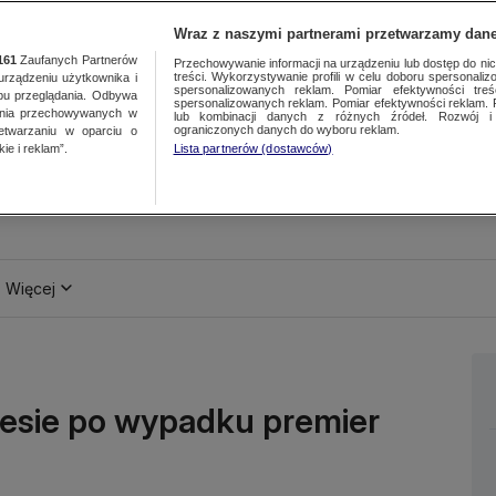
Wraz z naszymi partnerami przetwarzamy dane
161
Zaufanych Partnerów
Przechowywanie informacji na urządzeniu lub dostęp do nich.
treści. Wykorzystywanie profili w celu doboru spersonalizo
ządzeniu użytkownika i
spersonalizowanych reklam. Pomiar efektywności treś
bu przeglądania. Odbywa
spersonalizowanych reklam. Pomiar efektywności reklam. 
ania przechowywanych w
lub kombinacji danych z różnych źródeł. Rozwój i 
ograniczonych danych do wyboru reklam.
zetwarzaniu w oparciu o
ie i reklam”.
Lista partnerów (dostawców)
Więcej
esie po wypadku premier