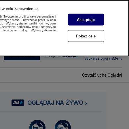
 w celu zapewnienia:
 Tworzenie profili w celu personalizacji
Akceptuję
wanych treści. Tworzenie profili w celu
ci. Wykorzystanie profili do wyboru
Rozumienie odbiorców dzięki statystyce
ulepszanie usług. Wykorzystywanie
Pokaż cele
SUBSKRYBUJ
Przejdź do
Szukaj
Zaloguj się
Menu
Czytaj
Słuchaj
Oglądaj
OGLĄDAJ NA ŻYWO