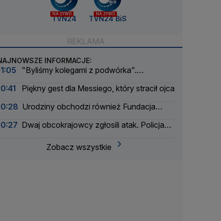
NA ŻYWO
NA ŻYWO
TVN24
TVN24 BiS
NAJNOWSZE INFORMACJE:
11:05
"Byliśmy kolegami z podwórka".
Wojewódzki wspomina Andrzeja Morozowskiego
10:41
Piękny gest dla Messiego, który stracił ojca
10:28
Urodziny obchodzi również Fundacja
TVN. Pomogła dziesiątkom tysięcy dzieci
10:27
Dwaj obcokrajowcy zgłosili atak. Policja
zatrzymała także ich
Zobacz wszystkie