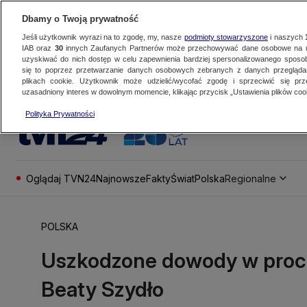
Dbamy o Twoją prywatność
Jeśli użytkownik wyrazi na to zgodę, my, nasze
podmioty stowarzyszone
i naszych
IAB oraz
30
innych Zaufanych Partnerów może przechowywać dane osobowe na ur
uzyskiwać do nich dostęp w celu zapewnienia bardziej spersonalizowanego sposo
się to poprzez przetwarzanie danych osobowych zebranych z danych przegląd
plikach cookie. Użytkownik może udzielić/wycofać zgodę i sprzeciwić się pr
uzasadniony interes w dowolnym momencie, klikając przycisk „Ustawienia plików cook
Polityka Prywatności
Oglądaj TVN24
Najnowsze
Fakty
Świat
Polska
Regionalne
POLSKA
Uszkodzone dowody w proc
Beaty Szydło