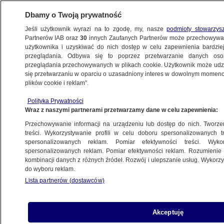
Dbamy o Twoją prywatność
Jeśli użytkownik wyrazi na to zgodę, my, nasze
podmioty stowarzys
Partnerów IAB oraz
30
innych Zaufanych Partnerów może przechowywa
użytkownika i uzyskiwać do nich dostęp w celu zapewnienia bardzi
przeglądania. Odbywa się to poprzez przetwarzanie danych os
przeglądania przechowywanych w plikach cookie. Użytkownik może udzie
POLSKA
się przetwarzaniu w oparciu o uzasadniony interes w dowolnym momencie
plików cookie i reklam”.
Arcybiskup Ryś o słowach Franciszka:
Polityka Prywatności
nie do obrony, ale papież ma prawo się
Wraz z naszymi partnerami przetwarzamy dane w celu zapewnienia:
mylić
Przechowywanie informacji na urządzeniu lub dostęp do nich. Tworzeni
treści. Wykorzystywanie profili w celu doboru spersonalizowanych tr
12.09.2023, 20:44
spersonalizowanych reklam. Pomiar efektywności treści. Wyko
spersonalizowanych reklam. Pomiar efektywności reklam. Rozumienie o
kombinacji danych z różnych źródeł. Rozwój i ulepszanie usług. Wykor
Udostępnij
do wyboru reklam.
Lista partnerów (dostawców)
Akceptuję