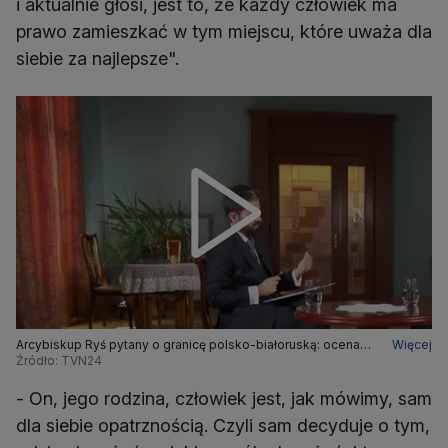
i aktualnie głosi, jest to, że każdy człowiek ma
prawo zamieszkać w tym miejscu, które uważa dla
siebie za najlepsze".
Arcybiskup Ryś pytany o granicę polsko-białoruską: ocena
Więcej
moralna zawsze jest też odnoszona do konkretnego
Źródło: TVN24
kontekstu
- On, jego rodzina, człowiek jest, jak mówimy, sam
dla siebie opatrznością. Czyli sam decyduje o tym,