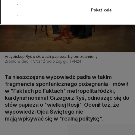
Pokaż cele
Arcybiskup Ryś o słowach papieża: byłem zdumiony
Źródło wideo: TVN24
Źródło zdj. gł.: TVN24
Ta nieszczęsna wypowiedź padła w takim
fragmencie spontanicznego pożegnania - mówił
w "Faktach po Faktach" metropolita łódzki,
kardynał nominat Grzegorz Ryś, odnosząc się do
słów papieża o "wielkiej Rosji". Ocenił też, że
wypowiedzi Ojca Świętego nie
mają wpisywać się w "realną politykę".