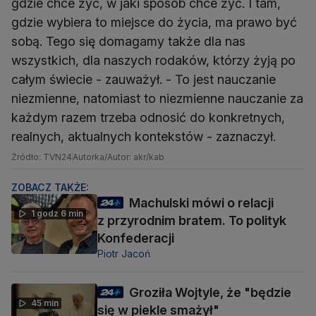
gdzie chce żyć, w jaki sposób chce żyć. I tam,
gdzie wybiera to miejsce do życia, ma prawo być
sobą. Tego się domagamy także dla nas
wszystkich, dla naszych rodaków, którzy żyją po
całym świecie - zauważył. - To jest nauczanie
niezmienne, natomiast to niezmienne nauczanie za
każdym razem trzeba odnosić do konkretnych,
realnych, aktualnych kontekstów - zaznaczył.
Źródło: TVN24
Autorka/Autor: akr/kab
ZOBACZ TAKŻE:
Machulski mówi o relacji
1 godz 6 min
z przyrodnim bratem. To polityk
Konfederacji
Piotr Jacoń
Groziła Wojtyle, że "będzie
45 min
się w piekle smażył"