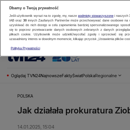
Dbamy o Twoją prywatność
Jeśli użytkownik wyrazi na to zgodę, my, nasze
podmioty stowarzyszone
i naszych
IAB oraz
30
innych Zaufanych Partnerów może przechowywać dane osobowe na ur
uzyskiwać do nich dostęp w celu zapewnienia bardziej spersonalizowanego sposo
się to poprzez przetwarzanie danych osobowych zebranych z danych przegląd
plikach cookie. Użytkownik może udzielić/wycofać zgodę i sprzeciwić się pr
uzasadniony interes w dowolnym momencie, klikając przycisk „Ustawienia plików cook
Polityka Prywatności
Oglądaj TVN24
Najnowsze
Fakty
Świat
Polska
Regionalne
POLSKA
Jak działała prokuratura Zio
14.01.2025, 15:04