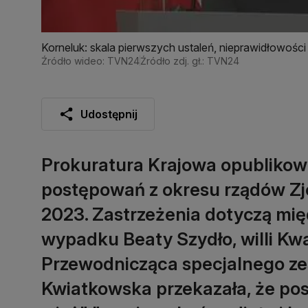
Korneluk: skala pierwszych ustaleń, nieprawidłowości 
być powiększony
Źródło wideo: TVN24
Źródło zdj. gł.: TVN24
Udostępnij
Prokuratura Krajowa opublikowa
postępowań z okresu rządów Zje
2023. Zastrzeżenia dotyczą mię
wypadku Beaty Szydło, willi Kw
Przewodnicząca specjalnego ze
Kwiatkowska przekazała, że po