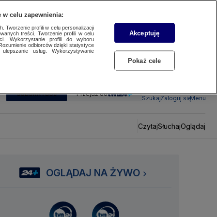
 w celu zapewnienia:
 Tworzenie profili w celu personalizacji
Akceptuję
wanych treści. Tworzenie profili w celu
ci. Wykorzystanie profili do wyboru
Rozumienie odbiorców dzięki statystyce
ulepszanie usług. Wykorzystywanie
Pokaż cele
SUBSKRYBUJ
Przejdź do
Szukaj
Zaloguj się
Menu
Czytaj
Słuchaj
Oglądaj
OGLĄDAJ NA ŻYWO