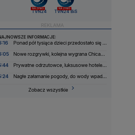
NA ŻYWO
NA ŻYWO
TVN24
TVN24 BiS
NAJNOWSZE INFORMACJE:
6:16
Ponad pół tysiąca dzieci przedostało się z
Maroka do Ceuty
6:05
Nowe rozgrywki, kolejna wygrana Chicago
Fire. Lewandowski bez gola
5:44
Prywatne odrzutowce, luksusowe hotele.
Badają podróże byłego ministra
5:24
Nagłe załamanie pogody, do wody wpadło
ponad 30 osób
Zobacz wszystkie