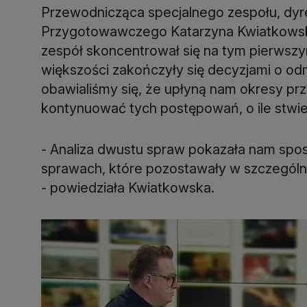
Przewodnicząca specjalnego zespołu, dy
Przygotowawczego Katarzyna Kwiatkowska
zespół skoncentrował się na tym pierwsz
większości zakończyły się decyzjami o od
obawialiśmy się, że upłyną nam okresy pr
kontynuować tych postępowań, o ile stwier
- Analiza dwustu spraw pokazała nam sp
sprawach, które pozostawały w szczególn
- powiedziała Kwiatkowska.