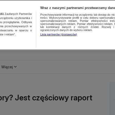
Wraz z naszymi partnerami przetwarzamy dane
161
Zaufanych Partnerów
Przechowywanie informacji na urządzeniu lub dostęp do nich.
treści. Wykorzystywanie profili w celu doboru spersonalizo
ządzeniu użytkownika i
spersonalizowanych reklam. Pomiar efektywności treś
bu przeglądania. Odbywa
spersonalizowanych reklam. Pomiar efektywności reklam. 
ania przechowywanych w
lub kombinacji danych z różnych źródeł. Rozwój i 
ograniczonych danych do wyboru reklam.
zetwarzaniu w oparciu o
ie i reklam”.
Lista partnerów (dostawców)
Więcej
bry? Jest częściowy raport