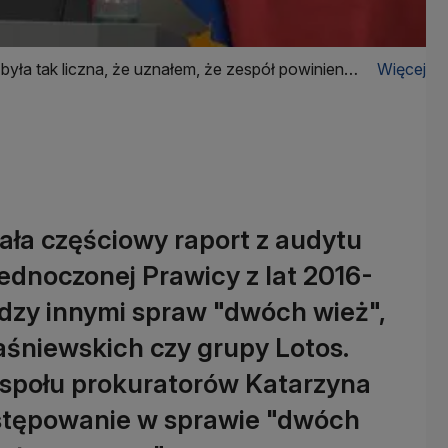
była tak liczna, że uznałem, że zespół powinien
Więcej
ła częściowy raport z audytu
dnoczonej Prawicy z lat 2016-
dzy innymi spraw "dwóch wież",
aśniewskich czy grupy Lotos.
społu prokuratorów Katarzyna
stępowanie w sprawie "dwóch