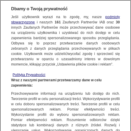
Dbamy o Twoją prywatność
SUBSKRYBUJ
Jeśli użytkownik wyrazi na to zgodę, my, nasze
podmioty
stowarzyszone
i naszych
161
Zaufanych Partnerów IAB oraz
30
innych Zaufanych Partnerów może przechowywać dane osobowe
Czytaj
na urządzeniu użytkownika i uzyskiwać do nich dostęp w celu
zapewnienia bardziej spersonalizowanego sposobu przeglądania.
Odbywa się to poprzez przetwarzanie danych osobowych
9-latka zginęła na pasach,
zebranych z danych przeglądania przechowywanych w plikach
kierowca karetki złożył apelację. Sąd:
cookie. Użytkownik może udzielić/wycofać zgodę i sprzeciwić się
przetwarzaniu w oparciu o uzasadniony interes w dowolnym
łamał przepisy, bo chciał
momencie, klikając przycisk „Ustawienia plików cookie i reklam”.
POLSKA
Polityka Prywatności
Wraz z naszymi partnerami przetwarzamy dane w celu
Dlaczego na Podlasiu nagle
zapewnienia:
szukali "ambicji", czyli skąd się biorą
Przechowywanie informacji na urządzeniu lub dostęp do nich.
przecieki na egzaminach
Tworzenie profili w celu personalizacji treści. Wykorzystywanie profili
POLSKA
w celu doboru spersonalizowanych treści. Tworzenie profili w celu
spersonalizowanych reklam. Pomiar efektywności treści.
Wykorzystanie profili do wyboru spersonalizowanych reklam.
"Nie przytył sześciu kilogramów,
Pomiar efektywności reklam. Rozumienie odbiorców dzięki
statystyce lub kombinacji danych z różnych źródeł. Rozwój i
to był obrzęk głodowy". Anoreksja
ulepszanie usług. Wykorzystywanie ograniczonych danych do