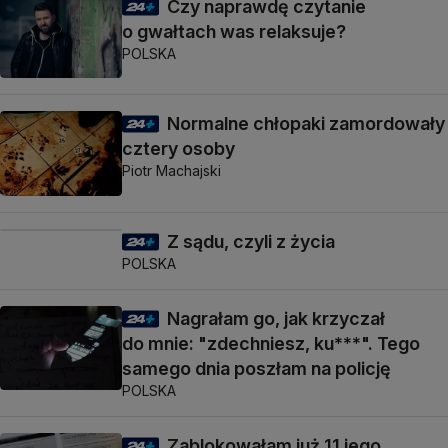
Czy naprawdę czytanie
o gwałtach was relaksuje?
POLSKA
Normalne chłopaki zamordowały
cztery osoby
Piotr Machajski
Z sądu, czyli z życia
POLSKA
Nagrałam go, jak krzyczał
do mnie: "zdechniesz, ku***". Tego
samego dnia poszłam na policję
POLSKA
Zablokowałam już 11 jego