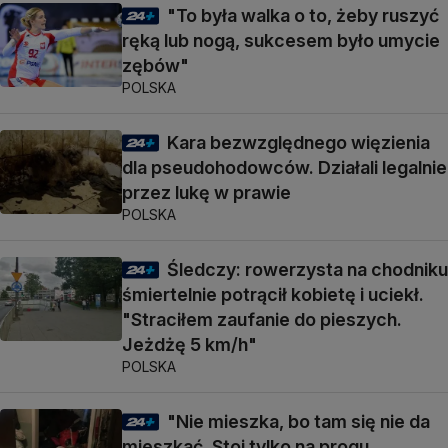
"To była walka o to, żeby ruszyć
ręką lub nogą, sukcesem było umycie
zębów"
POLSKA
Kara bezwzględnego więzienia
dla pseudohodowców. Działali legalnie
przez lukę w prawie
POLSKA
Śledczy: rowerzysta na chodniku
śmiertelnie potrącił kobietę i uciekł.
"Straciłem zaufanie do pieszych.
Jeżdżę 5 km/h"
POLSKA
"Nie mieszka, bo tam się nie da
mieszkać. Stoi tylko na progu