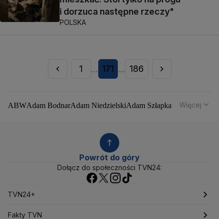
i dorzuca następne rzeczy"
POLSKA
1
171
186
...
...
Więcej
ABW
Adam Bodnar
Adam Niedzielski
Adam Szłapka
Administracja Donalda Trumpa
Agencja Bezpieczeństwa Wewnętrznego
Agrounia
Alaksandr Łukaszenka
Aleksander Kwaśniewski
Aleksandra Dulkiewicz
Alert RCB
Powrót do góry
Ambasada USA w Polsce
Andrzej Duda
Białoruś
Dołącz do społeczności TVN24:
Bitcoin
Biuro Bezpieczeństwa Narodowego
Bliski Wschód
Bomba atomowa
Borys Budka
TVN24+
Bruksela
CBŚP
CBA
Ceny paliw
Ceny żywności
Ceny prądu
Ceny mieszkań
Chiny
Choroby zakaźne
TVN24 na żywo
Fakty TVN