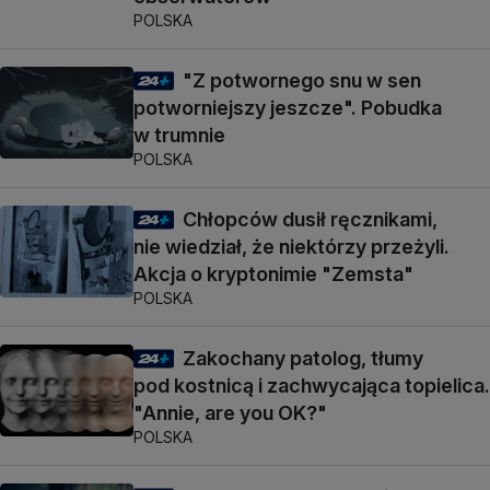
POLSKA
"Z potwornego snu w sen
potworniejszy jeszcze". Pobudka
w trumnie
POLSKA
Chłopców dusił ręcznikami,
nie wiedział, że niektórzy przeżyli.
Akcja o kryptonimie "Zemsta"
POLSKA
Zakochany patolog, tłumy
pod kostnicą i zachwycająca topielica.
"Annie, are you OK?"
POLSKA