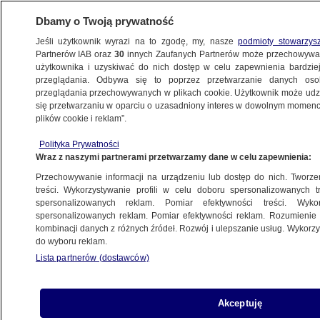
Dbamy o Twoją prywatność
Jeśli użytkownik wyrazi na to zgodę, my, nasze
podmioty stowarzys
Partnerów IAB oraz
30
innych Zaufanych Partnerów może przechowywa
użytkownika i uzyskiwać do nich dostęp w celu zapewnienia bardzi
przeglądania. Odbywa się to poprzez przetwarzanie danych os
przeglądania przechowywanych w plikach cookie. Użytkownik może udzie
NAJNOWSZE
się przetwarzaniu w oparciu o uzasadniony interes w dowolnym momencie
plików cookie i reklam”.
Za zdradę partii był wicemarszałkiem
Polityka Prywatności
i wiceprezesem, a teraz wrócił do sejmiku.
Wraz z naszymi partnerami przetwarzamy dane w celu zapewnienia:
Wojciech Kałuża, zwycięzca swojego
Przechowywanie informacji na urządzeniu lub dostęp do nich. Tworzeni
okręgu
treści. Wykorzystywanie profili w celu doboru spersonalizowanych tr
spersonalizowanych reklam. Pomiar efektywności treści. Wyko
spersonalizowanych reklam. Pomiar efektywności reklam. Rozumienie o
9.04.2024, 09:19
kombinacji danych z różnych źródeł. Rozwój i ulepszanie usług. Wykor
do wyboru reklam.
Udostępnij
Lista partnerów (dostawców)
Akceptuję