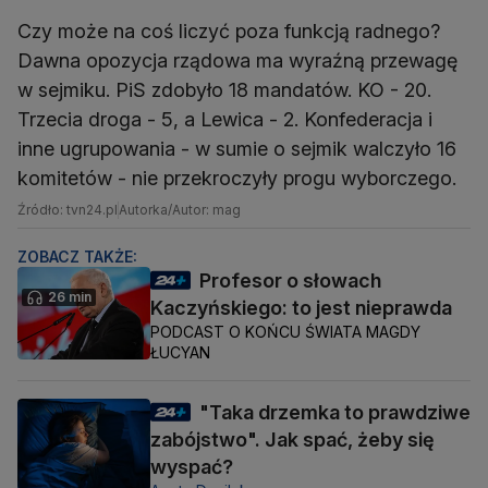
Czy może na coś liczyć poza funkcją radnego?
Dawna opozycja rządowa ma wyraźną przewagę
w sejmiku. PiS zdobyło 18 mandatów. KO - 20.
Trzecia droga - 5, a Lewica - 2. Konfederacja i
inne ugrupowania - w sumie o sejmik walczyło 16
komitetów - nie przekroczyły progu wyborczego.
Źródło: tvn24.pl
Autorka/Autor: mag
ZOBACZ TAKŻE:
Profesor o słowach
26 min
Kaczyńskiego: to jest nieprawda
PODCAST O KOŃCU ŚWIATA MAGDY
ŁUCYAN
"Taka drzemka to prawdziwe
zabójstwo". Jak spać, żeby się
wyspać?