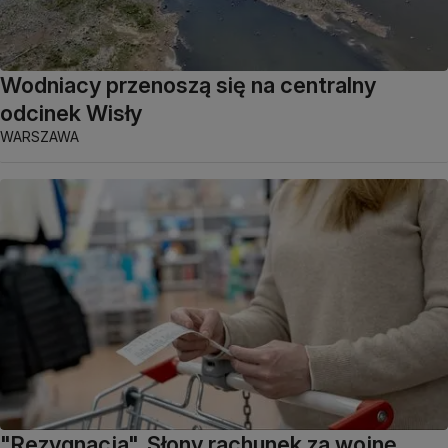
Wodniacy przenoszą się na centralny
odcinek Wisły
WARSZAWA
"Rezygnacja". Słony rachunek za wojnę