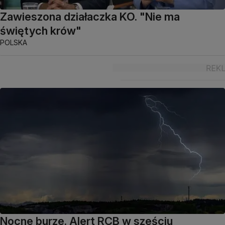
Zawieszona działaczka KO. "Nie ma
świętych krów"
POLSKA
Nocne burze. Alert RCB w sześciu