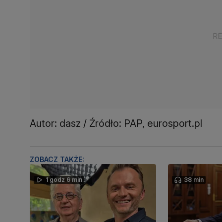
Autor: dasz / Źródło: PAP, eurosport.pl
ZOBACZ TAKŻE:
1 godz 6 min
38 min