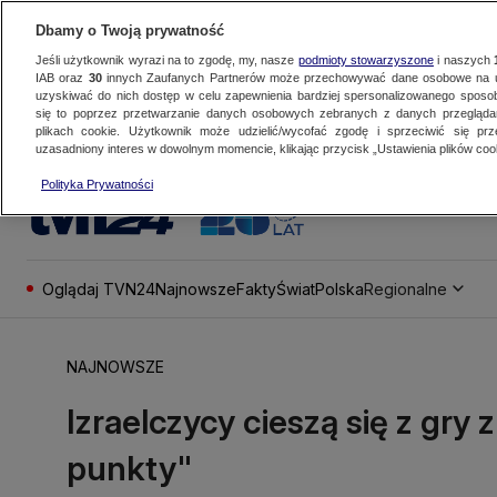
Dbamy o Twoją prywatność
Jeśli użytkownik wyrazi na to zgodę, my, nasze
podmioty stowarzyszone
i naszych
IAB oraz
30
innych Zaufanych Partnerów może przechowywać dane osobowe na ur
uzyskiwać do nich dostęp w celu zapewnienia bardziej spersonalizowanego sposo
się to poprzez przetwarzanie danych osobowych zebranych z danych przegląd
plikach cookie. Użytkownik może udzielić/wycofać zgodę i sprzeciwić się pr
uzasadniony interes w dowolnym momencie, klikając przycisk „Ustawienia plików cook
Polityka Prywatności
Oglądaj TVN24
Najnowsze
Fakty
Świat
Polska
Regionalne
NAJNOWSZE
Izraelczycy cieszą się z gry
punkty"