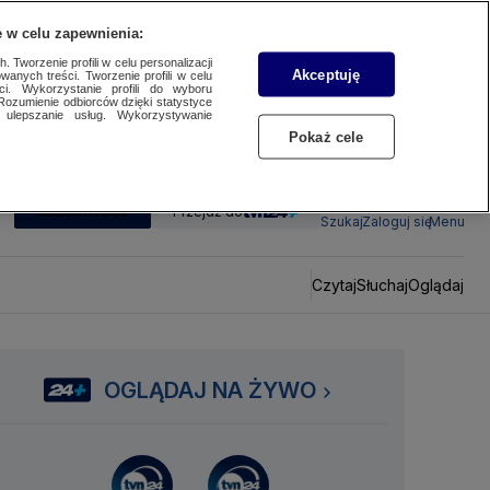
 w celu zapewnienia:
 Tworzenie profili w celu personalizacji
Akceptuję
wanych treści. Tworzenie profili w celu
ci. Wykorzystanie profili do wyboru
Rozumienie odbiorców dzięki statystyce
ulepszanie usług. Wykorzystywanie
Pokaż cele
SUBSKRYBUJ
Przejdź do
Szukaj
Zaloguj się
Menu
Czytaj
Słuchaj
Oglądaj
OGLĄDAJ NA ŻYWO