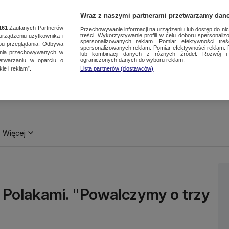
Wraz z naszymi partnerami przetwarzamy dane
161
Zaufanych Partnerów
Przechowywanie informacji na urządzeniu lub dostęp do nich.
treści. Wykorzystywanie profili w celu doboru spersonalizo
ządzeniu użytkownika i
spersonalizowanych reklam. Pomiar efektywności treś
bu przeglądania. Odbywa
spersonalizowanych reklam. Pomiar efektywności reklam. 
ania przechowywanych w
lub kombinacji danych z różnych źródeł. Rozwój i 
ograniczonych danych do wyboru reklam.
zetwarzaniu w oparciu o
ie i reklam”.
Lista partnerów (dostawców)
Więcej
 z Polakami. "Powalczymy o trzy