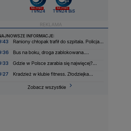
NA ŻYWO
NA ŻYWO
TVN24
TVN24 BiS
NAJNOWSZE INFORMACJE:
9:43
Raniony chłopak trafił do szpitala. Policja
zatrzymała dwóch 16-latków
9:36
Bus na boku, droga zablokowana.
Lądowały dwa śmigłowce LPR
9:33
Gdzie w Polsce zarabia się najwięcej?
Mała gmina zaskakuje
9:27
Kradzież w klubie fitness. Złodziejka
"zdobycze" próbowała wysłać za granicę
Zobacz wszystkie