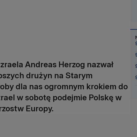
i Izraela Andreas Herzog nazwał
epszych drużyn na Starym
yłoby dla nas ogromnym krokiem do
Izrael w sobotę podejmie Polskę w
rzostw Europy.