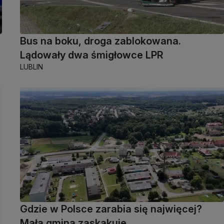
Bus na boku, droga zablokowana.
Lądowały dwa śmigłowce LPR
LUBLIN
Gdzie w Polsce zarabia się najwięcej?
Mała gmina zaskakuje