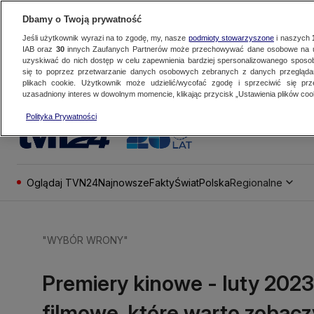
Dbamy o Twoją prywatność
Jeśli użytkownik wyrazi na to zgodę, my, nasze
podmioty stowarzyszone
i naszych
IAB oraz
30
innych Zaufanych Partnerów może przechowywać dane osobowe na ur
uzyskiwać do nich dostęp w celu zapewnienia bardziej spersonalizowanego sposo
się to poprzez przetwarzanie danych osobowych zebranych z danych przegląd
plikach cookie. Użytkownik może udzielić/wycofać zgodę i sprzeciwić się pr
uzasadniony interes w dowolnym momencie, klikając przycisk „Ustawienia plików cook
Polityka Prywatności
Oglądaj TVN24
Najnowsze
Fakty
Świat
Polska
Regionalne
"WYBÓR WRONY"
Premiery kinowe - luty 202
filmowe, które warto zobac