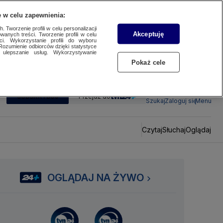
 w celu zapewnienia:
 Tworzenie profili w celu personalizacji
Akceptuję
wanych treści. Tworzenie profili w celu
ci. Wykorzystanie profili do wyboru
Rozumienie odbiorców dzięki statystyce
ulepszanie usług. Wykorzystywanie
Pokaż cele
SUBSKRYBUJ
Przejdź do
Szukaj
Zaloguj się
Menu
Czytaj
Słuchaj
Oglądaj
OGLĄDAJ NA ŻYWO