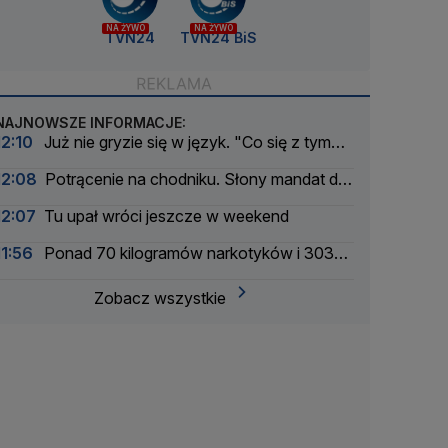
NA ŻYWO
NA ŻYWO
TVN24
TVN24 BiS
NAJNOWSZE INFORMACJE:
12:10
Już nie gryzie się w język. "Co się z tym
naszym Millerem porobiło?"
12:08
Potrącenie na chodniku. Słony mandat dla
50-latka. Nagranie
12:07
Tu upał wróci jeszcze w weekend
11:56
Ponad 70 kilogramów narkotyków i 303
zatrzymanych. Zmasowana akcja policji
Zobacz wszystkie