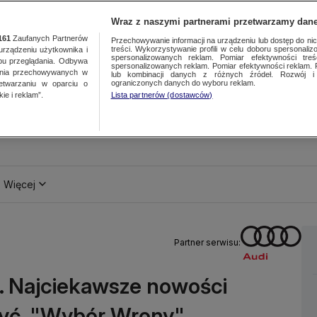
Wraz z naszymi partnerami przetwarzamy dane
161
Zaufanych Partnerów
Przechowywanie informacji na urządzeniu lub dostęp do nich.
treści. Wykorzystywanie profili w celu doboru spersonalizo
ządzeniu użytkownika i
spersonalizowanych reklam. Pomiar efektywności treś
bu przeglądania. Odbywa
spersonalizowanych reklam. Pomiar efektywności reklam. 
ania przechowywanych w
lub kombinacji danych z różnych źródeł. Rozwój i 
ograniczonych danych do wyboru reklam.
zetwarzaniu w oparciu o
ie i reklam”.
Lista partnerów (dostawców)
Więcej
Partner serwisu:
3. Najciekawsze nowości
zyć. "Wybór Wrony"