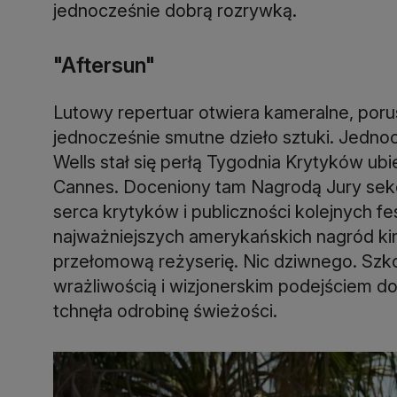
jednocześnie dobrą rozrywką.
"Aftersun"
Lutowy repertuar otwiera kameralne, porus
jednocześnie smutne dzieło sztuki. Jednoc
Wells stał się perłą Tygodnia Krytyków ub
Cannes. Doceniony tam Nagrodą Jury sekcj
serca krytyków i publiczności kolejnych fes
najważniejszych amerykańskich nagród ki
przełomową reżyserię. Nic dziwnego. Szko
wrażliwością i wizjonerskim podejściem d
tchnęła odrobinę świeżości.