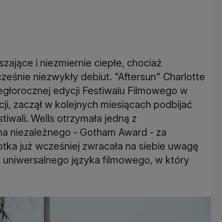
zające i niezmiernie ciepłe, chociaż
ześnie niezwykły debiut. "Aftersun" Charlotte
iegłorocznej edycji Festiwalu Filmowego w
i, zaczął w kolejnych miesiącach podbijać
tiwali. Wells otrzymała jedną z
na niezależnego - Gotham Award - za
tka już wcześniej zwracała na siebie uwagę
o uniwersalnego języka filmowego, w który