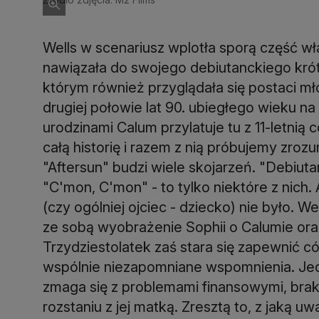
Wells w scenariusz wplotła sporą część 
nawiązała do swojego debiutanckiego kró
którym również przyglądała się postaci mło
drugiej połowie lat 90. ubiegłego wieku na 
urodzinami Calum przylatuje tu z 11-letnią
całą historię i razem z nią próbujemy zroz
"Aftersun" budzi wiele skojarzeń. "Debiuta
"C'mon, C'mon" - to tylko niektóre z nich. 
(czy ogólniej ojciec - dziecko) nie było. W
ze sobą wyobrażenie Sophii o Calumie oraz
Trzydziestolatek zaś stara się zapewnić có
wspólnie niezapomniane wspomnienia. Jed
zmaga się z problemami finansowymi, bra
rozstaniu z jej matką. Zresztą to, z jaką 