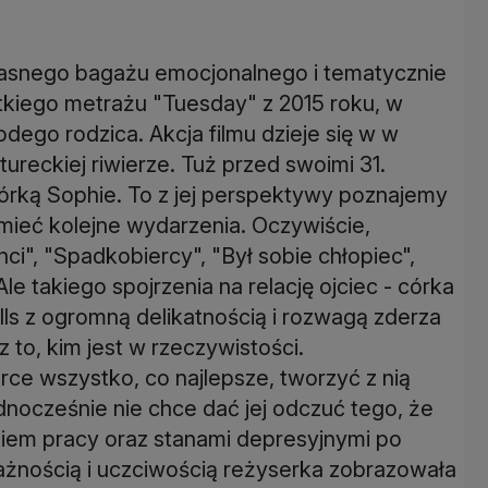
własnego bagażu emocjonalnego i tematycznie
tkiego metrażu "Tuesday" z 2015 roku, w
dego rodzica. Akcja filmu dzieje się w w
tureckiej riwierze. Tuż przed swoimi 31.
 córką Sophie. To z jej perspektywy poznajemy
umieć kolejne wydarzenia. Oczywiście,
nci", "Spadkobiercy", "Był sobie chłopiec",
Ale takiego spojrzenia na relację ojciec - córka
ells z ogromną delikatnością i rozwagą zderza
 to, kim jest w rzeczywistości.
rce wszystko, co najlepsze, tworzyć z nią
nocześnie nie chce dać jej odczuć tego, że
kiem pracy oraz stanami depresyjnymi po
uważnością i uczciwością reżyserka zobrazowała