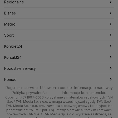
Polska
Filmy dokumentalne
Oglądaj Fakty
Regionalne
Konfederacja
Krajowa Administracja Skarbowa
Biznes
Podcasty
Kryptowaluty
Fakty po Faktach
Krzysztof Bosak
Krzysztof Hetman
Warszawa
Biznes
Lasy Państwowe
Lech Wałęsa
Lewica
Meteo
Artykuły
Fakty o Świecie
Łódź
Najnowsze
Meteo
Lotnisko Chopina
Lotto
Maciej Wąsik
Marcin Przydacz
Marcin Kierwiński
Marian Banaś
Sport
Newslettery
Ludzie Faktów
Katowice
Notowania
Pogoda godzinowa
Sport
Mariusz Błaszczak
Mariusz Kamiński
Mark Zuckerberg
Mateusz Morawiecki
Zdrowie
Kraków
Pieniądze
Pogoda długoterminowa
Piłka Nożna
Konkret24
Michał Kamiński
Technologia
Poznań
Nieruchomości
Pogoda na jutro
Ministerstwo Aktywów Państwowych
Tenis
Najnowsze
Kontakt24
Ministerstwo Edukacji i Nauki
Kultura i styl
Trójmiasto
Rynki
Pogoda na weekend
Kolarstwo
Polska
Najnowsze
Pozostałe serwisy
Ministerstwo Infrastruktury
Ministerstwo Kultury
Ministerstwo Obrony Narodowej
Ciekawostki
Wrocław
Dla firm
Najnowsze
Skoki Narciarskie
Świat
Gorące Tematy
TVN
Pomoc
Ministerstwo Rolnictwa
Regulamin serwisu
Quizy
Ustawienia cookie
Informacje o nadawcy
Ministerstwo Rozwoju i Technologii
Kielce
Handel
Polska
Sporty zimowe
Polityka
Wyślij zgłoszenie
Dzień Dobry TVN
Centrum pomocy
Polityka prywatności
Informacje konsumenckie
Ministerstwo Sportu i Turystyki
Copyright (C) 1997-2026 Korzystanie z materiałów redakcyjnych TVN
Tematy
Kujawsko-pomorskie
Ze świata
Prognoza
Lekkoatletyka
Zdrowie
Uwaga TVN
Ministerstwo Cyfryzacji
Test zgodności
S.A. / TVN Media Sp. z o.o. wymaga wcześniejszej zgody TVN S.A./
TVN Media Sp. z o.o. oraz zawarcia stosownej umowy licencyjnej. Na
Ministerstwo Edukacji Narodowej
Lublin
podstawie art. 25 ust. 1 pkt. 1 b) ustawy o prawie autorskim i prawach
Tech
Świat
Siatkówka
Tech
HGTV
Oglądaj na TV
Ministerstwo Finansów
pokrewnych TVN S.A. / TVN Media Sp. z o.o. wyraźnie zastrzega, że