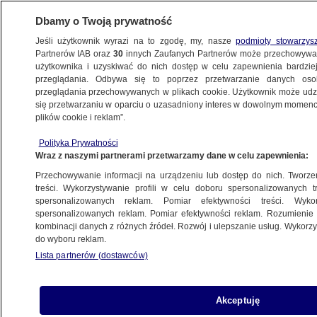
Dbamy o Twoją prywatność
Jeśli użytkownik wyrazi na to zgodę, my, nasze
podmioty stowarzys
Partnerów IAB oraz
30
innych Zaufanych Partnerów może przechowywa
użytkownika i uzyskiwać do nich dostęp w celu zapewnienia bardzi
przeglądania. Odbywa się to poprzez przetwarzanie danych os
przeglądania przechowywanych w plikach cookie. Użytkownik może udzie
OSCARY
się przetwarzaniu w oparciu o uzasadniony interes w dowolnym momencie
plików cookie i reklam”.
Zdobywca Oscara zginął w wypadku
motocyklowym
Polityka Prywatności
Wraz z naszymi partnerami przetwarzamy dane w celu zapewnienia:
KULTURA I STYL
Przechowywanie informacji na urządzeniu lub dostęp do nich. Tworzeni
treści. Wykorzystywanie profili w celu doboru spersonalizowanych tr
spersonalizowanych reklam. Pomiar efektywności treści. Wyko
Polacy docenieni przez amerykańską
spersonalizowanych reklam. Pomiar efektywności reklam. Rozumienie o
Akademię Filmową
kombinacji danych z różnych źródeł. Rozwój i ulepszanie usług. Wykor
KULTURA I STYL
do wyboru reklam.
Lista partnerów (dostawców)
Rusza festiwal w Cannes. Cztery
Akceptuję
rzeczy, które warto wiedzieć