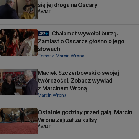
się jej droga na Oscary
ŚWIAT
Chalamet wywołał burzę.
Zamiast o Oscarze głośno o jego
słowach
Tomasz-Marcin Wrona
Maciek Szczerbowski o swojej
twórczości. Zobacz wywiad
z Marcinem Wroną
Marcin Wrona
Ostatnie godziny przed galą. Marcin
Wrona zajrzał za kulisy
ŚWIAT