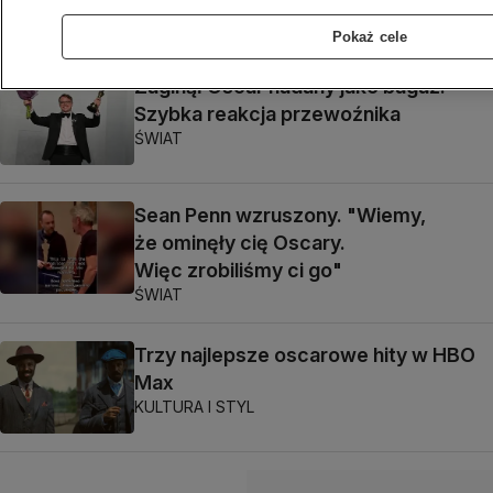
Tomasz-Marcin Wrona
Pokaż cele
Zaginął Oscar nadany jako bagaż.
Szybka reakcja przewoźnika
ŚWIAT
Sean Penn wzruszony. "Wiemy,
że ominęły cię Oscary.
Więc zrobiliśmy ci go"
ŚWIAT
Trzy najlepsze oscarowe hity w HBO
Max
KULTURA I STYL