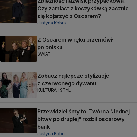
Zbieżność nazwisk przypadkowa.
Czy zamiast z koszykówką zacznie
się kojarzyć z Oscarem?
Justyna Kobus
Z Oscarem w ręku przemówił
po polsku
ŚWIAT
Zobacz najlepsze stylizacje
z czerwonego dywanu
KULTURA I STYL
Przewidzieliśmy to! Twórca "Jednej
bitwy po drugiej" rozbił oscarowy
bank
Justyna Kobus