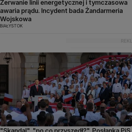
Zerwanie linii energetycznej i tymczasowa
awaria prądu. Incydent bada Żandarmeria
Wojskowa
BIAŁYSTOK
"Skandal", "po co przyszedł?". Posłanka PiS