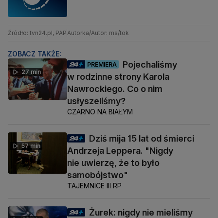
Źródło: tvn24.pl, PAP
Autorka/Autor: ms/tok
ZOBACZ TAKŻE:
Pojechaliśmy
PREMIERA
27 min
w rodzinne strony Karola
Nawrockiego. Co o nim
usłyszeliśmy?
CZARNO NA BIAŁYM
Dziś mija 15 lat od śmierci
57 min
Andrzeja Leppera. "Nigdy
nie uwierzę, że to było
samobójstwo"
TAJEMNICE III RP
Żurek: nigdy nie mieliśmy