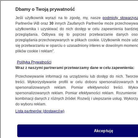
Dbamy o Twoją prywatność
Jeśli użytkownik wyrazi na to zgodę, my, nasze
podmioty stowarzys
Partnerów IAB oraz
30
innych Zaufanych Partnerów może przechowywa
użytkownika i uzyskiwać do nich dostęp w celu zapewnienia bardzi
przeglądania. Odbywa się to poprzez przetwarzanie danych os
przeglądania przechowywanych w plikach cookie. Użytkownik może udzie
KUJAWSKO-POMORSKIE
się przetwarzaniu w oparciu o uzasadniony interes w dowolnym momencie
plików cookie i reklam”.
Schreiber przepadł, wygrał Bruski.
Polityka Prywatności
Bez zmian w Bydgoszczy
Wraz z naszymi partnerami przetwarzamy dane w celu zapewnienia:
Przechowywanie informacji na urządzeniu lub dostęp do nich. Tworzeni
8.04.2024, 08:21
treści. Wykorzystywanie profili w celu doboru spersonalizowanych tr
spersonalizowanych reklam. Pomiar efektywności treści. Wyko
spersonalizowanych reklam. Pomiar efektywności reklam. Rozumienie o
Udostępnij
kombinacji danych z różnych źródeł. Rozwój i ulepszanie usług. Wykor
do wyboru reklam.
Lista partnerów (dostawców)
Akceptuję