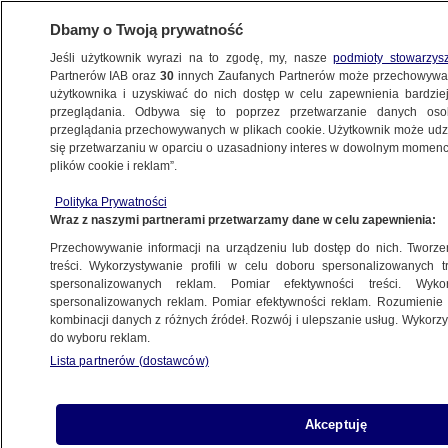
Dbamy o Twoją prywatność
Jeśli użytkownik wyrazi na to zgodę, my, nasze
podmioty stowarzys
Partnerów IAB oraz
30
innych Zaufanych Partnerów może przechowywa
użytkownika i uzyskiwać do nich dostęp w celu zapewnienia bardzi
przeglądania. Odbywa się to poprzez przetwarzanie danych os
przeglądania przechowywanych w plikach cookie. Użytkownik może udzie
KRAKÓW
się przetwarzaniu w oparciu o uzasadniony interes w dowolnym momencie
plików cookie i reklam”.
Samochód dostawczy uderzył
Polityka Prywatności
w zaparkowanego tira i wpadł do rowu
Wraz z naszymi partnerami przetwarzamy dane w celu zapewnienia:
Przechowywanie informacji na urządzeniu lub dostęp do nich. Tworzeni
16.05.2023, 14:45
treści. Wykorzystywanie profili w celu doboru spersonalizowanych tr
spersonalizowanych reklam. Pomiar efektywności treści. Wyko
spersonalizowanych reklam. Pomiar efektywności reklam. Rozumienie o
Udostępnij
kombinacji danych z różnych źródeł. Rozwój i ulepszanie usług. Wykor
do wyboru reklam.
Lista partnerów (dostawców)
Akceptuję