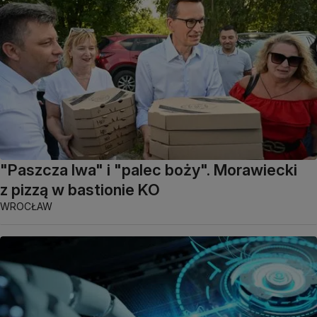
"Paszcza lwa" i "palec boży". Morawiecki
z pizzą w bastionie KO
WROCŁAW