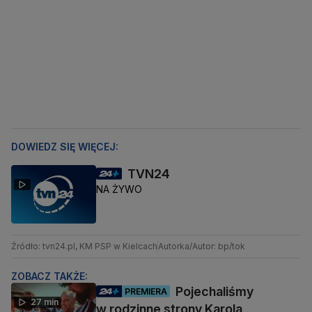
DOWIEDZ SIĘ WIĘCEJ:
TVN24
NA ŻYWO
Źródło: tvn24.pl, KM PSP w Kielcach
Autorka/Autor: bp/tok
ZOBACZ TAKŻE:
Pojechaliśmy
PREMIERA
27 min
w rodzinne strony Karola