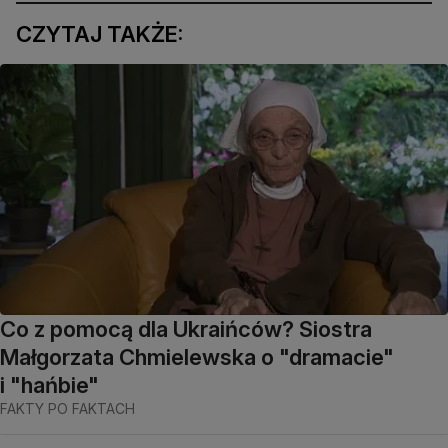
CZYTAJ TAKŻE:
Co z pomocą dla Ukraińców? Siostra
Małgorzata Chmielewska o "dramacie"
i "hańbie"
FAKTY PO FAKTACH