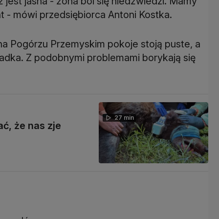
jest jasna - żona boi się niedźwiedzi. Mamy
t - mówi przedsiębiorca Antoni Kostka.
a Pogórzu Przemyskim pokoje stoją puste, a
iadka. Z podobnymi problemami borykają się
27 min
ć, że nas zje