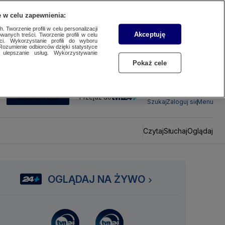
 w celu zapewnienia:
 Tworzenie profili w celu personalizacji
Akceptuję
wanych treści. Tworzenie profili w celu
ci. Wykorzystanie profili do wyboru
Rozumienie odbiorców dzięki statystyce
ulepszanie usług. Wykorzystywanie
Pokaż cele
SUBSKRYBUJ
Przejdź do
Szukaj
Zaloguj się
Menu
Czytaj
Słuchaj
Oglądaj
OGLĄDAJ NA ŻYWO