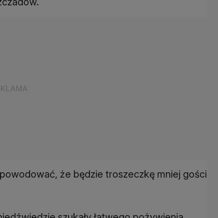
szczadów.
 spowodować, że będzie troszeczkę mniej gości
.
niedźwiedzie szukały łatwego pożywienia,