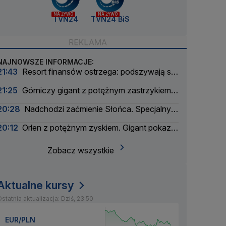
NA ŻYWO
NA ŻYWO
TVN24
TVN24 BiS
NAJNOWSZE INFORMACJE:
21:43
Resort finansów ostrzega: podszywają się
pod skarbówkę
21:25
Górniczy gigant z potężnym zastrzykiem
finansowym. "Może ustabilizować sytuację"
20:28
Nadchodzi zaćmienie Słońca. Specjalny
zespół oceni zagrożenie
20:12
Orlen z potężnym zyskiem. Gigant pokazał
wyniki
Zobacz wszystkie
Aktualne kursy
statnia aktualizacja: Dziś, 23:50
EUR/PLN