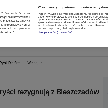
Wraz z naszymi partnerami przetwarzamy dane
161
Zaufanych Partnerów
Przechowywanie informacji na urządzeniu lub dostęp do nich.
treści. Wykorzystywanie profili w celu doboru spersonalizo
ządzeniu użytkownika i
spersonalizowanych reklam. Pomiar efektywności treś
bu przeglądania. Odbywa
spersonalizowanych reklam. Pomiar efektywności reklam. 
ania przechowywanych w
lub kombinacji danych z różnych źródeł. Rozwój i 
ograniczonych danych do wyboru reklam.
zetwarzaniu w oparciu o
ie i reklam”.
Lista partnerów (dostawców)
Rynki
Dla firm
Więcej
ryści rezygnują z Bieszczadów