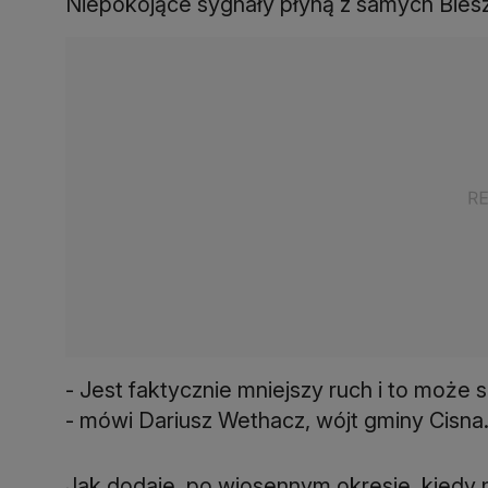
Niepokojące sygnały płyną z samych Bie
- Jest faktycznie mniejszy ruch i to może
- mówi Dariusz Wethacz, wójt gminy Cisna
Jak dodaje, po wiosennym okresie, kiedy 