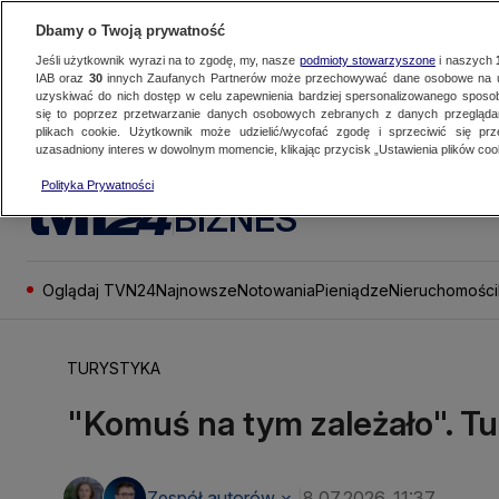
Dbamy o Twoją prywatność
Jeśli użytkownik wyrazi na to zgodę, my, nasze
podmioty stowarzyszone
i naszych
IAB oraz
30
innych Zaufanych Partnerów może przechowywać dane osobowe na ur
uzyskiwać do nich dostęp w celu zapewnienia bardziej spersonalizowanego sposo
się to poprzez przetwarzanie danych osobowych zebranych z danych przegląd
plikach cookie. Użytkownik może udzielić/wycofać zgodę i sprzeciwić się pr
uzasadniony interes w dowolnym momencie, klikając przycisk „Ustawienia plików cook
Polityka Prywatności
BIZNES
Oglądaj TVN24
Najnowsze
Notowania
Pieniądze
Nieruchomości
TURYSTYKA
"Komuś na tym zależało". Tu
Zespół autorów
8.07.2026, 11:37
|