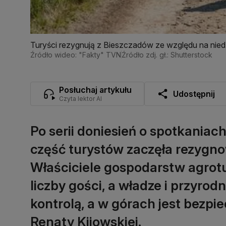
Turyści rezygnują z Bieszczadów ze względu na nie
Źródło wideo: "Fakty" TVN
Źródło zdj. gł.: Shutterstock
Posłuchaj artykułu
Udostępnij
Czyta lektor AI
Po serii doniesień o spotkania
część turystów zaczęła rezygn
Właściciele gospodarstw agrot
liczby gości, a władze i przyrod
kontrolą, a w górach jest bezpi
Renaty Kijowskiej.