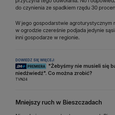
przyczyna tego odwołania. No i odpowiedź 
do czynienia ze spadkiem rzędu 30 procen
W jego gospodarstwie agroturystycznym n
w ogrodzie czereśnie podjada jedynie sąs
inni gospodarze w regionie.
DOWIEDZ SIĘ WIĘCEJ:
"Żebyśmy nie musieli się ba
PREMIERA
niedźwiedź". Co można zrobić?
TVN24
Mniejszy ruch w Bieszczadach