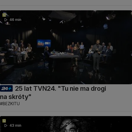
46 min
25 lat TVN24. "Tu nie ma drogi
na skróty"
#BEZKITU
43 min