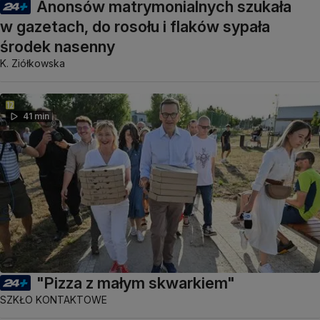
Anonsów matrymonialnych szukała
w gazetach, do rosołu i flaków sypała
środek nasenny
K. Ziółkowska
41 min
"Pizza z małym skwarkiem"
SZKŁO KONTAKTOWE