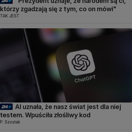
"Prezydent uznaje, że narodem są ci,
którzy zgadzają się z tym, co on mówi"
TAK JEST
AI uznała, że nasz świat jest dla niej
testem. Wpuściła złośliwy kod
P. Szostak