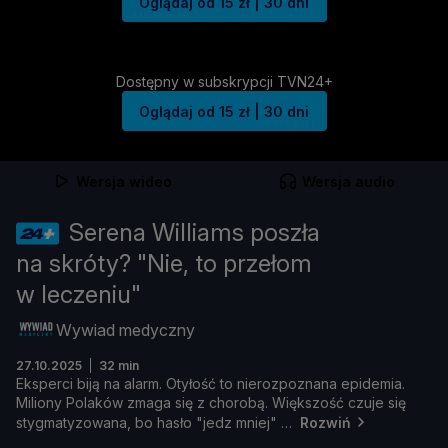
Oglądaj od 15 zł | 30 dni
Dostępny w subskrypcji TVN24+
Oglądaj od 15 zł | 30 dni
Wersja wideo
Wersja audio
Serena Williams poszła
na skróty? "Nie, to przełom
w leczeniu"
Wywiad medyczny
27.10.2025
32 min
Eksperci
biją
na
alarm.
Otył
ość
to
nierozpoznana
epidemia.
Miliony
Polakó
w
zmaga
się
z
chorobą.
Wię
kszość
czuje
się
stygmatyzowana,
bo
hasł
o "
jedz
mniej"
Rozwiń