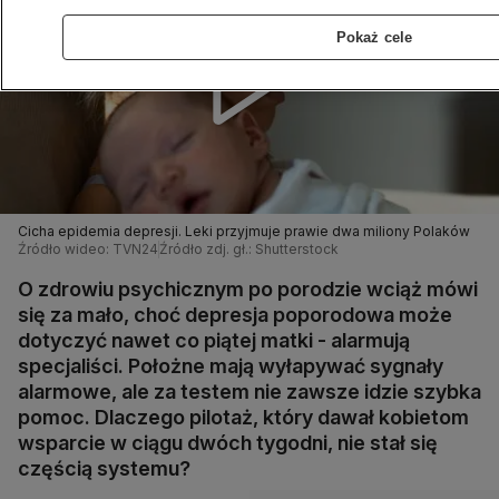
Pokaż cele
Cicha epidemia depresji. Leki przyjmuje prawie dwa miliony Polaków
Źródło wideo: TVN24
Źródło zdj. gł.: Shutterstock
O zdrowiu psychicznym po porodzie wciąż mówi
się za mało, choć depresja poporodowa może
dotyczyć nawet co piątej matki - alarmują
specjaliści. Położne mają wyłapywać sygnały
alarmowe, ale za testem nie zawsze idzie szybka
pomoc. Dlaczego pilotaż, który dawał kobietom
wsparcie w ciągu dwóch tygodni, nie stał się
częścią systemu?