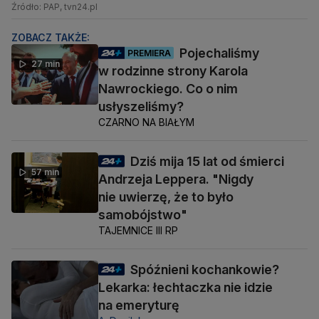
Źródło: PAP, tvn24.pl
ZOBACZ TAKŻE:
Pojechaliśmy
PREMIERA
27 min
w rodzinne strony Karola
Nawrockiego. Co o nim
usłyszeliśmy?
CZARNO NA BIAŁYM
Dziś mija 15 lat od śmierci
57 min
Andrzeja Leppera. "Nigdy
nie uwierzę, że to było
samobójstwo"
TAJEMNICE III RP
Spóźnieni kochankowie?
Lekarka: łechtaczka nie idzie
na emeryturę