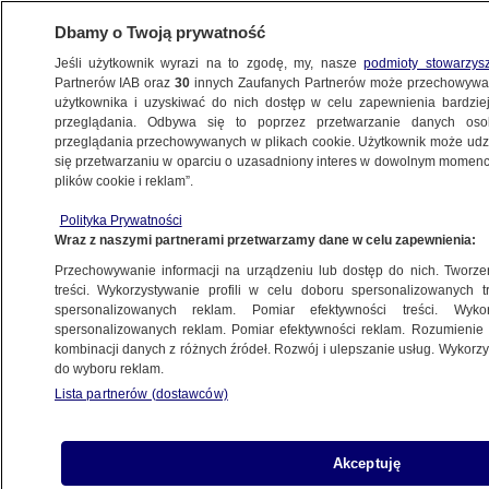
Dbamy o Twoją prywatność
Jeśli użytkownik wyrazi na to zgodę, my, nasze
podmioty stowarzys
Partnerów IAB oraz
30
innych Zaufanych Partnerów może przechowywa
ZDROWIE
użytkownika i uzyskiwać do nich dostęp w celu zapewnienia bardzi
przeglądania. Odbywa się to poprzez przetwarzanie danych os
przeglądania przechowywanych w plikach cookie. Użytkownik może udzie
ZDROWIE
się przetwarzaniu w oparciu o uzasadniony interes w dowolnym momencie
plików cookie i reklam”.
Zamiast szczęścia, brak sił do życia.
Polityka Prywatności
Ze wstydu milczą
Wraz z naszymi partnerami przetwarzamy dane w celu zapewnienia:
Przechowywanie informacji na urządzeniu lub dostęp do nich. Tworzeni
Oprac.
Agata Daniluk
treści. Wykorzystywanie profili w celu doboru spersonalizowanych tr
spersonalizowanych reklam. Pomiar efektywności treści. Wyko
1.06.2026, 14:16
spersonalizowanych reklam. Pomiar efektywności reklam. Rozumienie o
kombinacji danych z różnych źródeł. Rozwój i ulepszanie usług. Wykor
do wyboru reklam.
Posłuchaj artykułu
Czyta lektor AI
Lista partnerów (dostawców)
Akceptuję