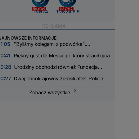
NA ŻYWO
NA ŻYWO
TVN24
TVN24 BiS
NAJNOWSZE INFORMACJE:
11:05
"Byliśmy kolegami z podwórka".
Wojewódzki wspomina Andrzeja Morozowskiego
10:41
Piękny gest dla Messiego, który stracił ojca
10:28
Urodziny obchodzi również Fundacja
TVN. Pomogła dziesiątkom tysięcy dzieci
10:27
Dwaj obcokrajowcy zgłosili atak. Policja
zatrzymała także ich
Zobacz wszystkie