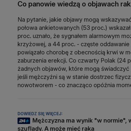
Co panowie wiedzą o objawach rak
Na pytanie, jakie objawy mogą wskazywa
połowa ankietowanych (53 proc.) wskazał
proc. uznało, że sygnałem alarmowym moż
krzyżowej, a 44 proc. - częste oddawani
powiązało chorobę z obecnością krwi w moc
zaburzenia erekcji. Co czwarty Polak (24 p
żadnych objawów, które mogą świadczyć o 
jeśli mężczyźni są w stanie dostrzec fizyc
nowotworem - co znacząco opóźnia moment
DOWIEDZ SIĘ WIĘCEJ:
Mężczyzna ma wynik "w normie", 
szuflady. A może mieć raka