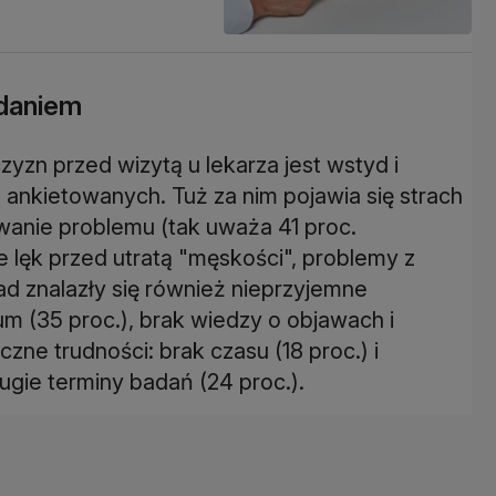
adaniem
yzn przed wizytą u lekarza jest wstyd i
. ankietowanych. Tuż za nim pojawia się strach
owanie problemu (tak uważa 41 proc.
 lęk przed utratą "męskości", problemy z
kad znalazły się również nieprzyjemne
m (35 proc.), brak wiedzy o objawach i
zne trudności: brak czasu (18 proc.) i
ugie terminy badań (24 proc.).