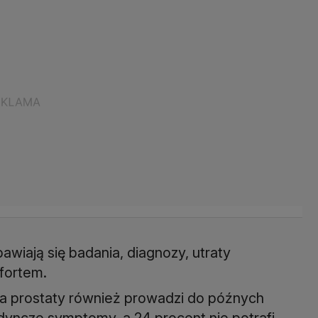
awiają się badania, diagnozy, utraty
fortem.
a prostaty również prowadzi do późnych
dyncze symptomy, a 24 procent nie potrafi