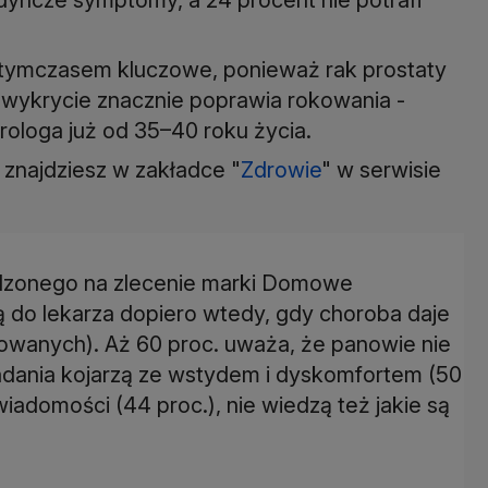
tymczasem kluczowe, ponieważ rak prostaty
e wykrycie znacznie poprawia rokowania -
rologa już od 35–40 roku życia.
znajdziesz w zakładce "
Zdrowie
" w serwisie
adzonego na zlecenie marki Domowe
ą do lekarza dopiero wtedy, gdy choroba daje
etowanych). Aż 60 proc. uważa, że panowie nie
adania kojarzą ze wstydem i dyskomfortem (50
wiadomości (44 proc.), nie wiedzą też jakie są