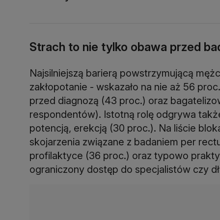
Strach to nie tylko obawa przed b
Najsilniejszą barierą powstrzymującą mężcz
zakłopotanie - wskazało na nie aż 56 proc
przed diagnozą (43 proc.) oraz bagateliz
respondentów). Istotną rolę odgrywa także
potencją, erekcją (30 proc.). Na liście blo
skojarzenia związane z badaniem per rectu
profilaktyce (36 proc.) oraz typowo praktyc
ograniczony dostęp do specjalistów czy dł