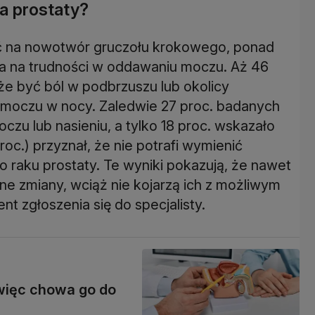
a prostaty?
ć na nowotwór gruczołu krokowego, ponad
a na trudności w oddawaniu moczu. Aż 46
e być ból w podbrzuszu lub okolicy
e moczu w nocy. Zaledwie 27 proc. badanych
zu lub nasieniu, a tylko 18 proc. wskazało
roc.) przyznał, że nie potrafi wymienić
raku prostaty. Te wyniki pokazują, że nawet
zne zmiany, wciąż nie kojarzą ich z możliwym
 zgłoszenia się do specjalisty.
więc chowa go do