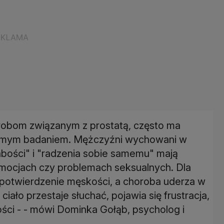
orobom związanym z prostatą, często ma
samym badaniem. Mężczyźni wychowani w
łabości" i "radzenia sobie samemu" mają
mocjach czy problemach seksualnych. Dla
 potwierdzenie męskości, a choroba uderza w
ciało przestaje słuchać, pojawia się frustracja,
ości - - mówi Dominka Gołąb, psycholog i