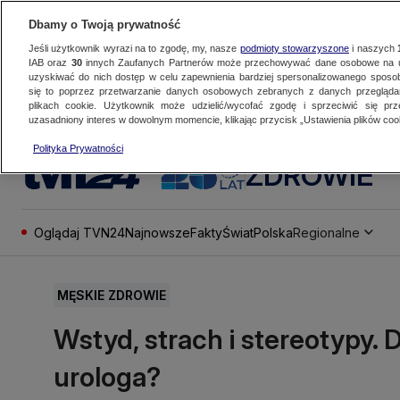
Dbamy o Twoją prywatność
Jeśli użytkownik wyrazi na to zgodę, my, nasze
podmioty stowarzyszone
i naszych
IAB oraz
30
innych Zaufanych Partnerów może przechowywać dane osobowe na ur
uzyskiwać do nich dostęp w celu zapewnienia bardziej spersonalizowanego sposo
się to poprzez przetwarzanie danych osobowych zebranych z danych przegląd
plikach cookie. Użytkownik może udzielić/wycofać zgodę i sprzeciwić się pr
uzasadniony interes w dowolnym momencie, klikając przycisk „Ustawienia plików cook
Polityka Prywatności
ZDROWIE
Oglądaj TVN24
Najnowsze
Fakty
Świat
Polska
Regionalne
MĘSKIE ZDROWIE
Wstyd, strach i stereotypy.
urologa?