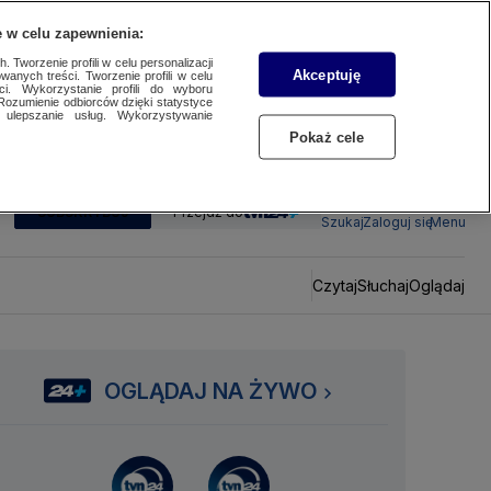
 w celu zapewnienia:
 Tworzenie profili w celu personalizacji
Akceptuję
wanych treści. Tworzenie profili w celu
ci. Wykorzystanie profili do wyboru
Rozumienie odbiorców dzięki statystyce
ulepszanie usług. Wykorzystywanie
Pokaż cele
SUBSKRYBUJ
Przejdź do
Szukaj
Zaloguj się
Menu
Czytaj
Słuchaj
Oglądaj
OGLĄDAJ NA ŻYWO