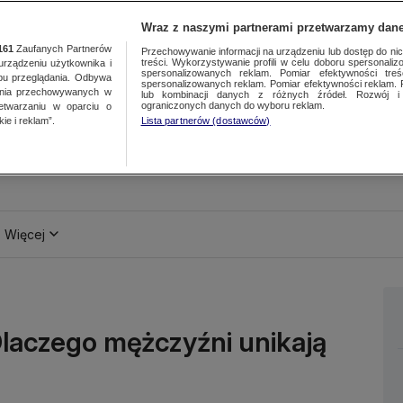
Wraz z naszymi partnerami przetwarzamy dane
161
Zaufanych Partnerów
Przechowywanie informacji na urządzeniu lub dostęp do nich.
treści. Wykorzystywanie profili w celu doboru spersonalizo
ządzeniu użytkownika i
spersonalizowanych reklam. Pomiar efektywności treś
bu przeglądania. Odbywa
spersonalizowanych reklam. Pomiar efektywności reklam. 
ania przechowywanych w
lub kombinacji danych z różnych źródeł. Rozwój i 
ograniczonych danych do wyboru reklam.
zetwarzaniu w oparciu o
ie i reklam”.
Lista partnerów (dostawców)
Więcej
 Dlaczego mężczyźni unikają