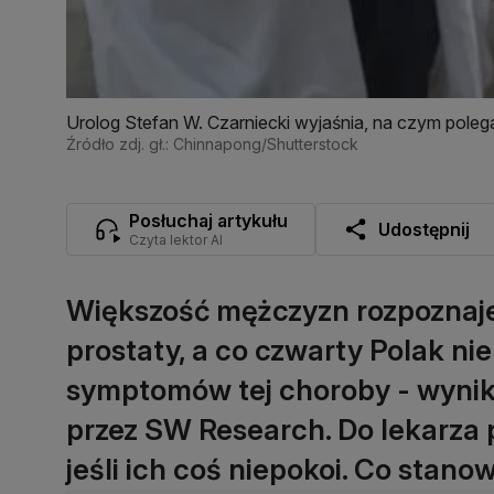
Urolog Stefan W. Czarniecki wyjaśnia, na czym polega
Źródło zdj. gł.: Chinnapong/Shutterstock
Posłuchaj artykułu
Udostępnij
Czyta lektor AI
Większość mężczyzn rozpoznaje
prostaty, a co czwarty Polak ni
symptomów tej choroby - wyni
przez SW Research. Do lekarza
jeśli ich coś niepokoi. Co stano