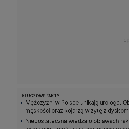
KLUCZOWE FAKTY:
Mężczyźni w Polsce unikają urologa. Ob
męskości oraz kojarzą wizytę z dyskom
Niedostateczna wiedza o objawach rak
wizyt: wielu mężczyzn zna jedynie poje