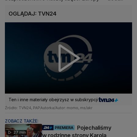
OGLĄDAJ: TVN24
Ten i inne materiały obejrzysz w subskrypcji
Źródło: TVN24, PAP
Autorka/Autor: momo, ms/akr
ZOBACZ TAKŻE:
Pojechaliśmy
PREMIERA
27 min
w rodzinne strony Karola