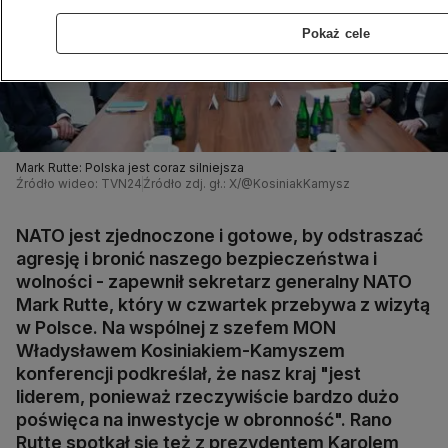
Pokaż cele
Mark Rutte: Polska jest coraz silniejsza
Źródło wideo: TVN24
Źródło zdj. gł.: X/@KosiniakKamysz
NATO jest zjednoczone i gotowe, by odstraszać
agresję i bronić naszego bezpieczeństwa i
wolności - zapewnił sekretarz generalny NATO
Mark Rutte, który w czwartek przebywa z wizytą
w Polsce. Na wspólnej z szefem MON
Władysławem Kosiniakiem-Kamyszem
konferencji podkreślał, że nasz kraj "jest
liderem, ponieważ rzeczywiście bardzo dużo
poświęca na inwestycje w obronność". Rano
Rutte spotkał się też z prezydentem Karolem