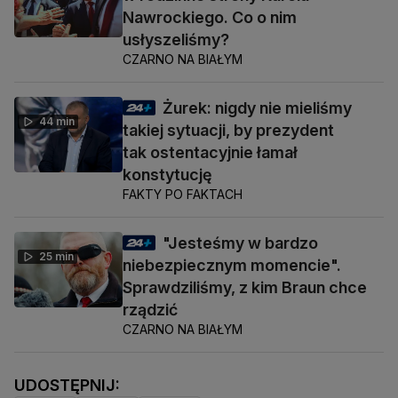
Nawrockiego. Co o nim
usłyszeliśmy?
CZARNO NA BIAŁYM
Żurek: nigdy nie mieliśmy
44 min
takiej sytuacji, by prezydent
tak ostentacyjnie łamał
konstytucję
FAKTY PO FAKTACH
"Jesteśmy w bardzo
25 min
niebezpiecznym momencie".
Sprawdziliśmy, z kim Braun chce
rządzić
CZARNO NA BIAŁYM
UDOSTĘPNIJ: