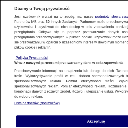
Dbamy o Twoją prywatność
Jeśli użytkownik wyrazi na to zgodę, my, nasze
podmioty stowarzys
Partnerów IAB oraz
30
innych Zaufanych Partnerów może przechowywa
użytkownika i uzyskiwać do nich dostęp w celu zapewnienia bardzi
przeglądania. Odbywa się to poprzez przetwarzanie danych os
przeglądania przechowywanych w plikach cookie. Użytkownik może udzie
POLSKA
się przetwarzaniu w oparciu o uzasadniony interes w dowolnym momencie
plików cookie i reklam”.
Szef NATO: Polska jest coraz silniejsza,
Polityka Prywatności
jest liderem
Wraz z naszymi partnerami przetwarzamy dane w celu zapewnienia:
Przechowywanie informacji na urządzeniu lub dostęp do nich. Tworzeni
18.12.2025, 10:29
Aktualizacja:
18.12.2025, 16:55
treści. Wykorzystywanie profili w celu doboru spersonalizowanych tr
spersonalizowanych reklam. Pomiar efektywności treści. Wyko
Posłuchaj artykułu
spersonalizowanych reklam. Pomiar efektywności reklam. Rozumienie o
Czyta lektor AI
kombinacji danych z różnych źródeł. Rozwój i ulepszanie usług. Wykor
do wyboru reklam.
Lista partnerów (dostawców)
Akceptuję