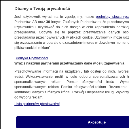
Dbamy o Twoją prywatność
Jeśli użytkownik wyrazi na to zgodę, my, nasze
podmioty stowarzys
Partnerów IAB oraz
30
innych Zaufanych Partnerów może przechowywa
użytkownika i uzyskiwać do nich dostęp w celu zapewnienia bardzi
przeglądania. Odbywa się to poprzez przetwarzanie danych os
przeglądania przechowywanych w plikach cookie. Użytkownik może udzie
POLSKA
się przetwarzaniu w oparciu o uzasadniony interes w dowolnym momencie
plików cookie i reklam”.
W PiS "inicjatywa" w sprawie "usunięcia
Polityka Prywatności
Kurskiego" z partii
Wraz z naszymi partnerami przetwarzamy dane w celu zapewnienia:
Przechowywanie informacji na urządzeniu lub dostęp do nich. Tworzeni
18.12.2025, 16:21
treści. Wykorzystywanie profili w celu doboru spersonalizowanych tr
spersonalizowanych reklam. Pomiar efektywności treści. Wyko
spersonalizowanych reklam. Pomiar efektywności reklam. Rozumienie o
Udostępnij
kombinacji danych z różnych źródeł. Rozwój i ulepszanie usług. Wykor
do wyboru reklam.
Lista partnerów (dostawców)
Akceptuję