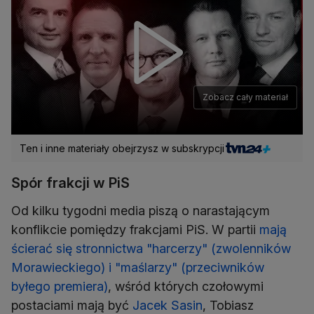
Zobacz cały materiał
Ten i inne materiały obejrzysz w subskrypcji
Spór frakcji w PiS
Od kilku tygodni media piszą o narastającym
konflikcie pomiędzy frakcjami PiS. W partii
mają
ścierać się stronnictwa "harcerzy" (zwolenników
Morawieckiego) i "maślarzy" (przeciwników
byłego premiera)
, wśród których czołowymi
postaciami mają być
Jacek Sasin
, Tobiasz