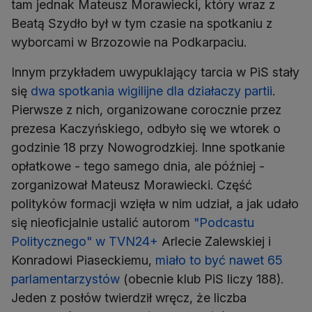
tam jednak Mateusz Morawiecki, który wraz z
Beatą Szydło był w tym czasie na spotkaniu z
wyborcami w Brzozowie na Podkarpaciu.
Innym przykładem uwypuklający tarcia w PiS stały
się
dwa spotkania wigilijne dla działaczy partii
.
Pierwsze z nich, organizowane corocznie przez
prezesa Kaczyńskiego, odbyło się we wtorek o
godzinie 18 przy Nowogrodzkiej. Inne spotkanie
opłatkowe - tego samego dnia, ale później -
zorganizował Mateusz Morawiecki. Część
polityków formacji wzięła w nim udział, a jak udało
się nieoficjalnie ustalić autorom
"Podcastu
Politycznego" w TVN24+
Arlecie Zalewskiej i
Konradowi Piaseckiemu,
miało to być nawet 65
parlamentarzystów
(obecnie klub PiS liczy 188).
Jeden z posłów twierdził wręcz, że liczba