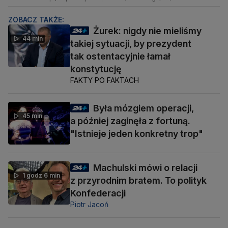
ZOBACZ TAKŻE:
Żurek: nigdy nie mieliśmy
44 min
takiej sytuacji, by prezydent
tak ostentacyjnie łamał
konstytucję
FAKTY PO FAKTACH
Była mózgiem operacji,
45 min
a później zaginęła z fortuną.
"Istnieje jeden konkretny trop"
Machulski mówi o relacji
1 godz 6 min
z przyrodnim bratem. To polityk
Konfederacji
Piotr Jacoń