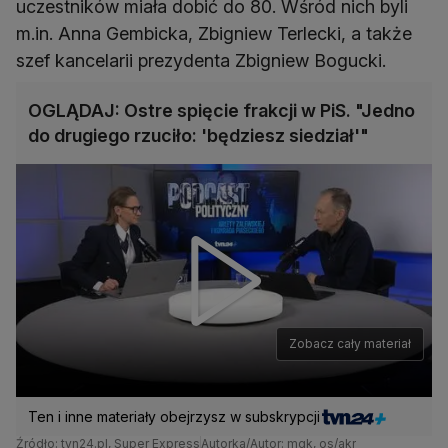
uczestników miała dobić do 80. Wśród nich byli
m.in. Anna Gembicka, Zbigniew Terlecki, a także
szef kancelarii prezydenta Zbigniew Bogucki.
OGLĄDAJ: Ostre spięcie frakcji w PiS. "Jedno
do drugiego rzuciło: 'będziesz siedział'"
Zobacz cały materiał
Ten i inne materiały obejrzysz w subskrypcji
Źródło: tvn24.pl, Super Express
Autorka/Autor: mgk, os/akr