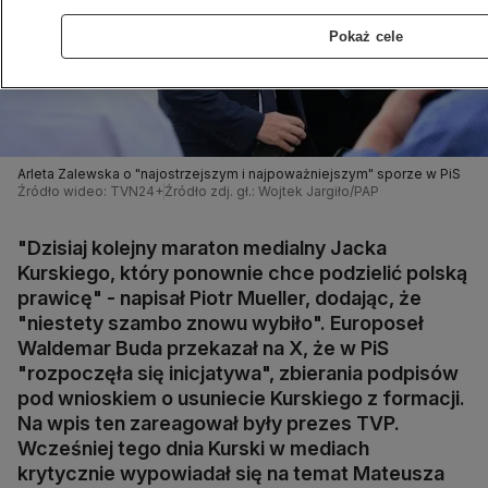
Pokaż cele
Arleta Zalewska o "najostrzejszym i najpoważniejszym" sporze w PiS
Źródło wideo: TVN24+
Źródło zdj. gł.: Wojtek Jargiło/PAP
"Dzisiaj kolejny maraton medialny Jacka
Kurskiego, który ponownie chce podzielić polską
prawicę" - napisał Piotr Mueller, dodając, że
"niestety szambo znowu wybiło". Europoseł
Waldemar Buda przekazał na X, że w PiS
"rozpoczęła się inicjatywa", zbierania podpisów
pod wnioskiem o usuniecie Kurskiego z formacji.
Na wpis ten zareagował były prezes TVP.
Wcześniej tego dnia Kurski w mediach
krytycznie wypowiadał się na temat Mateusza