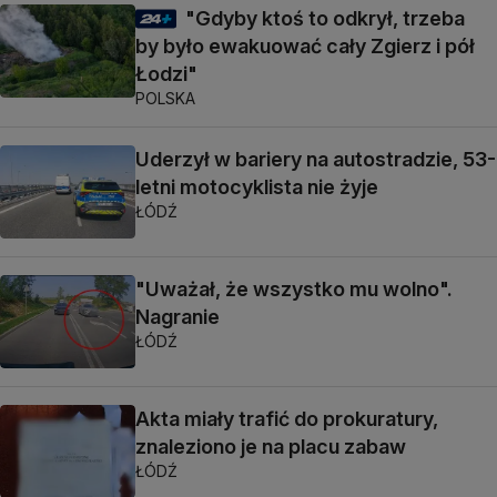
"Gdyby ktoś to odkrył, trzeba
by było ewakuować cały Zgierz i pół
Łodzi"
POLSKA
Uderzył w bariery na autostradzie, 53-
letni motocyklista nie żyje
ŁÓDŹ
"Uważał, że wszystko mu wolno".
Nagranie
ŁÓDŹ
Akta miały trafić do prokuratury,
znaleziono je na placu zabaw
ŁÓDŹ