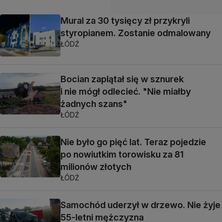
Mural za 30 tysięcy zł przykryli
styropianem. Zostanie odmalowany
ŁÓDŹ
Bocian zaplątał się w sznurek
i nie mógł odlecieć. "Nie miałby
żadnych szans"
ŁÓDŹ
Nie było go pięć lat. Teraz pojedzie
po nowiutkim torowisku za 81
milionów złotych
ŁÓDŹ
Samochód uderzył w drzewo. Nie żyje
55-letni mężczyzna