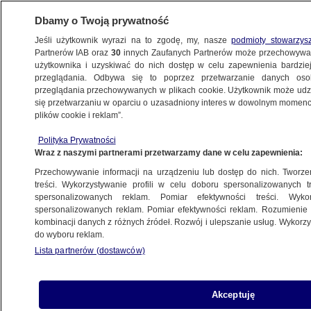
Dbamy o Twoją prywatność
Jeśli użytkownik wyrazi na to zgodę, my, nasze
podmioty stowarzys
Partnerów IAB oraz
30
innych Zaufanych Partnerów może przechowywa
użytkownika i uzyskiwać do nich dostęp w celu zapewnienia bardzi
przeglądania. Odbywa się to poprzez przetwarzanie danych os
przeglądania przechowywanych w plikach cookie. Użytkownik może udzie
ZGIERZ
się przetwarzaniu w oparciu o uzasadniony interes w dowolnym momencie
plików cookie i reklam”.
Z kartonowego pudełka dochodził
pisk. Ktoś wyrzucił siedem
Polityka Prywatności
Wraz z naszymi partnerami przetwarzamy dane w celu zapewnienia:
szczeniaków
ŁÓDŹ
Przechowywanie informacji na urządzeniu lub dostęp do nich. Tworzeni
treści. Wykorzystywanie profili w celu doboru spersonalizowanych tr
spersonalizowanych reklam. Pomiar efektywności treści. Wyko
Sześć namiotów, a w nich krzaki
spersonalizowanych reklam. Pomiar efektywności reklam. Rozumienie o
kombinacji danych z różnych źródeł. Rozwój i ulepszanie usług. Wykor
konopi, żelki z THC i mefedron "na
do wyboru reklam.
własny użytek"
Lista partnerów (dostawców)
ŁÓDŹ
Akceptuję
"Zgierzuwiusz" wybuchł blisko