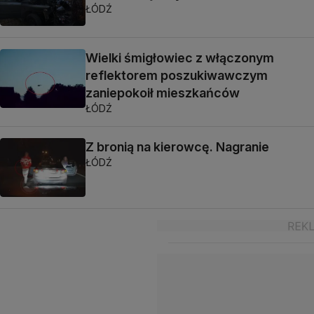
ŁÓDŹ
Wielki śmigłowiec z włączonym
reflektorem poszukiwawczym
zaniepokoił mieszkańców
ŁÓDŹ
Z bronią na kierowcę. Nagranie
ŁÓDŹ