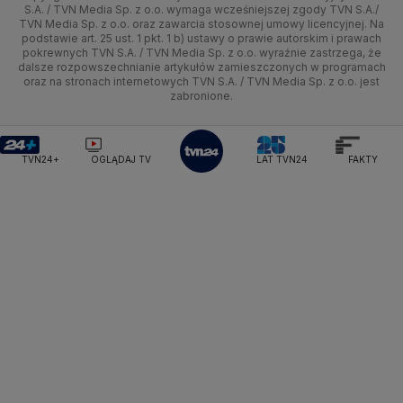
Kujawsko-pomorskie
Ze świata
Prognoza
Lekkoatletyka
Zdrowie
Uwaga TVN
Ministerstwo Cyfryzacji
Test zgodności
S.A. / TVN Media Sp. z o.o. wymaga wcześniejszej zgody TVN S.A./
TVN Media Sp. z o.o. oraz zawarcia stosownej umowy licencyjnej. Na
Ministerstwo Edukacji Narodowej
Lublin
podstawie art. 25 ust. 1 pkt. 1 b) ustawy o prawie autorskim i prawach
Tech
Świat
Siatkówka
Tech
HGTV
Oglądaj na TV
Ministerstwo Finansów
pokrewnych TVN S.A. / TVN Media Sp. z o.o. wyraźnie zastrzega, że
dalsze rozpowszechnianie artykułów zamieszczonych w programach
Ministerstwo Klimatu i Środowiska
Lubuskie
Moto
Nauka
F1
Nauka
TVN Turbo
Zrealizuj voucher
oraz na stronach internetowych TVN S.A. / TVN Media Sp. z o.o. jest
Ministerstwo Nauki i Szkolnictwa Wyższego
zabronione.
Olsztyn
Dla seniora
Ciekawostki
Ministerstwo Sprawiedliwości
Rozrywka
TVN Style
Ministerstwo Rodziny, Pracy i Polityki Społecznej
Opole
Turystyka
Podróże
TVN7
Ministerstwo Spraw Zagranicznych
Moskwa
TVN24+
OGLĄDAJ TV
LAT TVN24
FAKTY
Naczelny Sąd Administracyjny
Rzeszów
Smog
TTV
Najwyższa Izba Kontroli
Szczecin
Narodowe Centrum Badań i Rozwoju
Narodowy Bank Polski
Narodowy Fundusz Zdrowia
Białystok
NASA
NATO
Niemcy
Nord Stream 2
Nowa Lewica
Ordo Iuris
Organizacja Narodów Zjednoczonych
Orlen
Parlament Europejski
Partia Demokratyczna USA
Partia Republikańska
Pentagon
Piotr Gliński
PIT
PKB Polski
PKO BP
PKP Cargo
PKP Intercity
PKP PLK
Platforma Obywatelska
PLL LOT
Poczta Polska