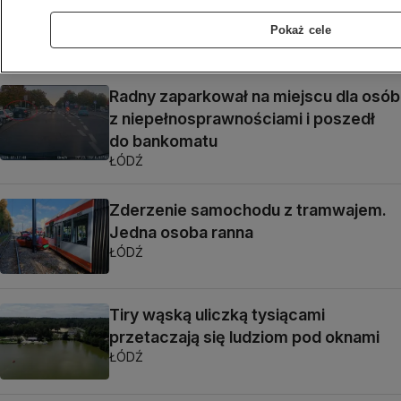
siedem lat temu. Władza się zmieniła,
śmieci leżą dalej
Pokaż cele
ŁÓDŹ
Radny zaparkował na miejscu dla osób
z niepełnosprawnościami i poszedł
do bankomatu
ŁÓDŹ
Zderzenie samochodu z tramwajem.
Jedna osoba ranna
ŁÓDŹ
Tiry wąską uliczką tysiącami
przetaczają się ludziom pod oknami
ŁÓDŹ