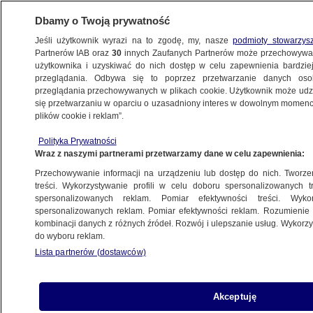
Dbamy o Twoją prywatność
Jeśli użytkownik wyrazi na to zgodę, my, nasze
podmioty stowarzys
Partnerów IAB oraz
30
innych Zaufanych Partnerów może przechowywa
użytkownika i uzyskiwać do nich dostęp w celu zapewnienia bardzi
przeglądania. Odbywa się to poprzez przetwarzanie danych os
przeglądania przechowywanych w plikach cookie. Użytkownik może udzie
WŁADIMIR PUTIN
się przetwarzaniu w oparciu o uzasadniony interes w dowolnym momencie
plików cookie i reklam”.
Badanie: Polacy i Węgrzy mocno
podzieleni w podejściu do Rosji i USA
Polityka Prywatności
Wraz z naszymi partnerami przetwarzamy dane w celu zapewnienia:
ŚWIAT
Przechowywanie informacji na urządzeniu lub dostęp do nich. Tworzeni
treści. Wykorzystywanie profili w celu doboru spersonalizowanych tr
spersonalizowanych reklam. Pomiar efektywności treści. Wyko
Sojusznik Rosji ratyfikuje Statut
spersonalizowanych reklam. Pomiar efektywności reklam. Rozumienie o
Rzymski. Mimo ostrzeżeń Kremla
kombinacji danych z różnych źródeł. Rozwój i ulepszanie usług. Wykor
ŚWIAT
do wyboru reklam.
Lista partnerów (dostawców)
Putin stawia pomniki Stalinowi. Ostatni
powstał na Polskim Cmentarzu
Akceptuję
Wojennym