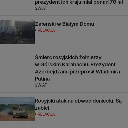
prezydent ich kraju miał ponad 70 lat
ŚWIAT
Zełenski w Białym Domu
RELACJA
Śmierć rosyjskich żołnierzy
w Górskim Karabachu. Prezydent
Azerbejdżanu przeprosił Władimira
Putina
ŚWIAT
Rosyjski atak na obwód doniecki. Są
zabici
RELACJA