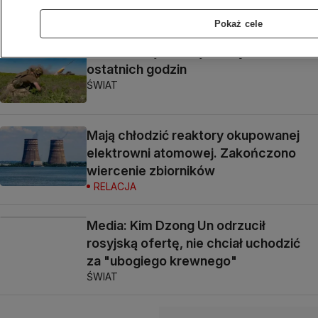
ŚWIAT
Pokaż cele
Ukraina. Najważniejsze wydarzenia
ostatnich godzin
ŚWIAT
Mają chłodzić reaktory okupowanej
elektrowni atomowej. Zakończono
wiercenie zbiorników
RELACJA
Media: Kim Dzong Un odrzucił
rosyjską ofertę, nie chciał uchodzić
za "ubogiego krewnego"
ŚWIAT