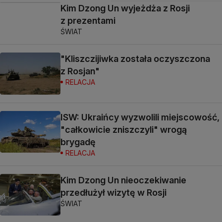
Kim Dzong Un wyjeżdża z Rosji
z prezentami
ŚWIAT
"Kliszczijiwka została oczyszczona
z Rosjan"
RELACJA
ISW: Ukraińcy wyzwolili miejscowość,
"całkowicie zniszczyli" wrogą
brygadę
RELACJA
Kim Dzong Un nieoczekiwanie
przedłużył wizytę w Rosji
ŚWIAT