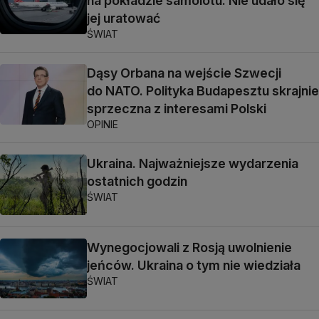
na pokładzie samolotu. Nie udało się
jej uratować
ŚWIAT
Dąsy Orbana na wejście Szwecji
do NATO. Polityka Budapesztu skrajnie
sprzeczna z interesami Polski
OPINIE
Ukraina. Najważniejsze wydarzenia
ostatnich godzin
ŚWIAT
Wynegocjowali z Rosją uwolnienie
jeńców. Ukraina o tym nie wiedziała
ŚWIAT