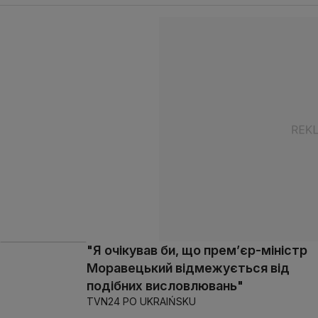
"Я очікував би, що прем’єр-міністр
Моравецький відмежується від
подібних висловлювань"
TVN24 PO UKRAIŃSKU