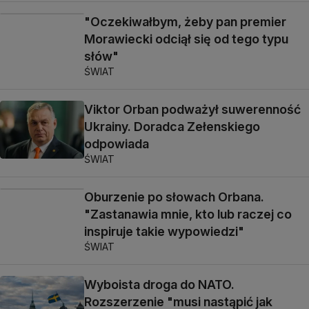
"Oczekiwałbym, żeby pan premier
Morawiecki odciął się od tego typu
słów"
ŚWIAT
Viktor Orban podważył suwerenność
Ukrainy. Doradca Zełenskiego
odpowiada
ŚWIAT
Oburzenie po słowach Orbana.
"Zastanawia mnie, kto lub raczej co
inspiruje takie wypowiedzi"
ŚWIAT
Wyboista droga do NATO.
Rozszerzenie "musi nastąpić jak