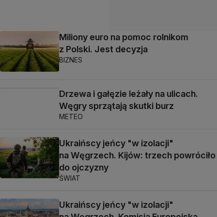
Miliony euro na pomoc rolnikom
z Polski. Jest decyzja
BIZNES
Drzewa i gałęzie leżały na ulicach.
Węgry sprzątają skutki burz
METEO
Ukraińscy jeńcy "w izolacji"
na Węgrzech. Kijów: trzech powróciło
do ojczyzny
ŚWIAT
Ukraińscy jeńcy "w izolacji"
na Węgrzech. Komisja Europejska