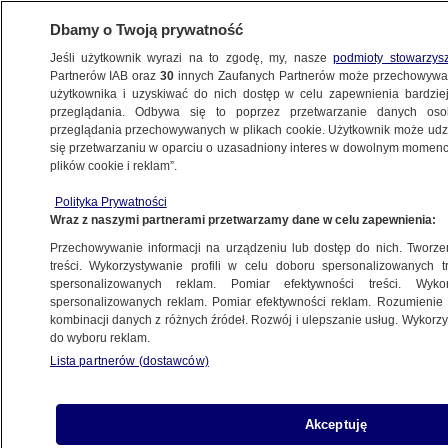
Dbamy o Twoją prywatność
Jeśli użytkownik wyrazi na to zgodę, my, nasze
podmioty stowarzys
Partnerów IAB oraz
30
innych Zaufanych Partnerów może przechowywa
użytkownika i uzyskiwać do nich dostęp w celu zapewnienia bardzi
przeglądania. Odbywa się to poprzez przetwarzanie danych os
przeglądania przechowywanych w plikach cookie. Użytkownik może udzie
WĘGRY
się przetwarzaniu w oparciu o uzasadniony interes w dowolnym momencie
plików cookie i reklam”.
Posłowie Orbana zbojkotowali obrady.
Węgry nadal blokują akcesję Szwecji
Polityka Prywatności
Wraz z naszymi partnerami przetwarzamy dane w celu zapewnienia:
do NATO
ŚWIAT
Przechowywanie informacji na urządzeniu lub dostęp do nich. Tworzeni
treści. Wykorzystywanie profili w celu doboru spersonalizowanych tr
spersonalizowanych reklam. Pomiar efektywności treści. Wyko
Johnny Depp miał zemdleć
spersonalizowanych reklam. Pomiar efektywności reklam. Rozumienie o
kombinacji danych z różnych źródeł. Rozwój i ulepszanie usług. Wykor
w hotelowym pokoju. Media
do wyboru reklam.
o powodzie odwołania koncertów
Lista partnerów (dostawców)
Hollywood Vampires
KULTURA I STYL
Akceptuję