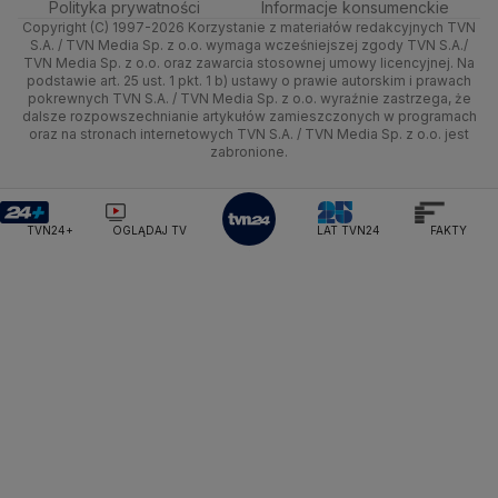
Polityka prywatności
Informacje konsumenckie
Ministerstwo Sportu i Turystyki
Copyright (C) 1997-2026 Korzystanie z materiałów redakcyjnych TVN
Tematy
Kujawsko-pomorskie
Ze świata
Prognoza
Lekkoatletyka
Zdrowie
Uwaga TVN
Ministerstwo Cyfryzacji
Test zgodności
S.A. / TVN Media Sp. z o.o. wymaga wcześniejszej zgody TVN S.A./
TVN Media Sp. z o.o. oraz zawarcia stosownej umowy licencyjnej. Na
Ministerstwo Edukacji Narodowej
Lublin
podstawie art. 25 ust. 1 pkt. 1 b) ustawy o prawie autorskim i prawach
Tech
Świat
Siatkówka
Tech
HGTV
Oglądaj na TV
Ministerstwo Finansów
pokrewnych TVN S.A. / TVN Media Sp. z o.o. wyraźnie zastrzega, że
dalsze rozpowszechnianie artykułów zamieszczonych w programach
Ministerstwo Klimatu i Środowiska
Lubuskie
Moto
Nauka
F1
Nauka
TVN Turbo
Zrealizuj voucher
oraz na stronach internetowych TVN S.A. / TVN Media Sp. z o.o. jest
Ministerstwo Nauki i Szkolnictwa Wyższego
zabronione.
Olsztyn
Dla seniora
Ciekawostki
Ministerstwo Sprawiedliwości
Rozrywka
TVN Style
Ministerstwo Rodziny, Pracy i Polityki Społecznej
Opole
Turystyka
Podróże
TVN7
Ministerstwo Spraw Zagranicznych
Moskwa
TVN24+
OGLĄDAJ TV
LAT TVN24
FAKTY
Naczelny Sąd Administracyjny
Rzeszów
Smog
TTV
Najwyższa Izba Kontroli
Szczecin
Narodowe Centrum Badań i Rozwoju
Narodowy Bank Polski
Narodowy Fundusz Zdrowia
Białystok
NASA
NATO
Niemcy
Nord Stream 2
Nowa Lewica
Ordo Iuris
Organizacja Narodów Zjednoczonych
Orlen
Parlament Europejski
Partia Demokratyczna USA
Partia Republikańska
Pentagon
Piotr Gliński
PIT
PKB Polski
PKO BP
PKP Cargo
PKP Intercity
PKP PLK