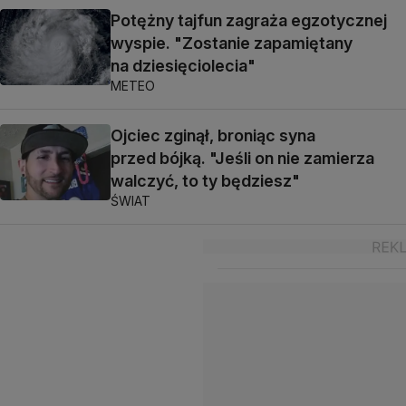
Potężny tajfun zagraża egzotycznej
wyspie. "Zostanie zapamiętany
na dziesięciolecia"
METEO
Ojciec zginął, broniąc syna
przed bójką. "Jeśli on nie zamierza
walczyć, to ty będziesz"
ŚWIAT