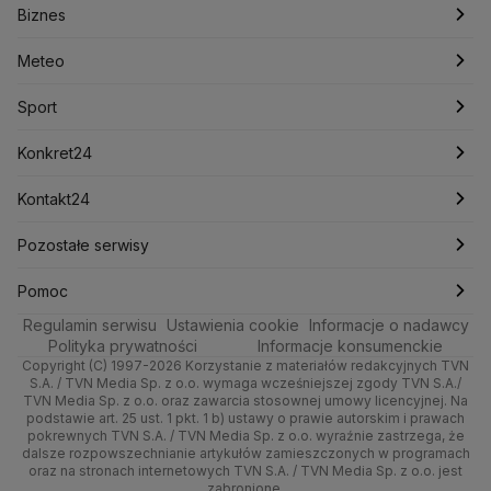
Biznes
Podcasty
Kryptowaluty
Fakty po Faktach
Krzysztof Bosak
Krzysztof Hetman
Warszawa
Biznes
Lasy Państwowe
Lech Wałęsa
Lewica
Meteo
Artykuły
Fakty o Świecie
Łódź
Najnowsze
Meteo
Lotnisko Chopina
Lotto
Maciej Wąsik
Marcin Przydacz
Marcin Kierwiński
Marian Banaś
Sport
Newslettery
Ludzie Faktów
Katowice
Notowania
Pogoda godzinowa
Sport
Mariusz Błaszczak
Mariusz Kamiński
Mark Zuckerberg
Mateusz Morawiecki
Zdrowie
Kraków
Pieniądze
Pogoda długoterminowa
Piłka Nożna
Konkret24
Michał Kamiński
Technologia
Poznań
Nieruchomości
Pogoda na jutro
Ministerstwo Aktywów Państwowych
Tenis
Najnowsze
Kontakt24
Ministerstwo Edukacji i Nauki
Kultura i styl
Trójmiasto
Rynki
Pogoda na weekend
Kolarstwo
Polska
Najnowsze
Pozostałe serwisy
Ministerstwo Infrastruktury
Ministerstwo Kultury
Ministerstwo Obrony Narodowej
Ciekawostki
Wrocław
Dla firm
Najnowsze
Skoki Narciarskie
Świat
Gorące Tematy
TVN
Pomoc
Ministerstwo Rolnictwa
Regulamin serwisu
Quizy
Ustawienia cookie
Informacje o nadawcy
Ministerstwo Rozwoju i Technologii
Kielce
Handel
Polska
Sporty zimowe
Polityka
Wyślij zgłoszenie
Dzień Dobry TVN
Centrum pomocy
Polityka prywatności
Informacje konsumenckie
Ministerstwo Sportu i Turystyki
Copyright (C) 1997-2026 Korzystanie z materiałów redakcyjnych TVN
Tematy
Kujawsko-pomorskie
Ze świata
Prognoza
Lekkoatletyka
Zdrowie
Uwaga TVN
Ministerstwo Cyfryzacji
Test zgodności
S.A. / TVN Media Sp. z o.o. wymaga wcześniejszej zgody TVN S.A./
TVN Media Sp. z o.o. oraz zawarcia stosownej umowy licencyjnej. Na
Ministerstwo Edukacji Narodowej
Lublin
podstawie art. 25 ust. 1 pkt. 1 b) ustawy o prawie autorskim i prawach
Tech
Świat
Siatkówka
Tech
HGTV
Oglądaj na TV
Ministerstwo Finansów
pokrewnych TVN S.A. / TVN Media Sp. z o.o. wyraźnie zastrzega, że
dalsze rozpowszechnianie artykułów zamieszczonych w programach
Ministerstwo Klimatu i Środowiska
Lubuskie
Moto
Nauka
F1
Nauka
TVN Turbo
Zrealizuj voucher
oraz na stronach internetowych TVN S.A. / TVN Media Sp. z o.o. jest
Ministerstwo Nauki i Szkolnictwa Wyższego
zabronione.