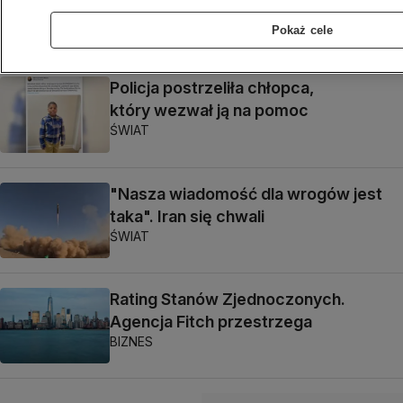
gdzie indziej
Pokaż cele
KONKRET24
Policja postrzeliła chłopca,
który wezwał ją na pomoc
ŚWIAT
"Nasza wiadomość dla wrogów jest
taka". Iran się chwali
ŚWIAT
Rating Stanów Zjednoczonych.
Agencja Fitch przestrzega
BIZNES