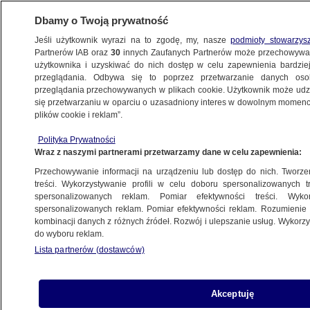
Dbamy o Twoją prywatność
Jeśli użytkownik wyrazi na to zgodę, my, nasze
podmioty stowarzys
Partnerów IAB oraz
30
innych Zaufanych Partnerów może przechowywa
użytkownika i uzyskiwać do nich dostęp w celu zapewnienia bardzi
przeglądania. Odbywa się to poprzez przetwarzanie danych os
przeglądania przechowywanych w plikach cookie. Użytkownik może udzie
USA
się przetwarzaniu w oparciu o uzasadniony interes w dowolnym momencie
plików cookie i reklam”.
Jest umowa w sprawie budowy
elektrowni jądrowej w Polsce.
Polityka Prywatności
Wraz z naszymi partnerami przetwarzamy dane w celu zapewnienia:
"Projekt wchodzi w nowy etap"
BIZNES
Przechowywanie informacji na urządzeniu lub dostęp do nich. Tworzeni
treści. Wykorzystywanie profili w celu doboru spersonalizowanych tr
spersonalizowanych reklam. Pomiar efektywności treści. Wyko
Przerzucili przez mur czteroletnie
spersonalizowanych reklam. Pomiar efektywności reklam. Rozumienie o
kombinacji danych z różnych źródeł. Rozwój i ulepszanie usług. Wykor
dziecko
do wyboru reklam.
ŚWIAT
Lista partnerów (dostawców)
"Operatorzy rakiet Patriot odesłani
Akceptuję
z Kijowa"? Nie, ci żołnierze zginęli