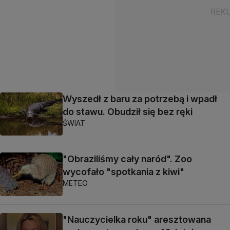
Wyszedł z baru za potrzebą i wpadł
do stawu. Obudził się bez ręki
ŚWIAT
"Obraziliśmy cały naród". Zoo
wycofało "spotkania z kiwi"
METEO
"Nauczycielka roku" aresztowana