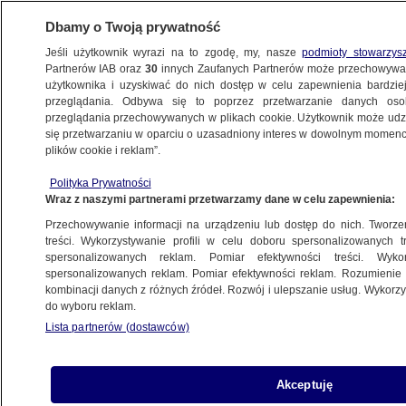
Dbamy o Twoją prywatność
Jeśli użytkownik wyrazi na to zgodę, my, nasze
podmioty stowarzys
Partnerów IAB oraz
30
innych Zaufanych Partnerów może przechowywa
użytkownika i uzyskiwać do nich dostęp w celu zapewnienia bardzi
przeglądania. Odbywa się to poprzez przetwarzanie danych os
przeglądania przechowywanych w plikach cookie. Użytkownik może udzie
PRAWO
się przetwarzaniu w oparciu o uzasadniony interes w dowolnym momencie
plików cookie i reklam”.
Sejm uchwalił "rozwody pozasądowe"
BIZNES
Polityka Prywatności
Wraz z naszymi partnerami przetwarzamy dane w celu zapewnienia:
Przechowywanie informacji na urządzeniu lub dostęp do nich. Tworzeni
treści. Wykorzystywanie profili w celu doboru spersonalizowanych tr
spersonalizowanych reklam. Pomiar efektywności treści. Wyko
"Pamiętam, jak się rozpłakałam".
spersonalizowanych reklam. Pomiar efektywności reklam. Rozumienie o
Projektantka wygrywa przed sądem
kombinacji danych z różnych źródeł. Rozwój i ulepszanie usług. Wykor
do wyboru reklam.
z gwiazdą
Lista partnerów (dostawców)
KULTURA I STYL
Pogłoski o jego śmierci "są
Akceptuję
mocno przesadzone"