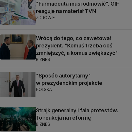
"Farmaceuta musi odmówić". GIF
reaguje na materiał TVN
ZDROWIE
Wrócą do tego, co zawetował
prezydent. "Komuś trzeba coś
zmniejszyć, a komuś zwiększyć"
BIZNES
"Sposób autorytarny"
w prezydenckim projekcie
POLSKA
Strajk generalny i fala protestów.
To reakcja na reformę
BIZNES