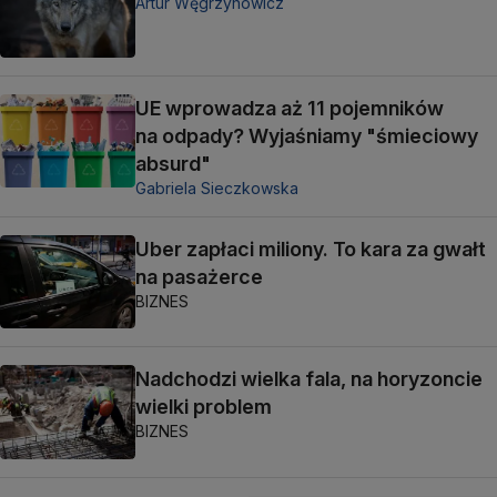
Artur Węgrzynowicz
UE wprowadza aż 11 pojemników
na odpady? Wyjaśniamy "śmieciowy
absurd"
Gabriela Sieczkowska
Uber zapłaci miliony. To kara za gwałt
na pasażerce
BIZNES
Nadchodzi wielka fala, na horyzoncie
wielki problem
BIZNES