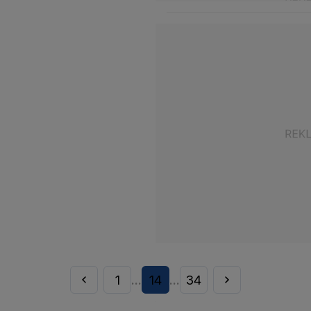
1
14
34
...
...