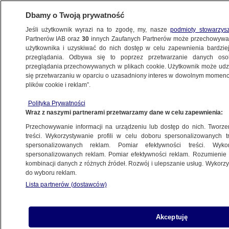
Dbamy o Twoją prywatność
Jeśli użytkownik wyrazi na to zgodę, my, nasze
podmioty stowarzys
Partnerów IAB oraz
30
innych Zaufanych Partnerów może przechowywa
użytkownika i uzyskiwać do nich dostęp w celu zapewnienia bardzi
przeglądania. Odbywa się to poprzez przetwarzanie danych os
przeglądania przechowywanych w plikach cookie. Użytkownik może udzie
ORLEN
się przetwarzaniu w oparciu o uzasadniony interes w dowolnym momencie
plików cookie i reklam”.
Kiedy poznamy nazwisko prezesa
Orlenu?
Polityka Prywatności
Wraz z naszymi partnerami przetwarzamy dane w celu zapewnienia:
BIZNES
Przechowywanie informacji na urządzeniu lub dostęp do nich. Tworzeni
treści. Wykorzystywanie profili w celu doboru spersonalizowanych tr
Członek zarządu Orlenu rezygnuje
spersonalizowanych reklam. Pomiar efektywności treści. Wyko
z funkcji
spersonalizowanych reklam. Pomiar efektywności reklam. Rozumienie o
kombinacji danych z różnych źródeł. Rozwój i ulepszanie usług. Wykor
BIZNES
do wyboru reklam.
Lista partnerów (dostawców)
Były wicepremier: to skandalicznie
szkodliwa decyzja
BIZNES
Akceptuję