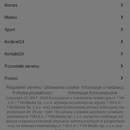
Biznes
Podcasty
Kryptowaluty
Fakty po Faktach
Krzysztof Bosak
Krzysztof Hetman
Warszawa
Biznes
Lasy Państwowe
Lech Wałęsa
Lewica
Meteo
Artykuły
Fakty o Świecie
Łódź
Najnowsze
Meteo
Lotnisko Chopina
Lotto
Maciej Wąsik
Marcin Przydacz
Marcin Kierwiński
Marian Banaś
Sport
Newslettery
Ludzie Faktów
Katowice
Notowania
Pogoda godzinowa
Sport
Mariusz Błaszczak
Mariusz Kamiński
Mark Zuckerberg
Mateusz Morawiecki
Zdrowie
Kraków
Pieniądze
Pogoda długoterminowa
Piłka Nożna
Konkret24
Michał Kamiński
Technologia
Poznań
Nieruchomości
Pogoda na jutro
Ministerstwo Aktywów Państwowych
Tenis
Najnowsze
Kontakt24
Ministerstwo Edukacji i Nauki
Kultura i styl
Trójmiasto
Rynki
Pogoda na weekend
Kolarstwo
Polska
Najnowsze
Pozostałe serwisy
Ministerstwo Infrastruktury
Ministerstwo Kultury
Ministerstwo Obrony Narodowej
Ciekawostki
Wrocław
Dla firm
Najnowsze
Skoki Narciarskie
Świat
Gorące Tematy
TVN
Pomoc
Ministerstwo Rolnictwa
Regulamin serwisu
Quizy
Ustawienia cookie
Informacje o nadawcy
Ministerstwo Rozwoju i Technologii
Kielce
Handel
Polska
Sporty zimowe
Polityka
Wyślij zgłoszenie
Dzień Dobry TVN
Centrum pomocy
Polityka prywatności
Informacje konsumenckie
Ministerstwo Sportu i Turystyki
Copyright (C) 1997-2026 Korzystanie z materiałów redakcyjnych TVN
Tematy
Kujawsko-pomorskie
Ze świata
Prognoza
Lekkoatletyka
Zdrowie
Uwaga TVN
Ministerstwo Cyfryzacji
Test zgodności
S.A. / TVN Media Sp. z o.o. wymaga wcześniejszej zgody TVN S.A./
TVN Media Sp. z o.o. oraz zawarcia stosownej umowy licencyjnej. Na
Ministerstwo Edukacji Narodowej
Lublin
podstawie art. 25 ust. 1 pkt. 1 b) ustawy o prawie autorskim i prawach
Tech
Świat
Siatkówka
Tech
HGTV
Oglądaj na TV
Ministerstwo Finansów
pokrewnych TVN S.A. / TVN Media Sp. z o.o. wyraźnie zastrzega, że
dalsze rozpowszechnianie artykułów zamieszczonych w programach
Ministerstwo Klimatu i Środowiska
Lubuskie
Moto
Nauka
F1
Nauka
TVN Turbo
Zrealizuj voucher
oraz na stronach internetowych TVN S.A. / TVN Media Sp. z o.o. jest
Ministerstwo Nauki i Szkolnictwa Wyższego