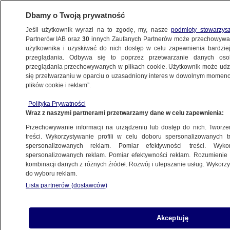
Dbamy o Twoją prywatność
Jeśli użytkownik wyrazi na to zgodę, my, nasze
podmioty stowarzys
Partnerów IAB oraz
30
innych Zaufanych Partnerów może przechowywa
BIZNES
użytkownika i uzyskiwać do nich dostęp w celu zapewnienia bardzi
przeglądania. Odbywa się to poprzez przetwarzanie danych os
przeglądania przechowywanych w plikach cookie. Użytkownik może udzie
Z KRAJU
się przetwarzaniu w oparciu o uzasadniony interes w dowolnym momencie
plików cookie i reklam”.
ABW weszła do biur Orlenu
Polityka Prywatności
Wraz z naszymi partnerami przetwarzamy dane w celu zapewnienia:
6.03.2024, 12:19
Przechowywanie informacji na urządzeniu lub dostęp do nich. Tworzeni
treści. Wykorzystywanie profili w celu doboru spersonalizowanych tr
Udostępnij
spersonalizowanych reklam. Pomiar efektywności treści. Wyko
spersonalizowanych reklam. Pomiar efektywności reklam. Rozumienie o
kombinacji danych z różnych źródeł. Rozwój i ulepszanie usług. Wykor
do wyboru reklam.
Lista partnerów (dostawców)
Akceptuję