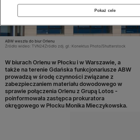
Pokaż cele
ABW weszła do biur Orlenu
Źródło wideo: TVN24
Źródło zdj. gł.: Konektus Photo/Shutterstock
W biurach Orlenu w Płocku i w Warszawie, a
także na terenie Gdańska funkcjonariusze ABW
prowadzą w środę czynności związane z
zabezpieczaniem materiału dowodowego w
sprawie połączenia Orlenu z Grupą Lotos -
poinformowała zastępca prokuratora
okręgowego w Płocku Monika Mieczykowska.