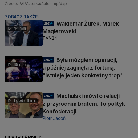
Źródło: PAP
Autorka/Autor: mp/dap
ZOBACZ TAKŻE:
Waldemar Żurek, Marek
44 min
Magierowski
TVN24
Była mózgiem operacji,
45 min
a później zaginęła z fortuną.
"Istnieje jeden konkretny trop"
Machulski mówi o relacji
1 godz 6 min
z przyrodnim bratem. To polityk
Konfederacji
Piotr Jacoń
UDOSTĘPNIJ: