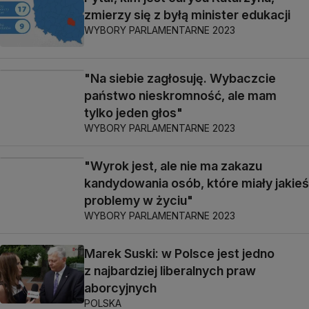
zmierzy się z byłą minister edukacji
WYBORY PARLAMENTARNE 2023
"Na siebie zagłosuję. Wybaczcie
państwo nieskromność, ale mam
tylko jeden głos"
WYBORY PARLAMENTARNE 2023
"Wyrok jest, ale nie ma zakazu
kandydowania osób, które miały jakieś
problemy w życiu"
WYBORY PARLAMENTARNE 2023
Marek Suski: w Polsce jest jedno
z najbardziej liberalnych praw
aborcyjnych
POLSKA