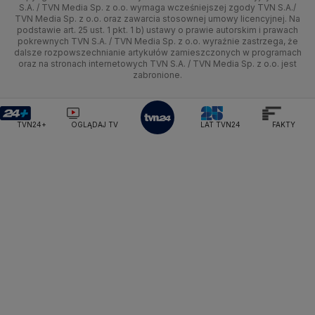
Kujawsko-pomorskie
Ze świata
Prognoza
Lekkoatletyka
Zdrowie
Uwaga TVN
Ministerstwo Cyfryzacji
Test zgodności
S.A. / TVN Media Sp. z o.o. wymaga wcześniejszej zgody TVN S.A./
TVN Media Sp. z o.o. oraz zawarcia stosownej umowy licencyjnej. Na
Ministerstwo Edukacji Narodowej
Lublin
podstawie art. 25 ust. 1 pkt. 1 b) ustawy o prawie autorskim i prawach
Tech
Świat
Siatkówka
Tech
HGTV
Oglądaj na TV
Ministerstwo Finansów
pokrewnych TVN S.A. / TVN Media Sp. z o.o. wyraźnie zastrzega, że
dalsze rozpowszechnianie artykułów zamieszczonych w programach
Ministerstwo Klimatu i Środowiska
Lubuskie
Moto
Nauka
F1
Nauka
TVN Turbo
Zrealizuj voucher
oraz na stronach internetowych TVN S.A. / TVN Media Sp. z o.o. jest
Ministerstwo Nauki i Szkolnictwa Wyższego
zabronione.
Olsztyn
Dla seniora
Ciekawostki
Ministerstwo Sprawiedliwości
Rozrywka
TVN Style
Ministerstwo Rodziny, Pracy i Polityki Społecznej
Opole
Turystyka
Podróże
TVN7
Ministerstwo Spraw Zagranicznych
Moskwa
TVN24+
OGLĄDAJ TV
LAT TVN24
FAKTY
Naczelny Sąd Administracyjny
Rzeszów
Smog
TTV
Najwyższa Izba Kontroli
Szczecin
Narodowe Centrum Badań i Rozwoju
Narodowy Bank Polski
Narodowy Fundusz Zdrowia
Białystok
NASA
NATO
Niemcy
Nord Stream 2
Nowa Lewica
Ordo Iuris
Organizacja Narodów Zjednoczonych
Orlen
Parlament Europejski
Partia Demokratyczna USA
Partia Republikańska
Pentagon
Piotr Gliński
PIT
PKB Polski
PKO BP
PKP Cargo
PKP Intercity
PKP PLK
Platforma Obywatelska
PLL LOT
Poczta Polska