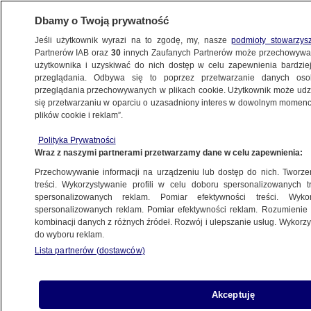
Dbamy o Twoją prywatność
Jeśli użytkownik wyrazi na to zgodę, my, nasze
podmioty stowarzys
Partnerów IAB oraz
30
innych Zaufanych Partnerów może przechowywa
użytkownika i uzyskiwać do nich dostęp w celu zapewnienia bardzi
przeglądania. Odbywa się to poprzez przetwarzanie danych os
przeglądania przechowywanych w plikach cookie. Użytkownik może udzie
MAREK SUSKI
się przetwarzaniu w oparciu o uzasadniony interes w dowolnym momencie
plików cookie i reklam”.
Suski o Noblu dla Wałęsy: zdaje się
małżonka odbierała tę nagrodę.
Polityka Prywatności
Wraz z naszymi partnerami przetwarzamy dane w celu zapewnienia:
Przypominamy dlaczego
Michał Istel
Przechowywanie informacji na urządzeniu lub dostęp do nich. Tworzeni
treści. Wykorzystywanie profili w celu doboru spersonalizowanych tr
spersonalizowanych reklam. Pomiar efektywności treści. Wyko
Morawiecki szedł, by wygłosić
spersonalizowanych reklam. Pomiar efektywności reklam. Rozumienie o
kombinacji danych z różnych źródeł. Rozwój i ulepszanie usług. Wykor
expose. Mównicę zajął Suski
do wyboru reklam.
POLSKA
Lista partnerów (dostawców)
"W jakim trybie chce pan wystąpić,
Akceptuję
panie pośle Marku Suski?"