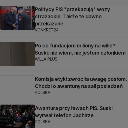
Politycy PiS "przekazują" wozy
strażackie. Także te dawno
przekazane
KONKRET24
Po co fundacjom miliony na wille?
Suski: nie wiem, nie jestem członkiem
WILLA PLUS
Komisja etyki zwróciła uwagę posłom.
Chodzi o awanturę na sali posiedzeń
POLSKA
Awantura przy ławach PiS. Suski
wyrwał telefon Jachirze
POLSKA