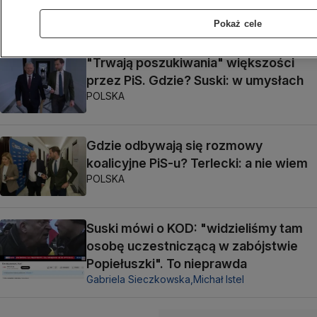
POLSKA
Pokaż cele
"Trwają poszukiwania" większości
przez PiS. Gdzie? Suski: w umysłach
POLSKA
Gdzie odbywają się rozmowy
koalicyjne PiS-u? Terlecki: a nie wiem
POLSKA
Suski mówi o KOD: "widzieliśmy tam
osobę uczestniczącą w zabójstwie
Popiełuszki". To nieprawda
Gabriela Sieczkowska,
Michał Istel