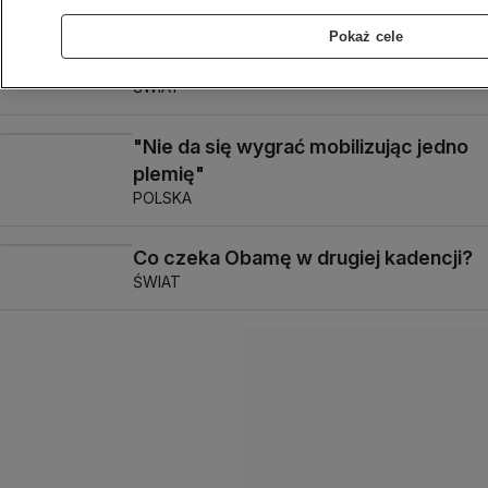
Portorykańczycy powiedzieli "tak". 51
Pokaż cele
stan USA?
ŚWIAT
"Nie da się wygrać mobilizując jedno
plemię"
POLSKA
Co czeka Obamę w drugiej kadencji?
ŚWIAT