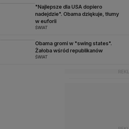
"Najlepsze dla USA dopiero
nadejdzie". Obama dziękuje, tłumy
w euforii
ŚWIAT
Obama gromi w "swing states".
Żałoba wśród republikanów
ŚWIAT