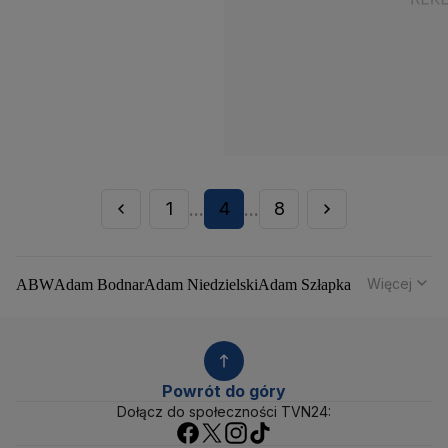
1
4
8
...
...
Więcej
ABW
Adam Bodnar
Adam Niedzielski
Adam Szłapka
Administracja Donalda Trumpa
Agencja Bezpieczeństwa Wewnętrznego
Agrounia
Alaksandr Łukaszenka
Aleksander Kwaśniewski
Aleksandra Dulkiewicz
Alert RCB
Powrót do góry
Ambasada USA w Polsce
Andrzej Duda
Białoruś
Dołącz do społeczności TVN24:
Bitcoin
Biuro Bezpieczeństwa Narodowego