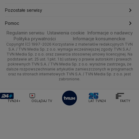
Ministerstwo Edukacji i Nauki
Kultura i styl
Trójmiasto
Rynki
Pogoda na weekend
Kolarstwo
Polska
Najnowsze
Pozostałe serwisy
Ministerstwo Infrastruktury
Ministerstwo Kultury
Ministerstwo Obrony Narodowej
Ciekawostki
Wrocław
Dla firm
Najnowsze
Skoki Narciarskie
Świat
Gorące Tematy
TVN
Pomoc
Ministerstwo Rolnictwa
Regulamin serwisu
Quizy
Ustawienia cookie
Informacje o nadawcy
Ministerstwo Rozwoju i Technologii
Kielce
Handel
Polska
Sporty zimowe
Polityka
Wyślij zgłoszenie
Dzień Dobry TVN
Centrum pomocy
Polityka prywatności
Informacje konsumenckie
Ministerstwo Sportu i Turystyki
Copyright (C) 1997-2026 Korzystanie z materiałów redakcyjnych TVN
Tematy
Kujawsko-pomorskie
Ze świata
Prognoza
Lekkoatletyka
Zdrowie
Uwaga TVN
Ministerstwo Cyfryzacji
Test zgodności
S.A. / TVN Media Sp. z o.o. wymaga wcześniejszej zgody TVN S.A./
TVN Media Sp. z o.o. oraz zawarcia stosownej umowy licencyjnej. Na
Ministerstwo Edukacji Narodowej
Lublin
podstawie art. 25 ust. 1 pkt. 1 b) ustawy o prawie autorskim i prawach
Tech
Świat
Siatkówka
Tech
HGTV
Oglądaj na TV
Ministerstwo Finansów
pokrewnych TVN S.A. / TVN Media Sp. z o.o. wyraźnie zastrzega, że
dalsze rozpowszechnianie artykułów zamieszczonych w programach
Ministerstwo Klimatu i Środowiska
Lubuskie
Moto
Nauka
F1
Nauka
TVN Turbo
Zrealizuj voucher
oraz na stronach internetowych TVN S.A. / TVN Media Sp. z o.o. jest
Ministerstwo Nauki i Szkolnictwa Wyższego
zabronione.
Olsztyn
Dla seniora
Ciekawostki
Ministerstwo Sprawiedliwości
Rozrywka
TVN Style
Ministerstwo Rodziny, Pracy i Polityki Społecznej
Opole
Turystyka
Podróże
TVN7
Ministerstwo Spraw Zagranicznych
Moskwa
TVN24+
OGLĄDAJ TV
LAT TVN24
FAKTY
Naczelny Sąd Administracyjny
Rzeszów
Smog
TTV
Najwyższa Izba Kontroli
Szczecin
Narodowe Centrum Badań i Rozwoju
Narodowy Bank Polski
Narodowy Fundusz Zdrowia
Białystok
NASA
NATO
Niemcy
Nord Stream 2
Nowa Lewica