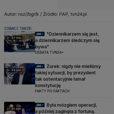
Autor: nsz//bgr/k / Źródło: PAP, tvn24.pl
ZOBACZ TAKŻE:
"Dziennikarzem się jest,
37 min
a dziennikarzem śledczym się
bywa"
DEBATA TVN24+
Żurek: nigdy nie mieliśmy
44 min
takiej sytuacji, by prezydent
tak ostentacyjnie łamał
konstytucję
FAKTY PO FAKTACH
Była mózgiem operacji,
45 min
a później zaginęła z fortuną.