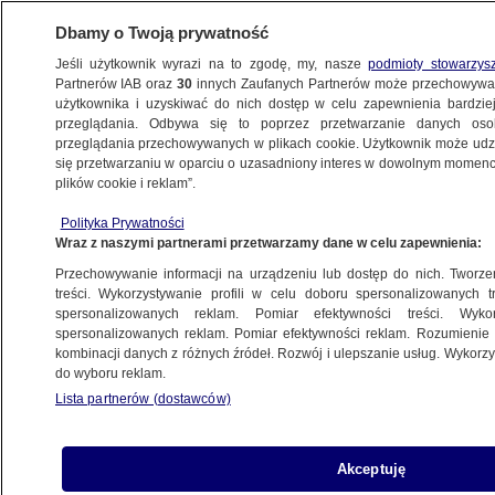
Dbamy o Twoją prywatność
Jeśli użytkownik wyrazi na to zgodę, my, nasze
podmioty stowarzys
Partnerów IAB oraz
30
innych Zaufanych Partnerów może przechowywa
użytkownika i uzyskiwać do nich dostęp w celu zapewnienia bardzi
przeglądania. Odbywa się to poprzez przetwarzanie danych os
przeglądania przechowywanych w plikach cookie. Użytkownik może udzie
ŚWIAT
się przetwarzaniu w oparciu o uzasadniony interes w dowolnym momencie
plików cookie i reklam”.
Obama dzwoni do 13 najbliższych
Polityka Prywatności
sojuszników. W Polsce telefon milczy
Wraz z naszymi partnerami przetwarzamy dane w celu zapewnienia:
Przechowywanie informacji na urządzeniu lub dostęp do nich. Tworzeni
9.11.2012, 11:20
treści. Wykorzystywanie profili w celu doboru spersonalizowanych tr
spersonalizowanych reklam. Pomiar efektywności treści. Wyko
spersonalizowanych reklam. Pomiar efektywności reklam. Rozumienie o
Udostępnij
kombinacji danych z różnych źródeł. Rozwój i ulepszanie usług. Wykor
do wyboru reklam.
Do 13 światowych przywódców zadzwonił w
Lista partnerów (dostawców)
czwartek (czasu lokalnego) Barack Obama, by
wyrazić życzenie dalszej ścisłej współpracy -
powiadomił Biały Dom. Prezydent USA
Akceptuję
rozmawiał z liderami z Europy Zachodniej,