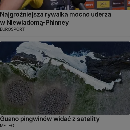
Najgroźniejsza rywalka mocno uderza
w Niewiadomą-Phinney
EUROSPORT
Guano pingwinów widać z satelity
METEO