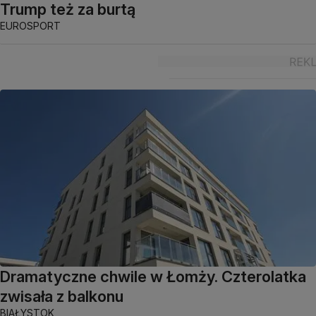
Trump też za burtą
EUROSPORT
Dramatyczne chwile w Łomży. Czterolatka
zwisała z balkonu
BIAŁYSTOK