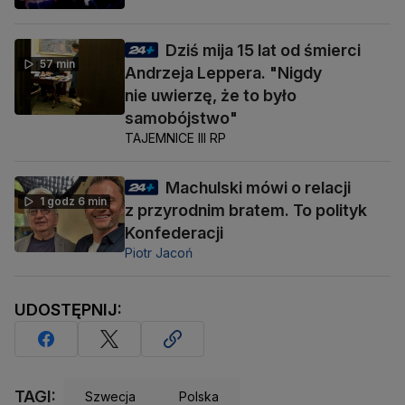
Dziś mija 15 lat od śmierci
57 min
Andrzeja Leppera. "Nigdy
nie uwierzę, że to było
samobójstwo"
TAJEMNICE III RP
Machulski mówi o relacji
1 godz 6 min
z przyrodnim bratem. To polityk
Konfederacji
Piotr Jacoń
UDOSTĘPNIJ:
TAGI:
Szwecja
Polska