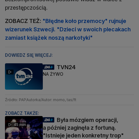
przestępczością.
ZOBACZ TEŻ:
"Błędne koło przemocy" rujnuje
wizerunek Szwecji. "Dzieci w swoich plecakach
zamiast książek noszą narkotyki"
DOWIEDZ SIĘ WIĘCEJ:
TVN24
NA ŻYWO
Źródło: PAP
Autorka/Autor: momo, tas/ft
ZOBACZ TAKŻE:
Była mózgiem operacji,
45 min
a później zaginęła z fortuną.
"Istnieje jeden konkretny trop"