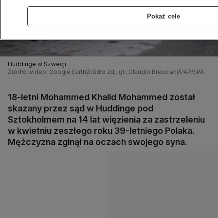
Pokaż cele
Huddinge w Szwecji
Źródło wideo: Google Earth
Źródło zdj. gł.: Claudio Bresciani/PAP/EPA
18-letni Mohammed Khalid Mohammed został
skazany przez sąd w Huddinge pod
Sztokholmem na 14 lat więzienia za zastrzeleniu
w kwietniu zeszłego roku 39-letniego Polaka.
Mężczyzna zginął na oczach swojego syna.