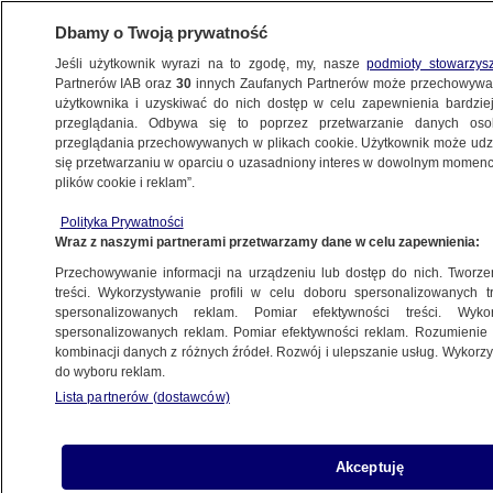
Dbamy o Twoją prywatność
Jeśli użytkownik wyrazi na to zgodę, my, nasze
podmioty stowarzys
Partnerów IAB oraz
30
innych Zaufanych Partnerów może przechowywa
użytkownika i uzyskiwać do nich dostęp w celu zapewnienia bardzi
przeglądania. Odbywa się to poprzez przetwarzanie danych os
przeglądania przechowywanych w plikach cookie. Użytkownik może udzie
ŚWIAT
się przetwarzaniu w oparciu o uzasadniony interes w dowolnym momencie
plików cookie i reklam”.
Polak zastrzelony na oczach syna. Wyrok
Polityka Prywatności
Wraz z naszymi partnerami przetwarzamy dane w celu zapewnienia:
6.03.2025, 14:54
Przechowywanie informacji na urządzeniu lub dostęp do nich. Tworzeni
treści. Wykorzystywanie profili w celu doboru spersonalizowanych tr
Udostępnij
spersonalizowanych reklam. Pomiar efektywności treści. Wyko
spersonalizowanych reklam. Pomiar efektywności reklam. Rozumienie o
kombinacji danych z różnych źródeł. Rozwój i ulepszanie usług. Wykor
do wyboru reklam.
Lista partnerów (dostawców)
Akceptuję