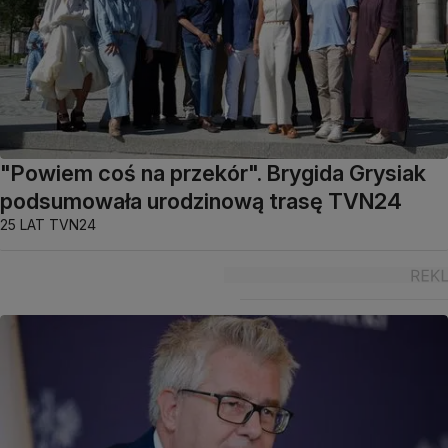
"Powiem coś na przekór". Brygida Grysiak
podsumowała urodzinową trasę TVN24
25 LAT TVN24