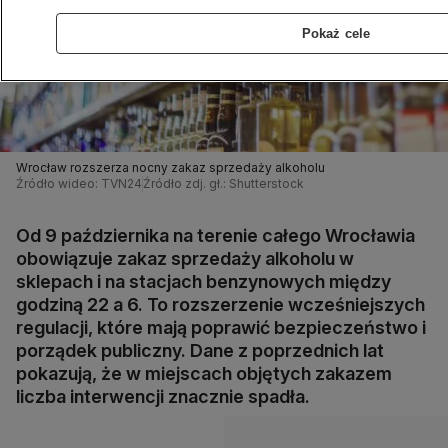
Pokaż cele
Wrocław rozszerza nocny zakaz sprzedaży alkoholu
Źródło wideo: TVN24
Źródło zdj. gł.: Shutterstock
Od 9 października na terenie całego Wrocławia
obowiązuje zakaz sprzedaży alkoholu w
sklepach i na stacjach benzynowych między
godziną 22 a 6. To rozszerzenie wcześniejszych
regulacji, które mają poprawić bezpieczeństwo i
porządek publiczny. Dane z poprzednich lat
pokazują, że w miejscach objętych zakazem
liczba interwencji znacznie spadła.