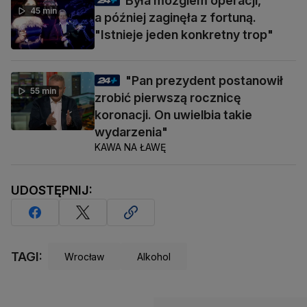
Była mózgiem operacji,
45 min
a później zaginęła z fortuną.
"Istnieje jeden konkretny trop"
"Pan prezydent postanowił
55 min
zrobić pierwszą rocznicę
koronacji. On uwielbia takie
wydarzenia"
KAWA NA ŁAWĘ
UDOSTĘPNIJ:
TAGI:
Wrocław
Alkohol