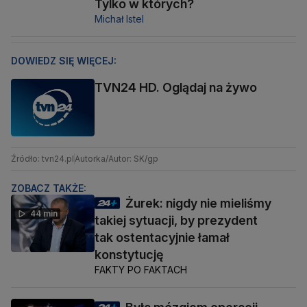
Tylko w których?
Michał Istel
DOWIEDZ SIĘ WIĘCEJ:
TVN24 HD. Oglądaj na żywo
Źródło: tvn24.pl
Autorka/Autor: SK/gp
ZOBACZ TAKŻE:
Żurek: nigdy nie mieliśmy
44 min
takiej sytuacji, by prezydent
tak ostentacyjnie łamał
konstytucję
FAKTY PO FAKTACH