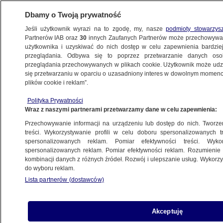
Dbamy o Twoją prywatność
Jeśli użytkownik wyrazi na to zgodę, my, nasze
podmioty stowarzys
Partnerów IAB oraz
30
innych Zaufanych Partnerów może przechowywa
użytkownika i uzyskiwać do nich dostęp w celu zapewnienia bardzi
przeglądania. Odbywa się to poprzez przetwarzanie danych os
przeglądania przechowywanych w plikach cookie. Użytkownik może udzie
WROCŁAW
się przetwarzaniu w oparciu o uzasadniony interes w dowolnym momencie
plików cookie i reklam”.
Nocna prohibicja od dziś w całym
Polityka Prywatności
Wrocławiu
Wraz z naszymi partnerami przetwarzamy dane w celu zapewnienia:
Przechowywanie informacji na urządzeniu lub dostęp do nich. Tworzeni
9.10.2025, 11:59
treści. Wykorzystywanie profili w celu doboru spersonalizowanych tr
spersonalizowanych reklam. Pomiar efektywności treści. Wyko
Posłuchaj artykułu
spersonalizowanych reklam. Pomiar efektywności reklam. Rozumienie o
Czyta lektor AI
kombinacji danych z różnych źródeł. Rozwój i ulepszanie usług. Wykor
do wyboru reklam.
Lista partnerów (dostawców)
Akceptuję