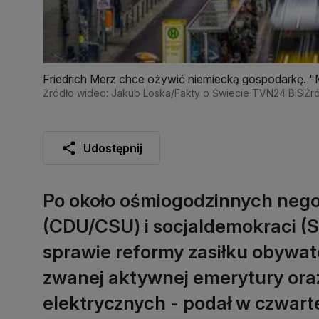
Friedrich Merz chce ożywić niemiecką gospodarkę.
Źródło wideo: Jakub Loska/Fakty o Świecie TVN24 BiS
Źró
Udostępnij
Po około ośmiogodzinnych neg
(CDU/CSU) i socjaldemokraci (S
sprawie reformy zasiłku obywat
zwanej aktywnej emerytury or
elektrycznych - podał w czwarte