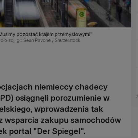
 "Musimy pozostać krajem przemysłowym!"
dło zdj. gł.: Sean Pavone / Shutterstock
ocjacjach niemieccy chadecy
PD) osiągnęli porozumienie w
elskiego, wprowadzenia tak
az wsparcia zakupu samochodów
k portal "Der Spiegel".