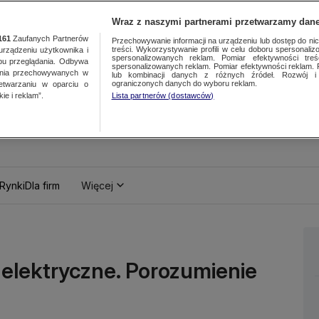
Wraz z naszymi partnerami przetwarzamy dane
161
Zaufanych Partnerów
Przechowywanie informacji na urządzeniu lub dostęp do nich.
treści. Wykorzystywanie profili w celu doboru spersonalizo
ządzeniu użytkownika i
spersonalizowanych reklam. Pomiar efektywności treś
bu przeglądania. Odbywa
spersonalizowanych reklam. Pomiar efektywności reklam. 
ania przechowywanych w
lub kombinacji danych z różnych źródeł. Rozwój i 
ograniczonych danych do wyboru reklam.
zetwarzaniu w oparciu o
ie i reklam”.
Lista partnerów (dostawców)
Rynki
Dla firm
Więcej
 elektryczne. Porozumienie