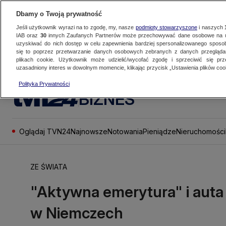
Dbamy o Twoją prywatność
Jeśli użytkownik wyrazi na to zgodę, my, nasze
podmioty stowarzyszone
i naszych
IAB oraz
30
innych Zaufanych Partnerów może przechowywać dane osobowe na ur
uzyskiwać do nich dostęp w celu zapewnienia bardziej spersonalizowanego sposo
się to poprzez przetwarzanie danych osobowych zebranych z danych przegląd
plikach cookie. Użytkownik może udzielić/wycofać zgodę i sprzeciwić się pr
uzasadniony interes w dowolnym momencie, klikając przycisk „Ustawienia plików cook
Polityka Prywatności
BIZNES
Oglądaj TVN24
Najnowsze
Notowania
Pieniądze
Nieruchomości
ZE ŚWIATA
"Aktywna emerytura" i auta
w Niemczech