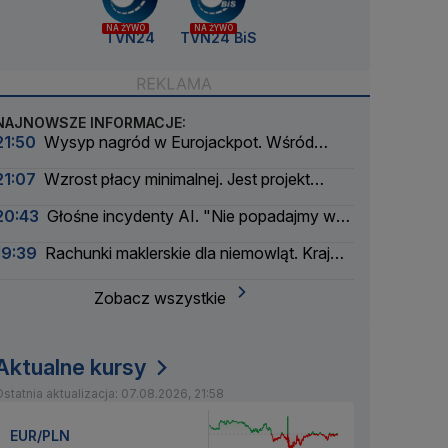
NA ŻYWO
NA ŻYWO
TVN24
TVN24 BiS
NAJNOWSZE INFORMACJE:
21:50
Wysyp nagród w Eurojackpot. Wśród
wygranych Polak
21:07
Wzrost płacy minimalnej. Jest projekt
rządu
20:43
Głośne incydenty AI. "Nie popadajmy w
panikę"
19:39
Rachunki maklerskie dla niemowląt. Kraj
myśli pokoleniowo
Zobacz wszystkie
Aktualne kursy
statnia aktualizacja: 07.08.2026, 21:58
EUR/PLN