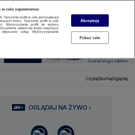
 w celu zapewnienia:
 Tworzenie profili w celu personalizacji
Akceptuję
wanych treści. Tworzenie profili w celu
ci. Wykorzystanie profili do wyboru
Rozumienie odbiorców dzięki statystyce
ulepszanie usług. Wykorzystywanie
Pokaż cele
SUBSKRYBUJ
Przejdź do
Szukaj
Zaloguj się
Menu
Czytaj
Słuchaj
Oglądaj
OGLĄDAJ NA ŻYWO