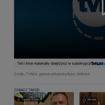
Ten i inne materiały obejrzysz w subskrypcji
Źródło: TVN24, gdansk.pl
Autorka/Autor: MAK/tok
ZOBACZ TAKŻE:
1 godz 6 min
38 min