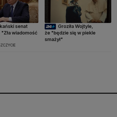
kański senat
Groziła Wojtyle,
 "Zła wiadomość
że "będzie się w piekle
smażył"
ZCZYCIE