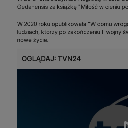
Gedanensis za książkę "Miłość w cieniu pol
W 2020 roku opublikowała "W domu wroga",
ludziach, którzy po zakończeniu II wojny ś
nowe życie.
OGLĄDAJ: TVN24