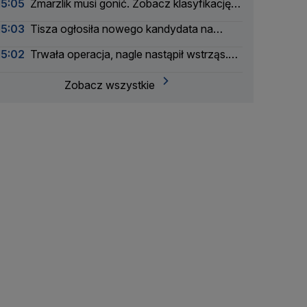
15:05
Zmarzlik musi gonić. Zobacz klasyfikację
generalną SGP 2026
15:03
Tisza ogłosiła nowego kandydata na
prezydenta
15:02
Trwała operacja, nagle nastąpił wstrząs.
Nagranie
Zobacz wszystkie