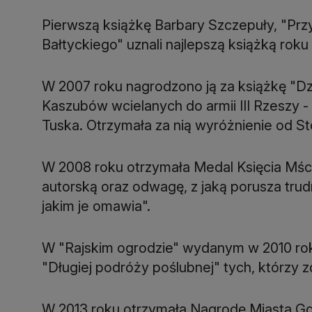
Pierwszą książkę Barbary Szczepuły, "Przy
Bałtyckiego" uznali najlepszą książką roku
W 2007 roku nagrodzono ją za książkę "Dz
Kaszubów wcielanych do armii III Rzeszy 
Tuska. Otrzymała za nią wyróżnienie od St
W 2008 roku otrzymała Medal Księcia Mściw
autorską oraz odwagę, z jaką porusza trud
jakim je omawia".
W "Rajskim ogrodzie" wydanym w 2010 ro
"Długiej podróży poślubnej" tych, którzy z
W 2013 roku otrzymała Nagrodę Miasta Gd