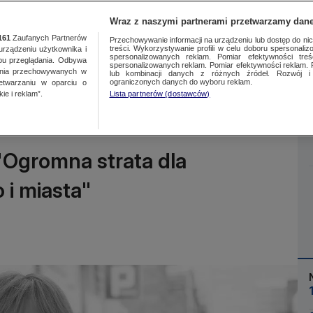
Wraz z naszymi partnerami przetwarzamy dane
161
Zaufanych Partnerów
Przechowywanie informacji na urządzeniu lub dostęp do nich.
treści. Wykorzystywanie profili w celu doboru spersonalizo
ządzeniu użytkownika i
spersonalizowanych reklam. Pomiar efektywności treś
bu przeglądania. Odbywa
spersonalizowanych reklam. Pomiar efektywności reklam. 
ania przechowywanych w
lub kombinacji danych z różnych źródeł. Rozwój i 
Więcej
ograniczonych danych do wyboru reklam.
zetwarzaniu w oparciu o
ie i reklam”.
Lista partnerów (dostawców)
 "Ogromna strata dla
 i miasta"