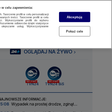
 w celu zapewnienia:
SUBSKRYBUJ
Przejdź do
Szukaj
Zaloguj się
Menu
 Tworzenie profili w celu personalizacji
Akceptuję
wanych treści. Tworzenie profili w celu
ci. Wykorzystanie profili do wyboru
Rozumienie odbiorców dzięki statystyce
ulepszanie usług. Wykorzystywanie
Czytaj
Słuchaj
Oglądaj
Pokaż cele
OGLĄDAJ NA ŻYWO
NA ŻYWO
NA ŻYWO
TVN24
TVN24 BiS
NAJNOWSZE INFORMACJE:
15:08
Wypadek na prostej drodze, zginął
rowerzysta