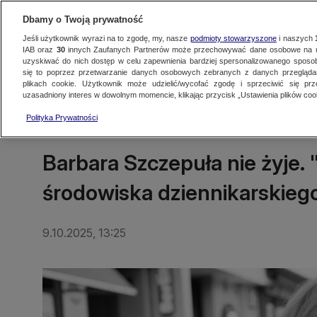
Dbamy o Twoją prywatność
Jeśli użytkownik wyrazi na to zgodę, my, nasze
podmioty stowarzyszone
i naszych
IAB oraz
30
innych Zaufanych Partnerów może przechowywać dane osobowe na ur
uzyskiwać do nich dostęp w celu zapewnienia bardziej spersonalizowanego sposo
się to poprzez przetwarzanie danych osobowych zebranych z danych przegląd
Oglądaj TVN24
Najnowsze
Fakty
Świat
Polska
Regionalne
plikach cookie. Użytkownik może udzielić/wycofać zgodę i sprzeciwić się pr
uzasadniony interes w dowolnym momencie, klikając przycisk „Ustawienia plików cook
Polityka Prywatności
TRÓJMIASTO
Barbara Szczepuła nie żyje.
środowiska dziennikarskiego
9.10.2025, 13:25