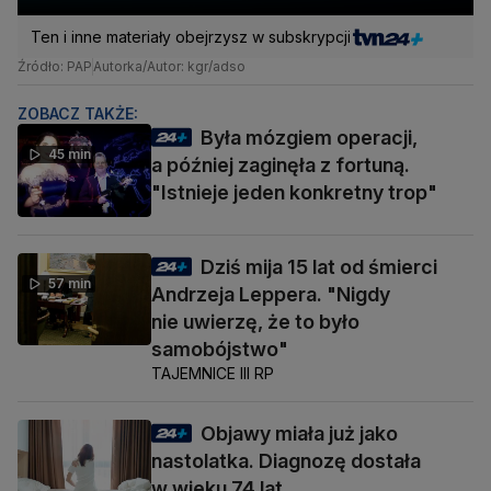
Ten i inne materiały obejrzysz w subskrypcji
Źródło: PAP
Autorka/Autor: kgr/adso
ZOBACZ TAKŻE:
Była mózgiem operacji,
45 min
a później zaginęła z fortuną.
"Istnieje jeden konkretny trop"
Dziś mija 15 lat od śmierci
57 min
Andrzeja Leppera. "Nigdy
nie uwierzę, że to było
samobójstwo"
TAJEMNICE III RP
Objawy miała już jako
nastolatka. Diagnozę dostała
w wieku 74 lat