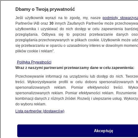
Dbamy o Twoją prywatność
Jeśli użytkownik wyrazi na to zgodę, my, nasze
podmioty stowarzys
Partnerów IAB oraz
30
innych Zaufanych Partnerów może przechowywa
użytkownika i uzyskiwać do nich dostęp w celu zapewnienia bardzi
przeglądania. Odbywa się to poprzez przetwarzanie danych os
przeglądania przechowywanych w plikach cookie. Użytkownik może udzie
ŚWIAT
się przetwarzaniu w oparciu o uzasadniony interes w dowolnym momencie
plików cookie i reklam”.
Dzieci umierają w Strefie Gazy. "Wydawało
Polityka Prywatności
się, że koszmar nie może się pogorszyć.
Wraz z naszymi partnerami przetwarzamy dane w celu zapewnienia:
A jednak..."
Przechowywanie informacji na urządzeniu lub dostęp do nich. Tworzeni
treści. Wykorzystywanie profili w celu doboru spersonalizowanych tr
22.07.2025, 18:00
spersonalizowanych reklam. Pomiar efektywności treści. Wyko
spersonalizowanych reklam. Pomiar efektywności reklam. Rozumienie o
kombinacji danych z różnych źródeł. Rozwój i ulepszanie usług. Wykor
Posłuchaj artykułu
do wyboru reklam.
Czyta lektor AI
Lista partnerów (dostawców)
Akceptuję