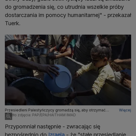
do gromadzenia się, co utrudnia wszelkie próby
dostarczania im pomocy humanitarnej" - przekazał
Tuerk.
Przesiedleni Palestyńczycy gromadzą się, aby otrzymać
Więcej
racje żywnościowe
Źródło zdjęcia: PAP/EPA/HAITHAM IMAD
Przypomniał następnie - zwracając się
bezpośrednio do
Izraela
- że "stałe przesiedlanie