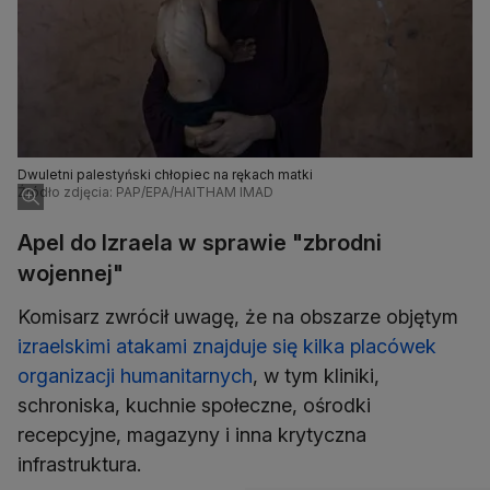
Dwuletni palestyński chłopiec na rękach matki
Źródło zdjęcia: PAP/EPA/HAITHAM IMAD
Apel do Izraela w sprawie "zbrodni
wojennej"
Komisarz zwrócił uwagę, że na obszarze objętym
izraelskimi atakami znajduje się kilka placówek
organizacji humanitarnych
, w tym kliniki,
schroniska, kuchnie społeczne, ośrodki
recepcyjne, magazyny i inna krytyczna
infrastruktura.