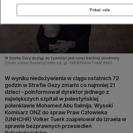
Pokaż cele
W Strefie Gazy dostęp do żywności jest coraz bardziej utrudniony
Źródło wideo: Reuters
Źródło zdj. gł.: PAP/EPA/HAITHAM IMAD
W wyniku niedożywienia w ciągu ostatnich 72
godzin w Strefie Gazy zmarło co najmniej 21
dzieci - poinformował dyrektor jednego z
największych szpitali w palestyńskiej
półenklawie Mohamed Abu Salmija. Wysoki
Komisarz ONZ do spraw Praw Człowieka
(UNHCHR) Volker Tuerk zaapelował do Izraela w
sprawie bezprawnych przesiedleń
Palestyńczyków.