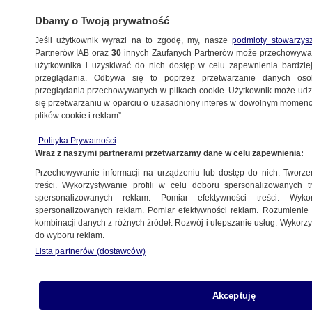
Dbamy o Twoją prywatność
Jeśli użytkownik wyrazi na to zgodę, my, nasze
podmioty stowarzys
Partnerów IAB oraz
30
innych Zaufanych Partnerów może przechowywa
BIZNES
użytkownika i uzyskiwać do nich dostęp w celu zapewnienia bardzi
przeglądania. Odbywa się to poprzez przetwarzanie danych os
przeglądania przechowywanych w plikach cookie. Użytkownik może udzie
NIERUCHOMOŚCI
się przetwarzaniu w oparciu o uzasadniony interes w dowolnym momencie
plików cookie i reklam”.
Tutaj ceny mieszkań spadły
Polityka Prywatności
Wraz z naszymi partnerami przetwarzamy dane w celu zapewnienia:
2.10.2025, 11:35
Przechowywanie informacji na urządzeniu lub dostęp do nich. Tworzeni
treści. Wykorzystywanie profili w celu doboru spersonalizowanych tr
Posłuchaj artykułu
spersonalizowanych reklam. Pomiar efektywności treści. Wyko
Czyta lektor AI
spersonalizowanych reklam. Pomiar efektywności reklam. Rozumienie o
kombinacji danych z różnych źródeł. Rozwój i ulepszanie usług. Wykor
do wyboru reklam.
Lista partnerów (dostawców)
Akceptuję