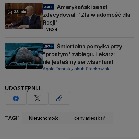
Amerykański senat
38 min
zdecydował. "Zła wiadomość dla
Rosji"
TVN24
Śmiertelna pomyłka przy
"prostym" zabiegu. Lekarz:
nie jesteśmy serwisantami
Agata Daniluk,
Jakub Stachowiak
UDOSTĘPNIJ:
TAGI:
Nieruchomości
ceny mieszkań