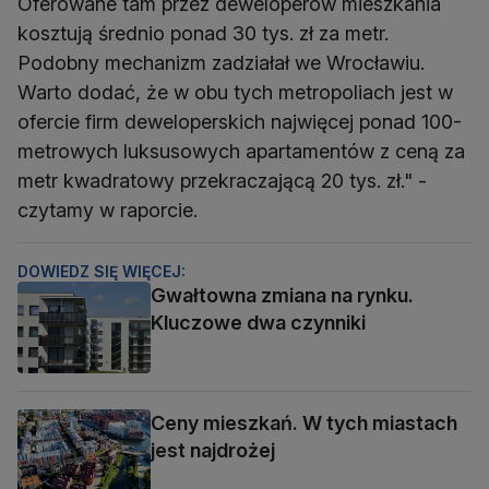
Oferowane tam przez deweloperów mieszkania
kosztują średnio ponad 30 tys. zł za metr.
Podobny mechanizm zadziałał we Wrocławiu.
Warto dodać, że w obu tych metropoliach jest w
ofercie firm deweloperskich najwięcej ponad 100-
metrowych luksusowych apartamentów z ceną za
metr kwadratowy przekraczającą 20 tys. zł." -
czytamy w raporcie.
DOWIEDZ SIĘ WIĘCEJ:
Gwałtowna zmiana na rynku.
Kluczowe dwa czynniki
Ceny mieszkań. W tych miastach
jest najdrożej