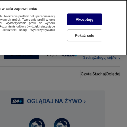
 w celu zapewnienia:
 Tworzenie profili w celu personalizacji
Akceptuję
wanych treści. Tworzenie profili w celu
ci. Wykorzystanie profili do wyboru
Rozumienie odbiorców dzięki statystyce
ulepszanie usług. Wykorzystywanie
Pokaż cele
SUBSKRYBUJ
Przejdź do
Szukaj
Zaloguj się
Menu
Czytaj
Słuchaj
Oglądaj
OGLĄDAJ NA ŻYWO