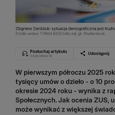
Zbigniew Derdziuk: sytuacja demograficzna jest trudn
Źródło wideo: TVN24 BiS
Źródło zdj. gł.: Shutterstock
Posłuchaj artykułu
Udostępnij
Czyta lektor AI
W pierwszym półroczu 2025 rok
tysięcy umów o dzieło - o 10 pr
okresie 2024 roku - wynika z r
Społecznych. Jak ocenia ZUS, 
może wynikać z większej świad