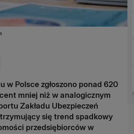
a
u w Polsce zgłoszono ponad 620
ocent mniej niż w analogicznym
aportu Zakładu Ubezpieczeń
utrzymujący się trend spadkowy
omości przedsiębiorców w