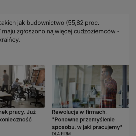
akich jak budownictwo (55,82 proc.
W maju zgłoszono najwięcej cudzoziemców -
kraińcy.
ynek pracy. Już
Rewolucja w firmach.
 konieczność
"Ponowne przemyślenie
sposobu, w jaki pracujemy"
DLA FIRM