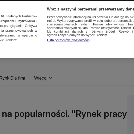
Wraz z naszymi partnerami przetwarzamy dane
161
Zaufanych Partnerów
Przechowywanie informacji na urządzeniu lub dostęp do nich.
treści. Wykorzystywanie profili w celu doboru spersonalizo
ządzeniu użytkownika i
spersonalizowanych reklam. Pomiar efektywności treś
bu przeglądania. Odbywa
spersonalizowanych reklam. Pomiar efektywności reklam. 
ania przechowywanych w
lub kombinacji danych z różnych źródeł. Rozwój i 
ograniczonych danych do wyboru reklam.
zetwarzaniu w oparciu o
ie i reklam”.
Lista partnerów (dostawców)
Rynki
Dla firm
Więcej
i na popularności. "Rynek pracy