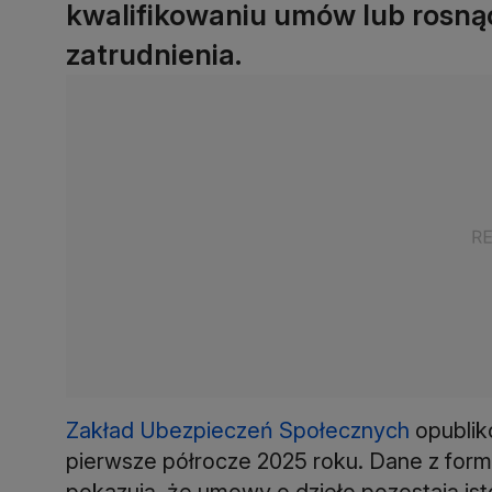
kwalifikowaniu umów lub rosną
zatrudnienia.
Zakład Ubezpieczeń Społecznych
opubliko
pierwsze półrocze 2025 roku. Dane z form
pokazują, że umowy o dzieło pozostają is