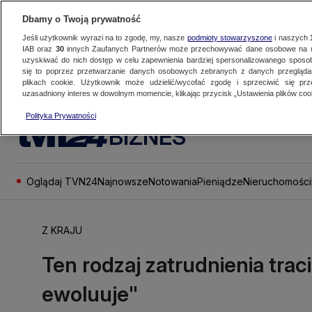
Dbamy o Twoją prywatność
Jeśli użytkownik wyrazi na to zgodę, my, nasze
podmioty stowarzyszone
i naszych
IAB oraz
30
innych Zaufanych Partnerów może przechowywać dane osobowe na ur
uzyskiwać do nich dostęp w celu zapewnienia bardziej spersonalizowanego sposo
się to poprzez przetwarzanie danych osobowych zebranych z danych przegląd
plikach cookie. Użytkownik może udzielić/wycofać zgodę i sprzeciwić się pr
uzasadniony interes w dowolnym momencie, klikając przycisk „Ustawienia plików cook
Polityka Prywatności
BIZNES
Oglądaj TVN24
Najnowsze
Notowania
Pieniądze
Nieruchomości
Z KRAJU
Ten rodzaj zatrudnienia trac
ewoluuje"