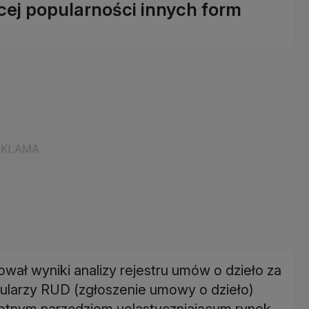
cej popularności innych form
wał wyniki analizy rejestru umów o dzieło za
ularzy RUD (zgłoszenie umowy o dzieło)
totnym narzędziem uelastyczniającym rynek