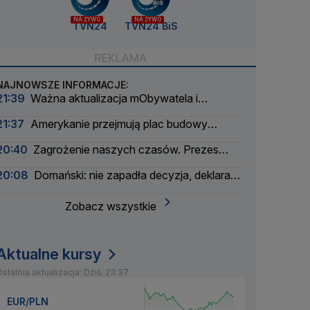
NA ŻYWO
NA ŻYWO
TVN24
TVN24 BiS
NAJNOWSZE INFORMACJE:
21:39
Ważna aktualizacja mObywatela i
problemy. Zgłoszenia użytkowników
21:37
Amerykanie przejmują plac budowy
pierwszej polskiej elektrowni atomowej
20:40
Zagrożenie naszych czasów. Prezes
wielkiego banku apeluje
20:08
Domański: nie zapadła decyzja, deklaracja
nie padła
Zobacz wszystkie
Aktualne kursy
statnia aktualizacja: Dziś, 23:37
EUR/PLN