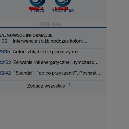
NA ŻYWO
NA ŻYWO
TVN24
TVN24 BiS
NAJNOWSZE INFORMACJE:
1:02
Interwencja służb podczas kolonii
żeglarskiej. Z wody wyciągnięto ponad 30 osób
23:15
Antoni zbłądził nie pierwszy raz
22:53
Zerwanie linii energetycznej i tymczasowa
awaria prądu. Incydent bada Żandarmeria
22:42
"Skandal", "po co przyszedł?". Posłanka
Wojskowa
PiS krytykuje Morawieckiego i publikuje nagranie
Zobacz wszystkie