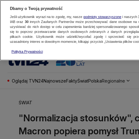
Dbamy o Twoją prywatność
Jeśli użytkownik wyrazi na to zgodę, my, nasze
podmioty stowarzyszone
i naszych
IAB oraz
30
innych Zaufanych Partnerów może przechowywać dane osobowe na ur
uzyskiwać do nich dostęp w celu zapewnienia bardziej spersonalizowanego sposo
się to poprzez przetwarzanie danych osobowych zebranych z danych przegląd
plikach cookie. Użytkownik może udzielić/wycofać zgodę i sprzeciwić się pr
uzasadniony interes w dowolnym momencie, klikając przycisk „Ustawienia plików cook
Polityka Prywatności
Oglądaj TVN24
Najnowsze
Fakty
Świat
Polska
Regionalne
ŚWIAT
"Normalizacja stosunków", c
Macron popiera pomysł Tru