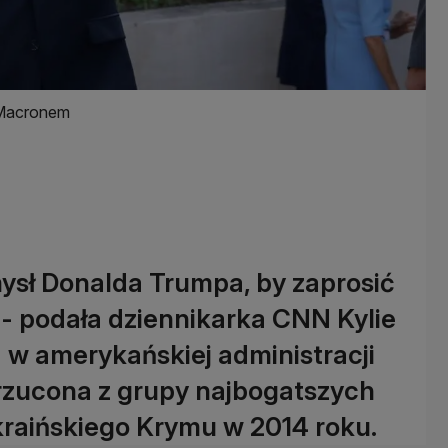
m Macronem
sł Donalda Trumpa, by zaprosić
 - podała dziennikarka CNN Kylie
 w amerykańskiej administracji
yrzucona z grupy najbogatszych
kraińskiego Krymu w 2014 roku.