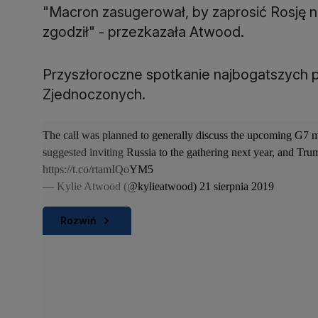
"Macron zasugerował, by zaprosić Rosję n
zgodził" - przezkazała Atwood.
Przyszłoroczne spotkanie najbogatszych 
Zjednoczonych.
The call was planned to generally discuss the upcoming G7 m
suggested inviting Russia to the gathering next year, and Tru
https://t.co/rtamIQoYM5
— Kylie Atwood (@kylieatwood)
21 sierpnia 2019
Rozwiń