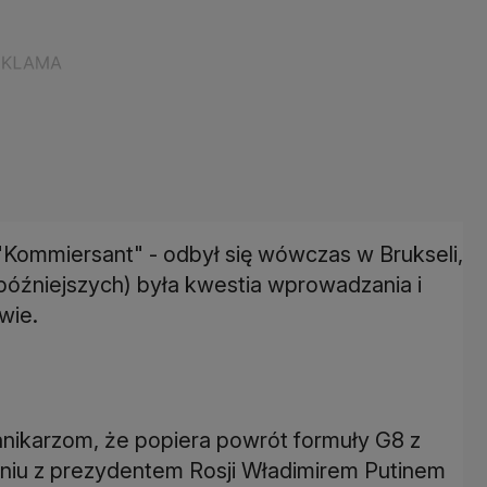
k "Kommiersant" - odbył się wówczas w Brukseli,
późniejszych) była kwestia wprowadzania i
wie.
nikarzom, że popiera powrót formuły G8 z
kaniu z prezydentem Rosji Władimirem Putinem