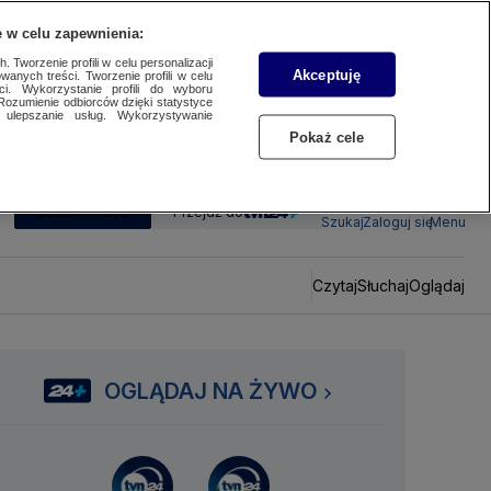
 w celu zapewnienia:
 Tworzenie profili w celu personalizacji
Akceptuję
wanych treści. Tworzenie profili w celu
ci. Wykorzystanie profili do wyboru
Rozumienie odbiorców dzięki statystyce
ulepszanie usług. Wykorzystywanie
Pokaż cele
SUBSKRYBUJ
Przejdź do
Szukaj
Zaloguj się
Menu
Czytaj
Słuchaj
Oglądaj
OGLĄDAJ NA ŻYWO