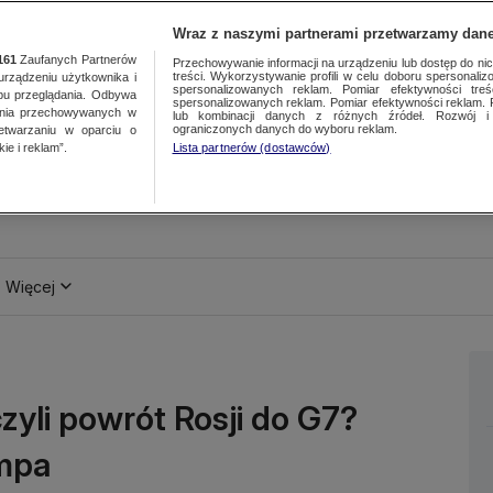
Wraz z naszymi partnerami przetwarzamy dane
161
Zaufanych Partnerów
Przechowywanie informacji na urządzeniu lub dostęp do nich.
treści. Wykorzystywanie profili w celu doboru spersonalizo
ządzeniu użytkownika i
spersonalizowanych reklam. Pomiar efektywności treś
bu przeglądania. Odbywa
spersonalizowanych reklam. Pomiar efektywności reklam. 
ania przechowywanych w
lub kombinacji danych z różnych źródeł. Rozwój i 
ograniczonych danych do wyboru reklam.
zetwarzaniu w oparciu o
ie i reklam”.
Lista partnerów (dostawców)
Więcej
zyli powrót Rosji do G7?
mpa