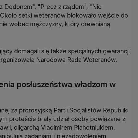
 z Dodonem", "Precz z rządem", "Nie
. Około setki weteranów blokowało wejście do
enie wobec mężczyzny, który drewnianą
ujący domagali się także specjalnych gwarancji
 zorganizowała Narodowa Rada Weteranów.
zenia posłuszeństwa władzom w
j za prorosyjską Partii Socjalistów Republiki
ym proteście brały udział osoby powiązane z
wii, oligarchą Vladimirem Plahotniukiem.
nipulują żądaniami i niezadowoleniem