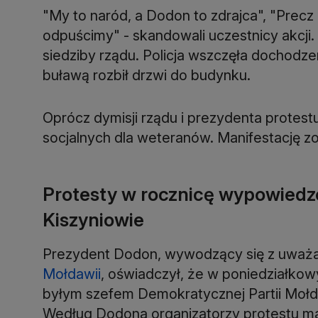
"My to naród, a Dodon to zdrajca", "Precz
odpuścimy" - skandowali uczestnicy akcji
siedziby rządu. Policja wszczęła dochodz
buławą rozbił drzwi do budynku.
Oprócz dymisji rządu i prezydenta protest
socjalnych dla weteranów. Manifestację
Protesty w rocznicę wypowied
Kiszyniowie
Prezydent Dodon, wywodzący się z uważane
Mołdawii
, oświadczył, że w poniedziałkow
byłym szefem Demokratycznej Partii Mołda
Według Dodona organizatorzy protestu ma