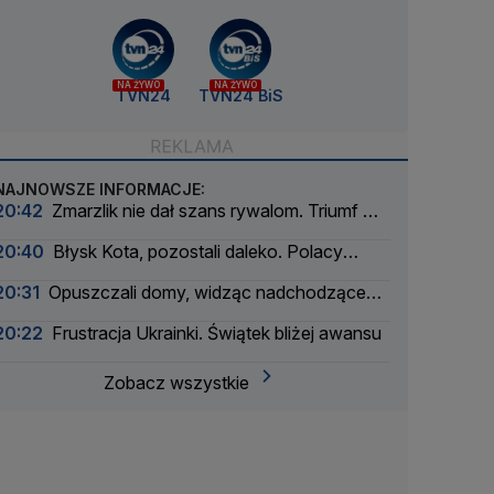
NA ŻYWO
NA ŻYWO
TVN24
TVN24 BiS
NAJNOWSZE INFORMACJE:
20:42
Zmarzlik nie dał szans rywalom. Triumf w
finale
20:40
Błysk Kota, pozostali daleko. Polacy
skakali w Courchevel
20:31
Opuszczali domy, widząc nadchodzące
płomienie
20:22
Frustracja Ukrainki. Świątek bliżej awansu
Zobacz wszystkie