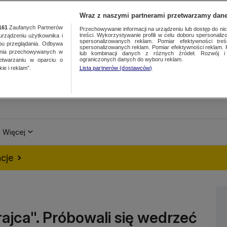
Wraz z naszymi partnerami przetwarzamy dane
161
Zaufanych Partnerów
Przechowywanie informacji na urządzeniu lub dostęp do nich.
treści. Wykorzystywanie profili w celu doboru spersonalizo
ządzeniu użytkownika i
spersonalizowanych reklam. Pomiar efektywności treś
bu przeglądania. Odbywa
spersonalizowanych reklam. Pomiar efektywności reklam. 
ania przechowywanych w
lub kombinacji danych z różnych źródeł. Rozwój i 
ograniczonych danych do wyboru reklam.
zetwarzaniu w oparciu o
ie i reklam”.
Lista partnerów (dostawców)
Więcej
cje
ajca". Próbowali się wedrzeć