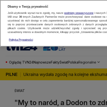
Dbamy o Twoją prywatność
Jeśli użytkownik wyrazi na to zgodę, my, nasze
podmioty stowarzyszone
i naszych
IAB oraz
30
innych Zaufanych Partnerów może przechowywać dane osobowe na ur
uzyskiwać do nich dostęp w celu zapewnienia bardziej spersonalizowanego sposo
się to poprzez przetwarzanie danych osobowych zebranych z danych przegląd
plikach cookie. Użytkownik może udzielić/wycofać zgodę i sprzeciwić się pr
uzasadniony interes w dowolnym momencie, klikając przycisk „Ustawienia plików cook
Polityka Prywatności
Oglądaj TVN24
Najnowsze
Fakty
Świat
Polska
Regionalne
PILNE
Ukraina wydała zgodę na kolejne ekshuma
ŚWIAT
"My to naród, a Dodon to zdr