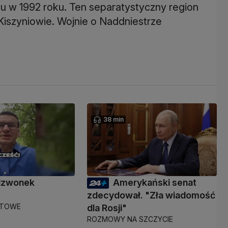
u w 1992 roku. Ten separatystyczny region
szyniowie. Wojnie o Naddniestrze
38 min
 dzwonek
Amerykański senat
zdecydował. "Zła wiadomość
KTOWE
dla Rosji"
ROZMOWY NA SZCZYCIE