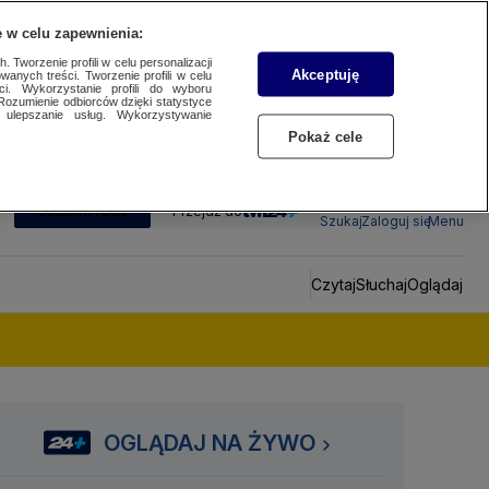
 w celu zapewnienia:
 Tworzenie profili w celu personalizacji
Akceptuję
wanych treści. Tworzenie profili w celu
ci. Wykorzystanie profili do wyboru
Rozumienie odbiorców dzięki statystyce
ulepszanie usług. Wykorzystywanie
Pokaż cele
SUBSKRYBUJ
Przejdź do
Szukaj
Zaloguj się
Menu
Czytaj
Słuchaj
Oglądaj
OGLĄDAJ NA ŻYWO