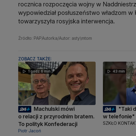
rocznica rozpoczęcia wojny w Naddniestrz
wypowiedział posłuszeństwo władzom w Ki
towarzyszyła rosyjska interwencja.
Źródło: PAP
Autorka/Autor: asty\mtom
ZOBACZ TAKŻE:
1 godz 6 min
43 min
Machulski mówi
"Taki
o relacji z przyrodnim bratem.
w telefonie"
SZKŁO KONTA
To polityk Konfederacji
Piotr Jacoń