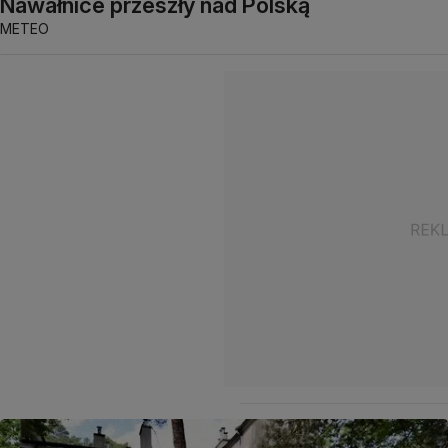
Nawałnice przeszły nad Polską
METEO