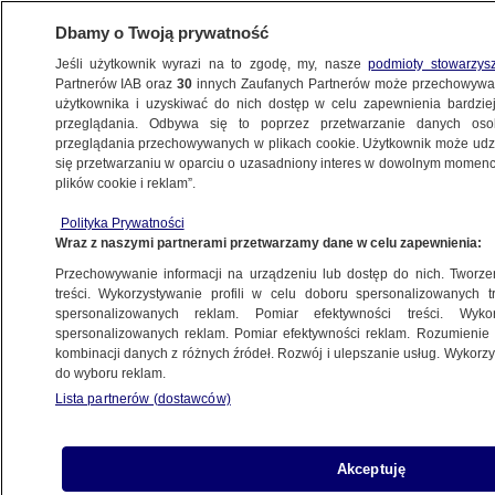
Dbamy o Twoją prywatność
Jeśli użytkownik wyrazi na to zgodę, my, nasze
podmioty stowarzys
Partnerów IAB oraz
30
innych Zaufanych Partnerów może przechowywa
użytkownika i uzyskiwać do nich dostęp w celu zapewnienia bardzi
przeglądania. Odbywa się to poprzez przetwarzanie danych os
przeglądania przechowywanych w plikach cookie. Użytkownik może udzie
ŚWIAT
się przetwarzaniu w oparciu o uzasadniony interes w dowolnym momencie
plików cookie i reklam”.
"Odpowiemy w czasie i miejscu naszego
Polityka Prywatności
wyboru". USA o ataku na amerykańską
Wraz z naszymi partnerami przetwarzamy dane w celu zapewnienia:
bazę
Przechowywanie informacji na urządzeniu lub dostęp do nich. Tworzeni
treści. Wykorzystywanie profili w celu doboru spersonalizowanych tr
29.01.2024, 22:56
Aktualizacja:
30.01.2024, 06:14
spersonalizowanych reklam. Pomiar efektywności treści. Wyko
spersonalizowanych reklam. Pomiar efektywności reklam. Rozumienie o
kombinacji danych z różnych źródeł. Rozwój i ulepszanie usług. Wykor
Udostępnij
do wyboru reklam.
Lista partnerów (dostawców)
Sekretarz stanu USA Antony Blinken
zapowiedział, że odpowiedź na atak na siły USA
w Jordanii będzie zdecydowana,
Akceptuję