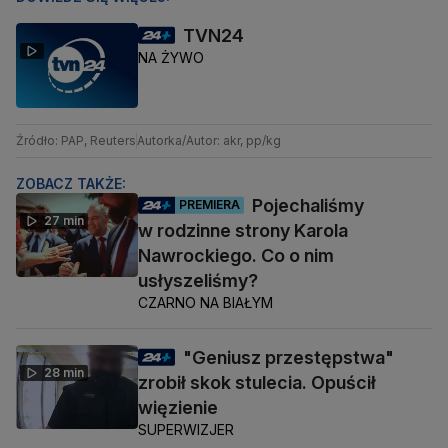
TVN24
NA ŻYWO
Źródło: PAP, Reuters
Autorka/Autor: akr, pp/kg
ZOBACZ TAKŻE:
Pojechaliśmy
PREMIERA
27 min
w rodzinne strony Karola
Nawrockiego. Co o nim
usłyszeliśmy?
CZARNO NA BIAŁYM
"Geniusz przestępstwa"
28 min
zrobił skok stulecia. Opuścił
więzienie
SUPERWIZJER