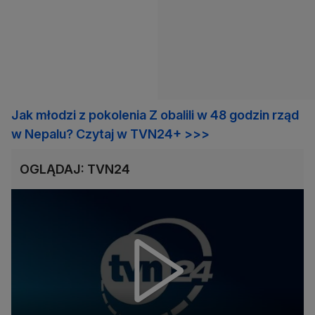
Jak młodzi z pokolenia Z obalili w 48 godzin rząd
w Nepalu? Czytaj w TVN24+ >>>
OGLĄDAJ: TVN24