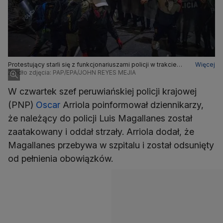
Protestujący starli się z funkcjonariuszami policji w trakcie
Więcej
demonstracji w Limie w Peru
Źródło zdjęcia: PAP/EPA/JOHN REYES MEJIA
W czwartek szef peruwiańskiej policji krajowej
(PNP)
Oscar
Arriola poinformował dziennikarzy,
że należący do policji Luis Magallanes został
zaatakowany i oddał strzały. Arriola dodał, że
Magallanes przebywa w szpitalu i został odsunięty
od pełnienia obowiązków.