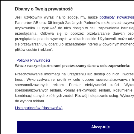
Dbamy o Twoją prywatność
Jeśli użytkownik wyrazi na to zgodę, my, nasze
podmioty stowarzys
Partnerów IAB oraz
30
innych Zaufanych Partnerów może przechowywa
użytkownika i uzyskiwać do nich dostęp w celu zapewnienia bardzi
przeglądania. Odbywa się to poprzez przetwarzanie danych os
przeglądania przechowywanych w plikach cookie. Użytkownik może udzie
ŚWIAT
się przetwarzaniu w oparciu o uzasadniony interes w dowolnym momencie
plików cookie i reklam”.
Co się dzieje w Peru? Chcą wprowadzić
Polityka Prywatności
stan wyjątkowy
Wraz z naszymi partnerami przetwarzamy dane w celu zapewnienia:
Przechowywanie informacji na urządzeniu lub dostęp do nich. Tworzeni
17.10.2025, 07:26
treści. Wykorzystywanie profili w celu doboru spersonalizowanych tr
spersonalizowanych reklam. Pomiar efektywności treści. Wyko
Posłuchaj artykułu
spersonalizowanych reklam. Pomiar efektywności reklam. Rozumienie o
Czyta lektor AI
kombinacji danych z różnych źródeł. Rozwój i ulepszanie usług. Wykor
do wyboru reklam.
Lista partnerów (dostawców)
Akceptuję