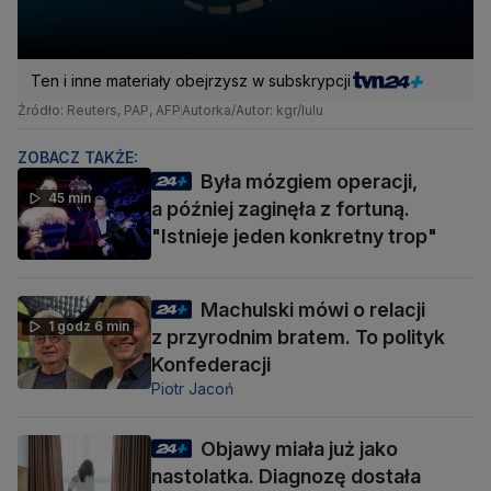
Ten i inne materiały obejrzysz w subskrypcji
Źródło: Reuters, PAP, AFP
Autorka/Autor: kgr/lulu
ZOBACZ TAKŻE:
Była mózgiem operacji,
45 min
a później zaginęła z fortuną.
"Istnieje jeden konkretny trop"
Machulski mówi o relacji
1 godz 6 min
z przyrodnim bratem. To polityk
Konfederacji
Piotr Jacoń
Objawy miała już jako
nastolatka. Diagnozę dostała