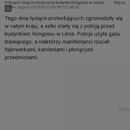
Policjanci stoją na straży przy budynku Kongresu w czasie
Więcej
protestu w Limie w Peru
Źródło zdjęcia: PAP/EPA/JOHN REYES MEJIA
Tego dnia tysiące protestujących zgromadziły się
w całym kraju, a setki starły się z policją przed
budynkiem Kongresu w Limie. Policja użyła gazu
łzawiącego, a niektórzy manifestanci rzucali
fajerwerkami, kamieniami i płonącymi
przedmiotami.