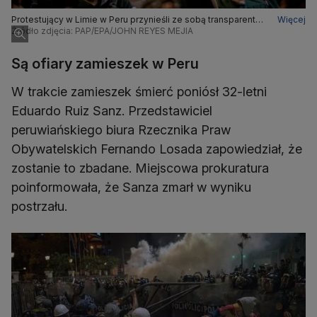
Protestujący w Limie w Peru przynieśli ze sobą transparenty
Więcej
z antyrządowymi hasłami
Źródło zdjęcia: PAP/EPA/JOHN REYES MEJIA
Są ofiary zamieszek w Peru
W trakcie zamieszek śmierć poniósł 32-letni
Eduardo Ruiz Sanz. Przedstawiciel
peruwiańskiego biura Rzecznika Praw
Obywatelskich Fernando Losada zapowiedział, że
zostanie to zbadane. Miejscowa prokuratura
poinformowała, że Sanza zmarł w wyniku
postrzału.