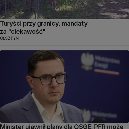
Turyści przy granicy, mandaty
za "ciekawość"
OLSZTYN
Minister ujawnił plany dla OSGE. PFR może