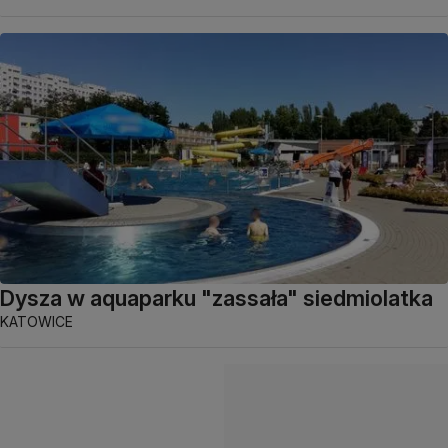
Dysza w aquaparku "zassała" siedmiolatka
KATOWICE