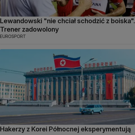
Lewandowski "nie chciał schodzić z boiska".
Trener zadowolony
EUROSPORT
Hakerzy z Korei Północnej eksperymentują