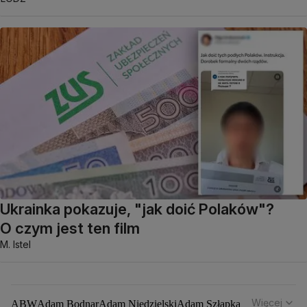
Ukrainka pokazuje, "jak doić Polaków"?
O czym jest ten film
M. Istel
Więcej
ABW
Adam Bodnar
Adam Niedzielski
Adam Szłapka