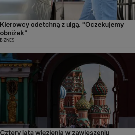
Kierowcy odetchną z ulgą. "Oczekujemy
obniżek"
BIZNES
Cztery lata więzienia w zawieszeniu