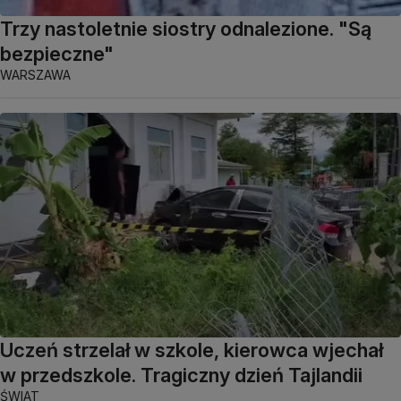
Trzy nastoletnie siostry odnalezione. "Są
bezpieczne"
WARSZAWA
Uczeń strzelał w szkole, kierowca wjechał
w przedszkole. Tragiczny dzień Tajlandii
ŚWIAT