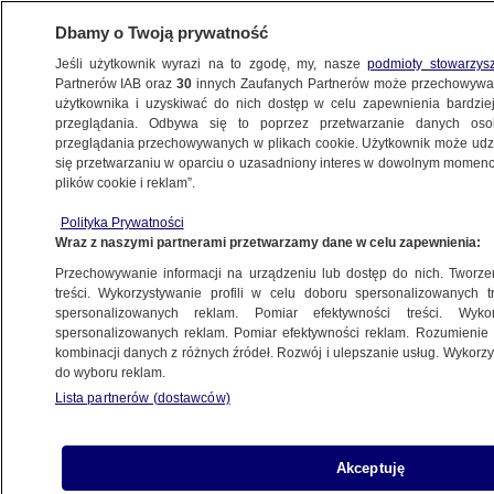
Dbamy o Twoją prywatność
Jeśli użytkownik wyrazi na to zgodę, my, nasze
podmioty stowarzys
Partnerów IAB oraz
30
innych Zaufanych Partnerów może przechowywa
użytkownika i uzyskiwać do nich dostęp w celu zapewnienia bardzi
przeglądania. Odbywa się to poprzez przetwarzanie danych os
przeglądania przechowywanych w plikach cookie. Użytkownik może udzie
się przetwarzaniu w oparciu o uzasadniony interes w dowolnym momencie
Partner
KULTURA I STYL
serwisu:
plików cookie i reklam”.
Inwestowanie w psychiatrię jest
Polityka Prywatności
"politycznie nierentowne"
Wraz z naszymi partnerami przetwarzamy dane w celu zapewnienia:
Przechowywanie informacji na urządzeniu lub dostęp do nich. Tworzeni
treści. Wykorzystywanie profili w celu doboru spersonalizowanych tr
Tomasz-Marcin Wrona
spersonalizowanych reklam. Pomiar efektywności treści. Wyko
7.10.2023, 18:04
spersonalizowanych reklam. Pomiar efektywności reklam. Rozumienie o
kombinacji danych z różnych źródeł. Rozwój i ulepszanie usług. Wykor
do wyboru reklam.
Udostępnij
Lista partnerów (dostawców)
Akceptuję