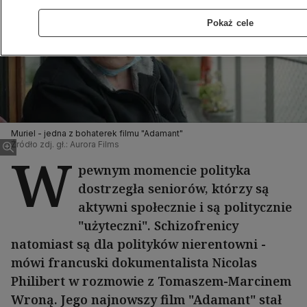
Pokaż cele
Muriel - jedna z bohaterek filmu "Adamant"
Źródło zdj. gł.: Aurora Films
W
pewnym momencie polityka
dostrzegła seniorów, którzy są
aktywni społecznie i są politycznie
"użyteczni". Schizofrenicy
natomiast są dla polityków nierentowni -
mówi francuski dokumentalista Nicolas
Philibert w rozmowie z Tomaszem-Marcinem
Wroną. Jego najnowszy film "Adamant" stał