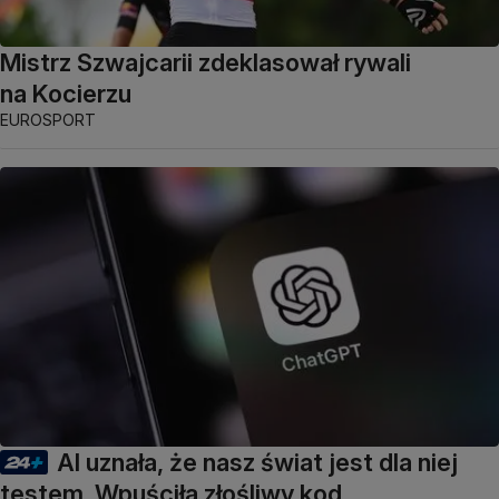
Mistrz Szwajcarii zdeklasował rywali
na Kocierzu
EUROSPORT
AI uznała, że nasz świat jest dla niej
testem. Wpuściła złośliwy kod