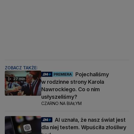
ZOBACZ TAKŻE:
Pojechaliśmy
PREMIERA
27 min
w rodzinne strony Karola
Nawrockiego. Co o nim
usłyszeliśmy?
CZARNO NA BIAŁYM
AI uznała, że nasz świat jest
dla niej testem. Wpuściła złośliwy